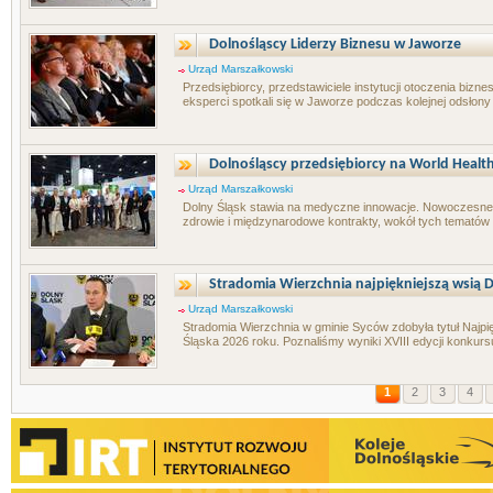
Dolnośląscy Liderzy Biznesu w Jaworze
Urząd Marszałkowski
Przedsiębiorcy, przedstawiciele instytucji otoczenia biz
eksperci spotkali się w Jaworze podczas kolejnej odsłony 
Dolnośląscy przedsiębiorcy na World Health
Urząd Marszałkowski
Dolny Śląsk stawia na medyczne innowacje. Nowoczesne t
zdrowie i międzynarodowe kontrakty, wokół tych tematów 
Stradomia Wierzchnia najpiękniejszą wsią D
Urząd Marszałkowski
Stradomia Wierzchnia w gminie Syców zdobyła tytuł Najpi
Śląska 2026 roku. Poznaliśmy wyniki XVIII edycji konkurs
1
2
3
4