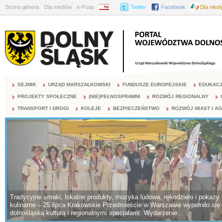
Strona główna
Dla mediów
e-Puap
BIP
Twitter
Facebook
Dla nies
SEJMIK
URZĄD MARSZAŁKOWSKI
FUNDUSZE EUROPEJSKIE
EDUKAC
PROJEKTY SPOŁECZNE
(NIE)PEŁNOSPRAWNI
ROZWÓJ REGIONALNY
TRANSPORT I DROGI
KOLEJE
BEZPIECZEŃSTWO
ROZWÓJ MIAST I A
Tradycyjne smaki, lokalne produkty, muzyka ludowa, rękodzieło i pokazy
kulinarne – 25 lipca Krakowskie Przedmieście w Warszawie wypełniło się
dolnośląską kulturą i regionalnymi specjałami. Wydarzenie...