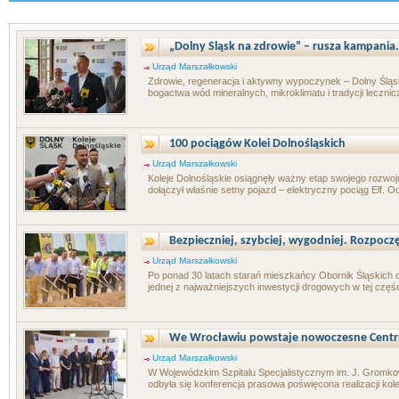
„Dolny Śląsk na zdrowie” – rusza kampania.
Urząd Marszałkowski
Zdrowie, regeneracja i aktywny wypoczynek – Dolny Śląs
bogactwa wód mineralnych, mikroklimatu i tradycji lecznic
100 pociągów Kolei Dolnośląskich
Urząd Marszałkowski
Koleje Dolnośląskie osiągnęły ważny etap swojego rozwoj
dołączył właśnie setny pojazd – elektryczny pociąg Elf. Od
Bezpieczniej, szybciej, wygodniej. Rozpoczęł
Urząd Marszałkowski
Po ponad 30 latach starań mieszkańcy Obornik Śląskich d
jednej z najważniejszych inwestycji drogowych w tej częśc
We Wrocławiu powstaje nowoczesne Centr
Urząd Marszałkowski
W Wojewódzkim Szpitalu Specjalistycznym im. J. Gromk
odbyła się konferencja prasowa poświęcona realizacji kol