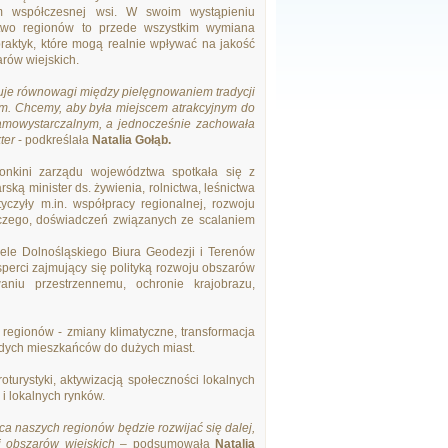
m współczesnej wsi. W swoim wystąpieniu
rstwo regionów to przede wszystkim wymiana
raktyk, które mogą realnie wpływać na jakość
rów wiejskich.
buje równowagi między pielęgnowaniem tradycji
. Chcemy, aby była miejscem atrakcyjnym do
amowystarczalnym, a jednocześnie zachowała
ter
- podkreślała
Natalia Gołąb.
łonkini zarządu województwa spotkała się z
ską minister ds. żywienia, rolnictwa, leśnictwa
tyczyły m.in. współpracy regionalnej, rozwoju
czego, doświadczeń związanych ze scalaniem
ciele Dolnośląskiego Biura Geodezji i Terenów
ksperci zajmujący się polityką rozwoju obszarów
aniu przestrzennemu, ochronie krajobrazu,
regionów - zmiany klimatyczne, transformacja
odych mieszkańców do dużych miast.
urystyki, aktywizacją społeczności lokalnych
i lokalnych rynków.
aca naszych regionów będzie rozwijać się dalej,
j obszarów wiejskich
– podsumowała
Natalia