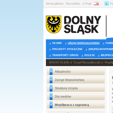
Strona główna
Dla mediów
e-Puap
BIP
Tw
SEJMIK
URZĄD MARSZAŁKOWSKI
FUND
PROJEKTY SPOŁECZNE
(NIE)PEŁNOSPRAW
TRANSPORT I DROGI
KOLEJE
BEZPIEC
DOLNY ŚLĄSK
Urząd Marszałkowski
Współp
Aktualności
Zarząd Województwa
Struktura Urzędu
Dla mediów
Współpraca z zagranicą