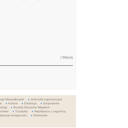
|
Więcej
ząd Marszałkowski
Jednostki organizacyjne
ie
Kultura
Edukacja
Gospodarka
 drogi
Rozwój Obszarów Wiejskich
eństwo
Turystyka
Współpraca z zagranicą
klaracja dostępności
Multimedia