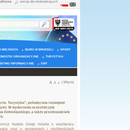
raficzna
wersja dla niedowidzących
 WIEJSKICH
BIURO W BRUKSELI
SPORT
DNOSTKI ORGANIZACYJNE
TURYSTYKA
ŃSTWO INFORMACYJNE
EWT
A
|
Więcej
A
A
ycie. Turystyka”, poświęcona rozwojowi
ymi. W wydarzeniu uczestniczyła
wa Dolnośląskiego, a także przedstawiciele
ch.
erencji Natalia Gołąb mówiła o współpracy
arią oraz o wyzwaniach i możliwościach