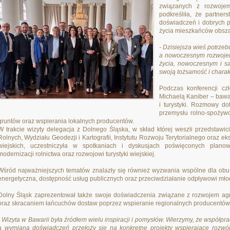
związanych z rozwoje
podkreśliła, że partne
doświadczeń i dobrych p
życia mieszkańców obsza
- Dzisiejsza wieś potrze
a nowoczesnym rozwojem
życia, nowoczesnym i s
swoją tożsamość i charak
Podczas konferencji cz
Michaelą Kaniber – bawar
i turystyki. Rozmowy do
przemysłu rolno-spożyw
gruntów oraz wspierania lokalnych producentów.
W trakcie wizyty delegacja z Dolnego Śląska, w skład której weszli przedstawi
Rolnych, Wydziału Geodezji i Kartografii, Instytutu Rozwoju Terytorialnego oraz e
wiejskich, uczestniczyła w spotkaniach i dyskusjach poświęconych planow
modernizacji rolnictwa oraz rozwojowi turystyki wiejskiej.
Wśród najważniejszych tematów znalazły się również wyzwania wspólne dla obu 
energetyczna, dostępność usług publicznych oraz przeciwdziałanie odpływowi mł
Dolny Śląsk zaprezentował także swoje doświadczenia związane z rozwojem agrot
oraz skracaniem łańcuchów dostaw poprzez wspieranie regionalnych producentów 
- Wizyta w Bawarii była źródłem wielu inspiracji i pomysłów. Wierzymy, że współpr
a wymiana doświadczeń przełoży się na konkretne projekty wspierające rozwó