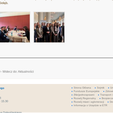
Gołąb.
<- Wstecz do: Aktualności
Strona Główna
Sejmik
Ur
ego
Fundusze Europejskie
Zdrow
(Nie)pełnosprawni
Transport i
3
Rozwój Regionalny
Bezpiecz
- 15.30
Rozwój miast i aglomeracji
De
Informacja o Urzędzie w ETR
a Dolnośląskiego