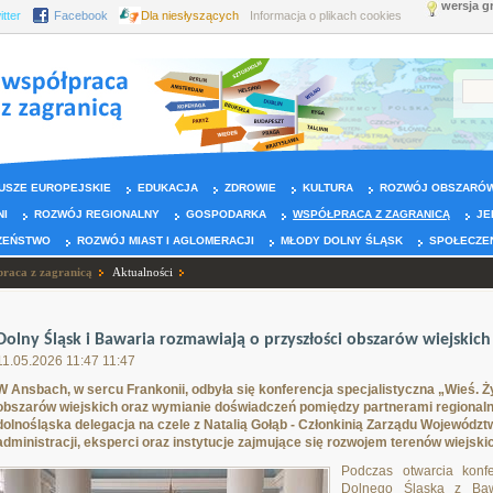
wersja g
itter
Facebook
Dla niesłyszących
Informacja o plikach cookies
USZE EUROPEJSKIE
EDUKACJA
ZDROWIE
KULTURA
ROZWÓJ OBSZARÓW
NI
ROZWÓJ REGIONALNY
GOSPODARKA
WSPÓŁPRACA Z ZAGRANICĄ
JE
ZEŃSTWO
ROZWÓJ MIAST I AGLOMERACJI
MŁODY DOLNY ŚLĄSK
SPOŁECZE
raca z zagranicą
Aktualności
Dolny Śląsk i Bawaria rozmawiają o przyszłości obszarów wiejskich
11.05.2026 11:47 11:47
W Ansbach, w sercu Frankonii, odbyła się konferencja specjalistyczna „Wieś. Ż
obszarów wiejskich oraz wymianie doświadczeń pomiędzy partnerami regionaln
dolnośląska delegacja na czele z Natalią Gołąb - Członkinią Zarządu Województ
administracji, eksperci oraz instytucje zajmujące się rozwojem terenów wiejski
Podczas otwarcia konf
Dolnego Śląska z Baw