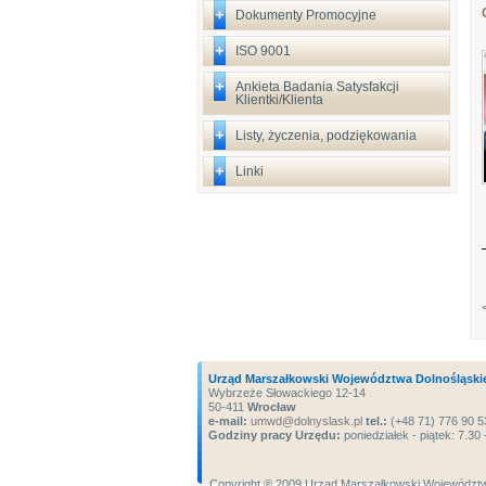
Dokumenty Promocyjne
ISO 9001
Ankieta Badania Satysfakcji
Klientki/Klienta
Listy, życzenia, podziękowania
Linki
Urząd Marszałkowski Województwa Dolnośląski
Wybrzeże Słowackiego 12-14
50-411
Wrocław
e-mail:
umwd@dolnyslask.pl
tel.:
(+48 71) 776 90 5
Godziny pracy Urzędu:
poniedziałek - piątek: 7.30 
Copyright ® 2009 Urząd Marszałkowski Województw