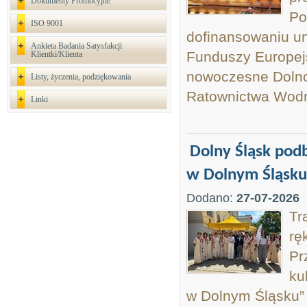
Dokumenty Promocyjne
Po
ISO 9001
dofinansowaniu uni
Ankieta Badania Satysfakcji
Funduszy Europej
Klientki/Klienta
nowoczesne Dolno
Listy, życzenia, podziękowania
Ratownictwa Wod
Linki
Dolny Śląsk pod
w Dolnym Śląsku
Dodano:
27-07-2026
Tr
rę
Pr
ku
w Dolnym Śląsku” 