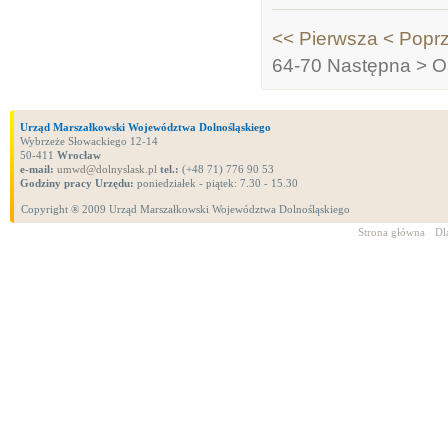
<< Pierwsza
< Popr
64-70
Następna >
O
Urząd Marszałkowski Województwa Dolnośląskiego
Wybrzeże Słowackiego 12-14
50-411
Wrocław
e-mail:
umwd@dolnyslask.pl
tel.:
(+48 71) 776 90 53
Godziny pracy Urzędu:
poniedziałek - piątek: 7.30 - 15.30
Copyright ® 2009 Urząd Marszałkowski Województwa Dolnośląskiego
Strona główna
Dl