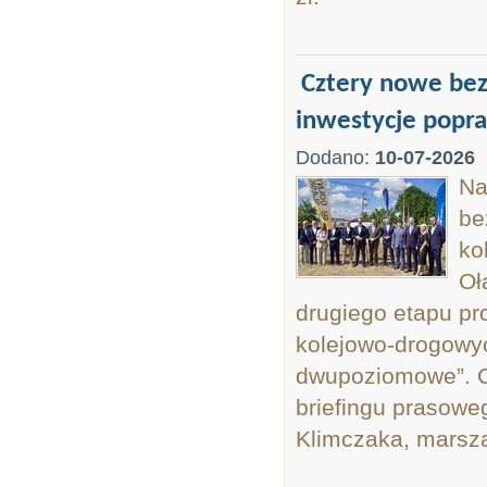
Cztery nowe bez
inwestycje popra
Dodano:
10-07-2026
Na
be
ko
Oł
drugiego etapu p
kolejowo-drogowy
dwupoziomowe”. O
briefingu prasoweg
Klimczaka, marsza