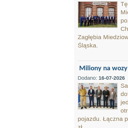
Tę
Mi
po
Ch
Zagłębia Miedziow
Śląska.
Miliony na wozy 
Dodano:
16-07-2026
Sa
do
je
ot
pojazdu. Łączna p
zł.