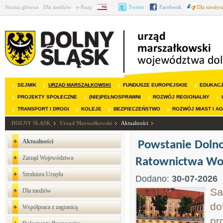
Strona główna
Dla mediów
e-Puap
BIP
Twitter
Facebook
Dla niesły
SEJMIK
URZĄD MARSZAŁKOWSKI
FUNDUSZE EUROPEJSKIE
EDUKAC
PROJEKTY SPOŁECZNE
(NIE)PEŁNOSPRAWNI
ROZWÓJ REGIONALNY
TRANSPORT I DROGI
KOLEJE
BEZPIECZEŃSTWO
ROZWÓJ MIAST I A
DOLNY ŚLĄSK
Urząd Marszałkowski
Aktualności
Aktualności
Powstanie Dolno
Zarząd Województwa
Ratownictwa Wo
Struktura Urzędu
Dodano:
30-07-2026
Sa
Dla mediów
do
Współpraca z zagranicą
pr