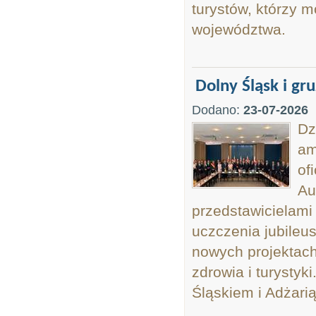
turystów, którzy 
województwa.
Dolny Śląsk i gr
Dodano:
23-07-2026
Dz
am
of
Au
przedstawicielami 
uczczenia jubileu
nowych projektach
zdrowia i turystyk
Śląskiem i Adżarią