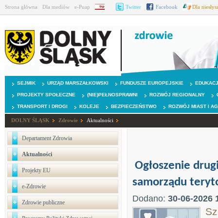
Strona główna
Dla mediów
e-Puap
BIP
Twitter
Facebook
Dla niesły
SEJMIK
URZĄD MARSZAŁKOWSKI
FUNDUSZE EUROPEJSKIE
EDUKAC
PROJEKTY SPOŁECZNE
(NIE)PEŁNOSPRAWNI
ROZWÓJ REGIONALNY
TRANSPORT I DROGI
KOLEJE
BEZPIECZEŃSTWO
ROZWÓJ MIAST I A
DOLNY ŚLĄSK
Zdrowie
Aktualności
Departament Zdrowia
Aktualności
Ogłoszenie drug
Projekty EU
samorządu teryto
e-Zdrowie
Dodano:
30-06-2026 
Zdrowie publiczne
Sz