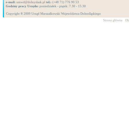
e-mail:
umwd@dolnyslask.pl
tel.:
(+48 71) 776 90 53
Godziny pracy Urzędu:
poniedziałek - piątek: 7.30 - 15.30
Copyright ® 2009 Urząd Marszałkowski Województwa Dolnośląskiego
Strona główna
Dl