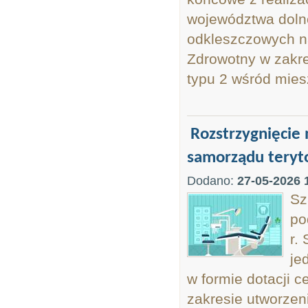
województwa dolno
odkleszczowych n
Zdrowotny w zakr
typu 2 wśród mie
Rozstrzygnięcie
samorządu teryto
Dodano:
27-05-2026 
Sz
po
r.
je
w formie dotacji 
zakresie utworzen