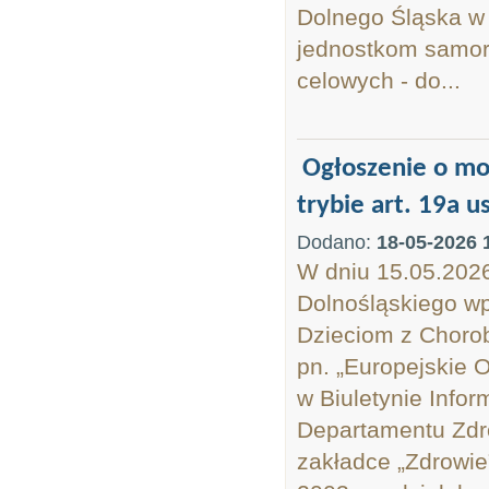
Dolnego Śląska w 
jednostkom samorz
celowych - do...
Ogłoszenie o mo
trybie art. 19a u
Dodano:
18-05-2026 
W dniu 15.05.202
Dolnośląskiego wp
Dzieciom z Chorob
pn. „Europejskie 
w Biuletynie Infor
Departamentu Zdro
zakładce „Zdrowie”