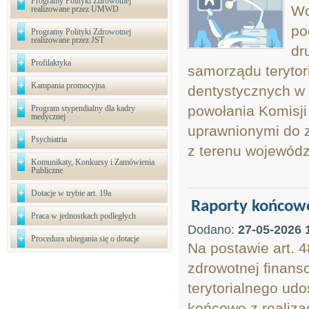
Programy Polityki Zdrowotnej
Wo
realizowane przez UMWD
po
Programy Polityki Zdrowotnej
realizowane przez JST
dr
Profilaktyka
samorządu terytor
Kampania promocyjna
dentystycznych w 
powołania Komisj
Program stypendialny dla kadry
medycznej
uprawnionymi do z
Psychiatria
z terenu wojewódz
Komunikaty, Konkursy i Zamówienia
Publiczne
Dotacje w trybie art. 19a
Raporty końcowe
Praca w jednostkach podległych
Dodano:
27-05-2026 
Procedura ubiegania się o dotacje
Na postawie art. 4
zdrowotnej finans
terytorialnego udo
końcowe z realiza