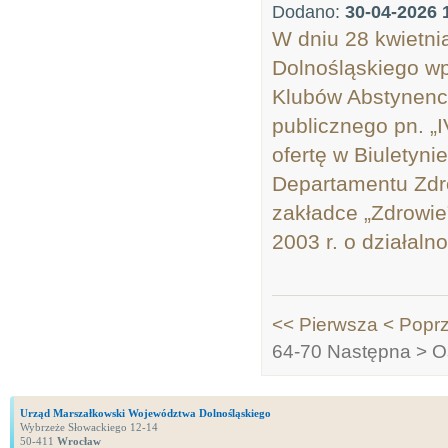
Dodano:
30-04-2026 
W dniu 28 kwietn
Dolnośląskiego wp
Klubów Abstynenck
publicznego pn. „
ofertę w Biuletyni
Departamentu Zdro
zakładce „Zdrowie”
2003 r. o działalno
<< Pierwsza
< Popr
64-70
Następna >
O
Urząd Marszałkowski Województwa Dolnośląskiego
Wybrzeże Słowackiego 12-14
50-411
Wrocław