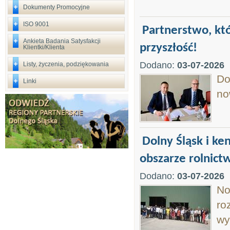
Dokumenty Promocyjne
ISO 9001
Partnerstwo, któ
Ankieta Badania Satysfakcji
przyszłość!
Klientki/Klienta
Dodano:
03-07-2026
Listy, życzenia, podziękowania
Do
Linki
no
Dolny Śląsk i ke
obszarze rolnict
Dodano:
03-07-2026
No
ro
wy