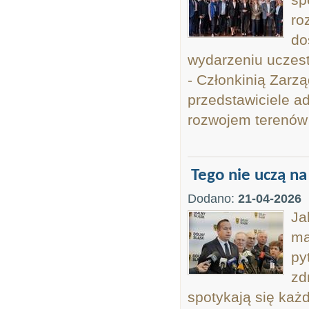
ro
do
wydarzeniu uczest
- Członkinią Zarz
przedstawiciele ad
rozwojem terenów 
Tego nie uczą na
Dodano:
21-04-2026
Ja
ma
py
zd
spotykają się każ