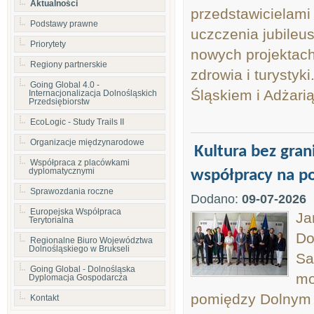
Aktualności
przedstawicielami 
Podstawy prawne
uczczenia jubileu
Priorytety
nowych projektach
Regiony partnerskie
zdrowia i turystyk
Going Global 4.0 -
Śląskiem i Adżarią
Internacjonalizacja Dolnośląskich
Przedsiębiorstw
EcoLogic - Study Trails II
Organizacje międzynarodowe
Kultura bez gran
Współpraca z placówkami
dyplomatycznymi
współpracy na po
Sprawozdania roczne
Dodano:
09-07-2026
Europejska Współpraca
Ja
Terytorialna
Do
Regionalne Biuro Województwa
Dolnośląskiego w Brukseli
Sa
Going Global - Dolnośląska
mo
Dyplomacja Gospodarcza
pomiędzy Dolnym 
Kontakt