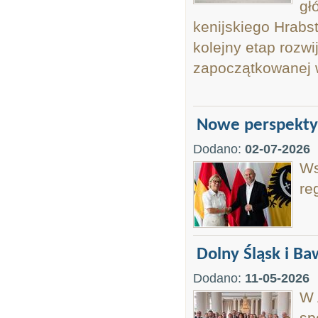
gł
kenijskiego Hrabs
kolejny etap rozwi
zapoczątkowanej 
Nowe perspektyw
Dodano:
02-07-2026
Ws
re
Dolny Śląsk i Ba
Dodano:
11-05-2026
W 
sp