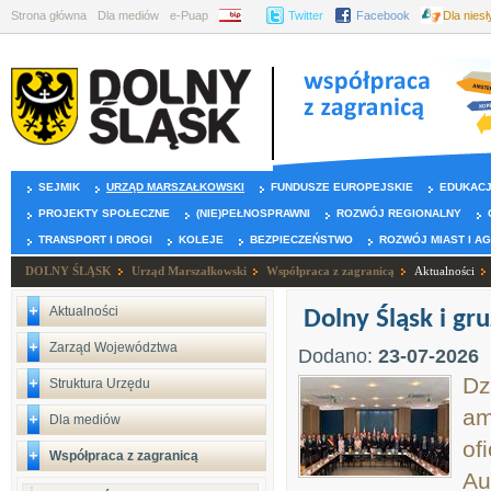
Strona główna
Dla mediów
e-Puap
BIP
Twitter
Facebook
Dla nies
SEJMIK
URZĄD MARSZAŁKOWSKI
FUNDUSZE EUROPEJSKIE
EDUKAC
PROJEKTY SPOŁECZNE
(NIE)PEŁNOSPRAWNI
ROZWÓJ REGIONALNY
TRANSPORT I DROGI
KOLEJE
BEZPIECZEŃSTWO
ROZWÓJ MIAST I A
DOLNY ŚLĄSK
Urząd Marszałkowski
Współpraca z zagranicą
Aktualności
Aktualności
Dolny Śląsk i gr
Zarząd Województwa
Dodano:
23-07-2026
Dz
Struktura Urzędu
am
Dla mediów
of
Współpraca z zagranicą
Au