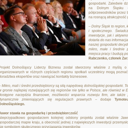
gospodarki. Zaledwie dz
na Dolnym Śląsku du
półprzewodników przez t
na rosnącą atrakcyjność
– Dolny Śląsk to region, 
i społecznego. Świadc
inwestycje, jak i aktywn
dotarła do nas informacja 
naszej gospodarki decyd
mikro, małe i średnie 
miejsca pracy i budują p
Rabczenko, członek Zar
Projekt Dolnośląscy Liderzy Biznesu został stworzony właśnie z myślą o
organizowanych w różnych częściach regionu spotkań uczestnicy mogą poznać 
doradztwa ekspertów oraz nawiązać kontakty biznesowe.
– Mikro, mali i średni przedsiębiorcy są siłą napędową dolnośląskiej gospodarki. To
w gronie najlepiej rozwijających się regionów nie tylko w Polsce, ale również 
dostępne narzędzia finansowe, możliwości wsparcia rozwoju firm, ale takż
dynamicznie zmieniających się regulacjach prawnych
– dodaje
Tymote
Dolnośląskiego.
Jawor stawia na gospodarkę i przedsiębiorczość
Nieprzypadkowo gospodarzem kolejnej odsłony projektu został właśnie Jaw
gospodarczej mapie kraju, a obecność jednej z największych inwestycji przemysło
się symbolem skutecznego przyciągania inwestorów.