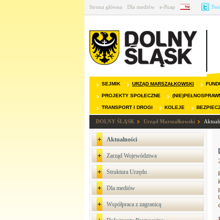
Strona główna
Dla mediów
e-Puap
BIP
Twi
SEJMIK
URZĄD MARSZAŁKOWSKI
FUND
PROJEKTY SPOŁECZNE
(NIE)PEŁNOSPRAW
TRANSPORT I DROGI
KOLEJE
BEZPIEC
DOLNY ŚLĄSK
Urząd Marszałkowski
Aktual
Aktualności
Zarząd Województwa
Struktura Urzędu
Dla mediów
Współpraca z zagranicą