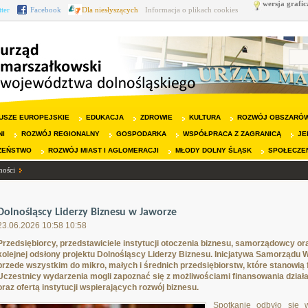
wersja grafic
tter
Facebook
Dla niesłyszących
Informacja o plikach cookies
USZE EUROPEJSKIE
EDUKACJA
ZDROWIE
KULTURA
ROZWÓJ OBSZARÓW
NI
ROZWÓJ REGIONALNY
GOSPODARKA
WSPÓŁPRACA Z ZAGRANICĄ
JE
ZEŃSTWO
ROZWÓJ MIAST I AGLOMERACJI
MŁODY DOLNY ŚLĄSK
SPOŁECZE
ności
Dolnośląscy Liderzy Biznesu w Jaworze
23.06.2026 10:58 10:58
Przedsiębiorcy, przedstawiciele instytucji otoczenia biznesu, samorządowcy or
kolejnej odsłony projektu Dolnośląscy Liderzy Biznesu. Inicjatywa Samorządu
przede wszystkim do mikro, małych i średnich przedsiębiorstw, które stanowią
Uczestnicy wydarzenia mogli zapoznać się z możliwościami finansowania dział
oraz ofertą instytucji wspierających rozwój biznesu.
Spotkanie odbyło się 