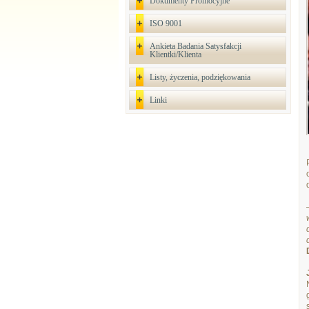
Dokumenty Promocyjne
ISO 9001
Ankieta Badania Satysfakcji
Klientki/Klienta
Listy, życzenia, podziękowania
Linki