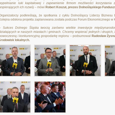
wypełnianie luki kapitałowej i zapewnienie firmom możliwości korzystania 
wspierających ich rozwój
– mówi
Robert Koszut, prezes Dolnośląskiego Fundusz
Organizatorzy podkreślają, że spotkania z cyklu Dolnośląscy Liderzy Biznes
Kolejna odsłona projektu zaplanowana została podczas Forum Ekonomicznego w 
– Sukces Dolnego Śląska tworzą zarówno wielkie inwestycje międzynarodowe
działających w naszych miastach i gminach. Chcemy wspierać jednych i drugich,
nowoczesną i konkurencyjną gospodarkę regionu
– podsumował
Radosław Zysnar
środowisk lokalnych.