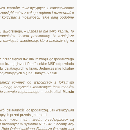
ych terenów inwestycyjnych i konsekwentnie
rzedsiębiorców z całego regionu i rozmawiać o
 korzystać z możliwości, jakie dają podobne
tu jaworskiego.
– Biznes to nie tylko kapitał. To
ontaktów. Jestem przekonany, że dzisiejsze
eż nawiązać współpracę, która przełoży się na
h przedsiębiorstw dla rozwoju gospodarczego
konomicznej „Invest-Park”, sektor MŚP odpowiada
tw działających w kraju. Jednocześnie lokalne
pojawiających się na Dolnym Śląsku.
 zależy również od współpracy z lokalnymi
 i mogą korzystać z konkretnych instrumentów
je rozwoju regionalnego
– podkreślał
Marcin
wój działalności gospodarczej. Jak wskazywali
jących przed przedsiębiorcami.
nie mikro, mali i średni przedsiębiorcy są
ejestrowanych w systemie REGON. Chcemy, aby
a. Rolą Dolnośląskiego Funduszu Rozwoju jest