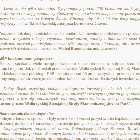
– Jawor to nie tylko Mercedes. Dysponujemy ponad 200 hektarami atrakcyjn
stawiamy na rozwój gospodarczy. Cieszymy się, że właśnie tutaj możemy gościć p
przyszłości biznesu na Dolnym Śląsku. Chcemy, aby także lokalne firmy mogły
inicjatywy
– mówi
Daniel Iwański, zastępca burmistrza Jawora.
Znaczenie lokalnej przedsiębiorczości podkreślali również przedstawiciele powia
przede wszystkim relacje, wymiana doświadczeń, wiedzy i budowanie sieci k
spotkanie pozwoli przedsiębiorcom nie tylko zdobyć nowe informacje, ale równi
rozwój ich działalności
– zaznacza
Michał Bander, starosta jaworski.
MŚP fundamentem gospodarki
Podczas spotkania wiele uwagi poświęcono znaczeniu sektora małych i średnic
kraju i regionu. Jak podkreślali przedstawiciele Wałbrzyskiej Specjalnej Strefy E
za blisko połowę polskiego PKB i skupia ponad 95 proc. wszystkich przedsiębiors
firmy mogą stać się ważnym elementem łańcuchów dostaw dla dużych inwestorów 
– Dolny Śląsk przyciąga kolejne strategiczne inwestycje, ale ich sukces
przedsiębiorcami. Małe i średnie firmy są niezwykle ważnym ogniwem gospodarki
wsparcia, w tym ulg podatkowych oraz programów realizowanych przez instytuc
Lerner, prezes Wałbrzyskiej Specjalnej Strefy Ekonomicznej „Invest-Park”.
Finansowanie dla lokalnych firm
Jednym z tematów spotkania były również możliwości pozyskiwania kapitału na roz
eksperci, dostęp do finansowania pozostaje jednym z najważniejszych wyzwań sto
– Nieprzypadkowo projekt nosi nazwę Dolnośląscy Liderzy Biznesu. To właś
fundamentem gospodarki. W samym Jaworze działa około trzech tysięcy firm zar
przedsiębiorcy mieli dostęp do profesjonalnego wsparcia, wiedzy i finansowani