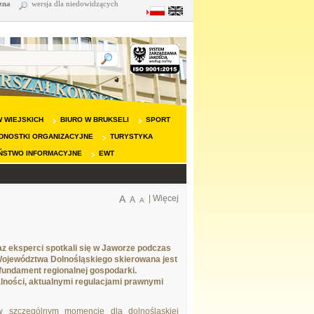
zna
wersja dla niedowidzących
 WIEJSKICH
BIURO W BRUKSELI
SPORT
DNOSTKI ORGANIZACYJNE
TURYSTYKA
ŃSTWO INFORMACYJNE
EWT
A
|
Więcej
A
A
az eksperci spotkali się w Jaworze podczas
 Województwa Dolnośląskiego skierowana jest
 fundament regionalnej gospodarki.
alności, aktualnymi regulacjami prawnymi
w szczególnym momencie dla dolnośląskiej