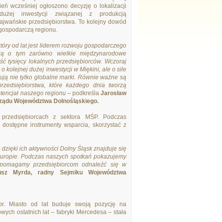
ień wcześniej ogłoszono decyzję o lokalizacji
żej inwestycji związanej z produkcją
ajwańskie przedsiębiorstwa. To kolejny dowód
 gospodarczą regionu.
który od lat jest liderem rozwoju gospodarczego
zą o tym zarówno wielkie międzynarodowe
ość tysięcy lokalnych przedsiębiorców. Wczoraj
o kolejnej dużej inwestycji w Miękini, ale o sile
ują nie tylko globalne marki. Równie ważne są
przedsiębiorstwa, które każdego dnia tworzą
otencjał naszego regionu
– podkreśla
Jarosław
ządu Województwa Dolnośląskiego.
 przedsiębiorcach z sektora MŚP. Podczas
dostępne instrumenty wsparcia, skorzystać z
 dzięki ich aktywności Dolny Śląsk znajduje się
w Europie. Podczas naszych spotkań pokazujemy
e pomagamy przedsiębiorcom odnaleźć się w
usz Myrda, radny Sejmiku Województwa
or. Miasto od lat buduje swoją pozycję na
wych ostatnich lat – fabryki Mercedesa – stała