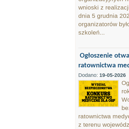
wnioski z realiza
dnia 5 grudnia 202
organizatorów by
szkoleń...
Ogłoszenie otwa
ratownictwa med
Dodano:
19-05-2026
Og
ro
Wo
be
ratownictwa medy
z terenu wojewódz