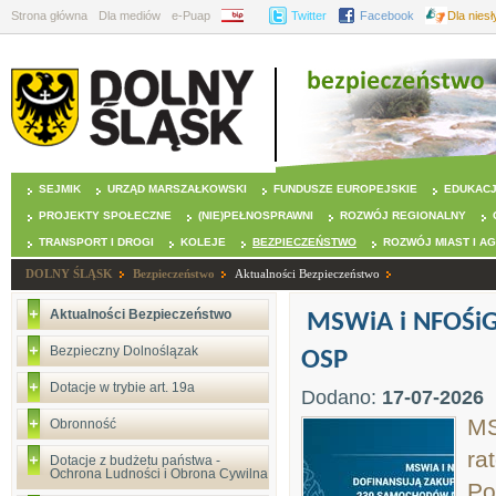
Strona główna
Dla mediów
e-Puap
BIP
Twitter
Facebook
Dla nies
SEJMIK
URZĄD MARSZAŁKOWSKI
FUNDUSZE EUROPEJSKIE
EDUKAC
PROJEKTY SPOŁECZNE
(NIE)PEŁNOSPRAWNI
ROZWÓJ REGIONALNY
TRANSPORT I DROGI
KOLEJE
BEZPIECZEŃSTWO
ROZWÓJ MIAST I A
DOLNY ŚLĄSK
Bezpieczeństwo
Aktualności Bezpieczeństwo
Aktualności Bezpieczeństwo
MSWiA i NFOŚiG
Bezpieczny Dolnoślązak
OSP
Dotacje w trybie art. 19a
Dodano:
17-07-2026
MS
Obronność
ra
Dotacje z budżetu państwa -
Ochrona Ludności i Obrona Cywilna
Po