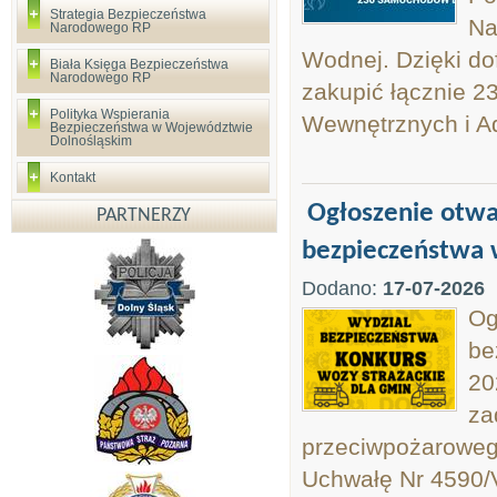
Strategia Bezpieczeństwa
Na
Narodowego RP
Wodnej. Dzięki d
Biała Księga Bezpieczeństwa
Narodowego RP
zakupić łącznie 2
Polityka Wspierania
Wewnętrznych i Ad
Bezpieczeństwa w Województwie
Dolnośląskim
Kontakt
Ogłoszenie otwa
PARTNERZY
bezpieczeństwa 
Dodano:
17-07-2026
Og
be
20
za
przeciwpożaroweg
Uchwałę Nr 4590/VI