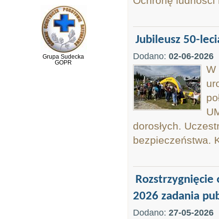
Ochronę ludności 
Jubileusz 50-lec
Dodano:
02-06-2026
Grupa Sudecka
GOPR
W 
ur
po
UM
dorosłych. Uczestn
bezpieczeństwa. K
Rozstrzygnięcie 
2026 zadania pu
Dodano:
27-05-2026