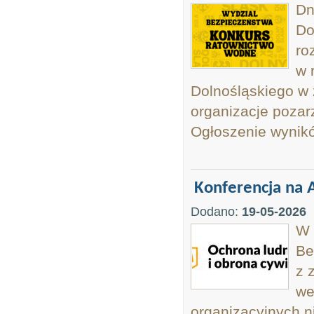
Dn
Do
ro
w 
Dolnośląskiego w 
organizacje poza
Ogłoszenie wynik
Konferencja na 
Dodano:
19-05-2026
W 
Be
z 
we
organizacyjnych n