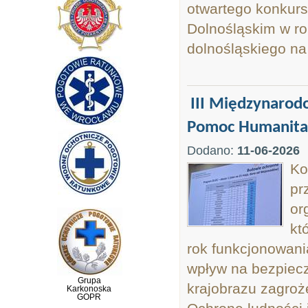
otwartego konkur
Dolnośląskim w ro
dolnośląskiego na
III Międzynarod
Pomoc Humanitar
Dodano:
11-06-2026
Ko
pr
or
kt
rok funkcjonowania
wpływ na bezpiecz
Grupa
krajobrazu zagroże
Karkonoska
GOPR