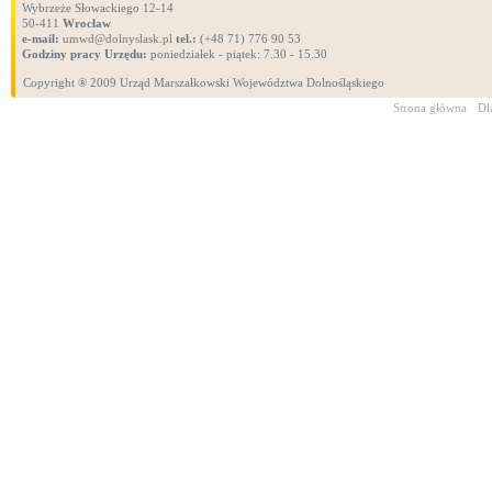
Wybrzeże Słowackiego 12-14
50-411
Wrocław
e-mail:
umwd@dolnyslask.pl
tel.:
(+48 71) 776 90 53
Godziny pracy Urzędu:
poniedziałek - piątek: 7.30 - 15.30
Copyright ® 2009 Urząd Marszałkowski Województwa Dolnośląskiego
Strona główna
Dl