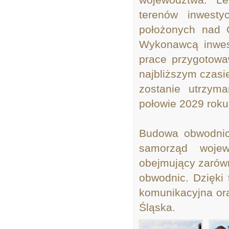
terenów inwesty
położonych nad O
Wykonawcą inwest
prace przygotowa
najbliższym czasi
zostanie utrzym
połowie 2029 roku
Budowa obwodnicy
samorząd wojew
obejmujący zarówn
obwodnic. Dzięki
komunikacyjna ora
Śląska.