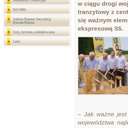
Dokumenty Promocyjne
w ciągu drogi wo
ISO 9001
tranzytowy z cen
się ważnym eleme
Ankieta Badania Satysfakcji
Klientki/Klienta
ekspresową S5.
Listy, życzenia, podziękowania
Linki
– Jak ważne jest
województwa najl