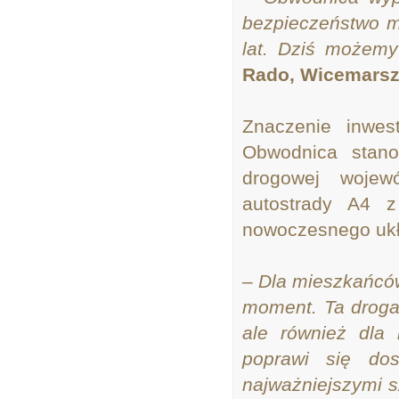
bezpieczeństwo m
lat. Dziś możemy
Rado, Wicemarsz
Znaczenie inwes
Obwodnica stanow
drogowej wojew
autostrady A4 
nowoczesnego ukł
– Dla mieszkańców
moment. Ta droga
ale również dla 
poprawi się dos
najważniejszymi s