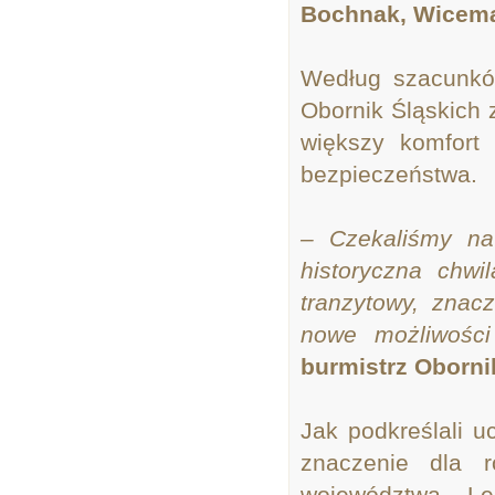
Bochnak, Wicema
Według szacunkó
Obornik Śląskich 
większy komfort
bezpieczeństwa.
– Czekaliśmy na
historyczna chw
tranzytowy, znac
nowe możliwośc
burmistrz Oborni
Jak podkreślali u
znaczenie dla r
województwa. Le