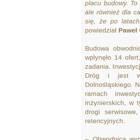
placu budowy. To 
ale również dla 
się, że po latac
powiedział
Paweł 
Budowa obwodnic
wpłynęło 14 ofer
zadania. Inwesty
Dróg i jest w
Dolnośląskiego. N
ramach inwesty
inżynierskich, w 
drogi serwisowe,
retencyjnych.
– Obwodnica wyp