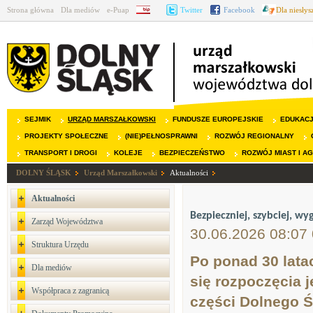
Strona główna
Dla mediów
e-Puap
BIP
Twitter
Facebook
Dla niesły
SEJMIK
URZĄD MARSZAŁKOWSKI
FUNDUSZE EUROPEJSKIE
EDUKAC
PROJEKTY SPOŁECZNE
(NIE)PEŁNOSPRAWNI
ROZWÓJ REGIONALNY
TRANSPORT I DROGI
KOLEJE
BEZPIECZEŃSTWO
ROZWÓJ MIAST I A
DOLNY ŚLĄSK
Urząd Marszałkowski
Aktualności
Aktualności
Bezpieczniej, szybciej, w
Zarząd Województwa
30.06.2026 08:07
Struktura Urzędu
Po ponad 30 lata
Dla mediów
się rozpoczęcia 
Współpraca z zagranicą
części Dolnego Ś