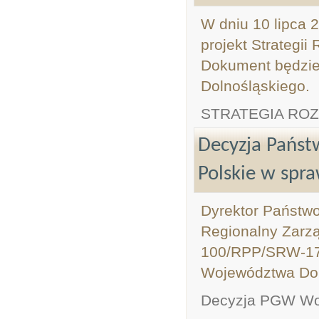
W dniu 10 lipca 
projekt Strategi
Dokument będzie
Dolnośląskiego.
STRATEGIA RO
Decyzja Pańs
Polskie w spr
Dyrektor Państw
Regionalny Zarz
100/RPP/SRW-1713
Województwa Dol
Decyzja PGW Wod