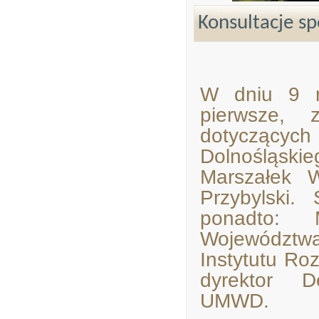
Konsultacje s
W dniu 9 m
pierwsze, 
dotyczących 
Dolnośląski
Marszałek 
Przybylski.
ponadto: 
Województwa 
Instytutu Ro
dyrektor D
UMWD.