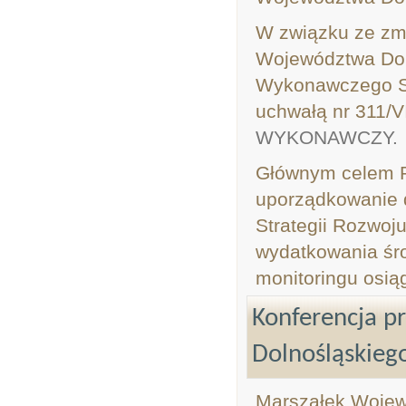
W związku ze zm
Województwa Doln
Wykonawczego S
uchwałą nr 311/V
WYKONAWCZY.
Głównym celem 
uporządkowanie d
Strategii Rozwo
wydatkowania śro
monitoringu osią
Konferencja p
Dolnośląskieg
Marszałek Wojew