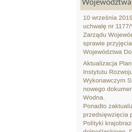
Województwa 
10 września 2019
uchwałę nr 1177/
Zarządu Wojewódz
sprawie przyjęci
Województwa Dol
Aktualizacja Pl
Instytutu Rozwoju
Wykonawczym Str
nowego dokument
Wodna.
Ponadto zaktuali
przedsięwzięcia
Polityki krajobr
dolnośląskiego, D