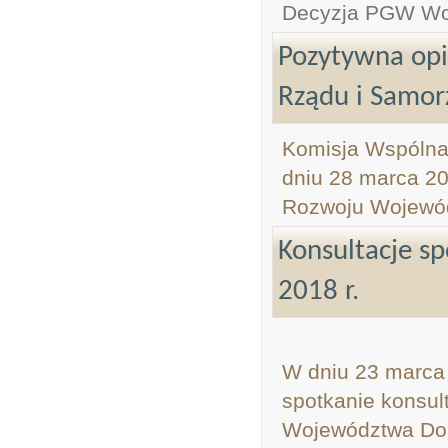
Decyzja PGW Wod
Pozytywna opi
Rządu i Samor
Komisja Wspólna 
dniu 28 marca 201
Rozwoju Wojewód
Konsultacje s
2018 r.
W dniu 23 marca 
spotkanie konsul
Województwa Dol