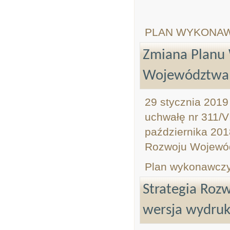
PLAN WYKONAWC
Zmiana Planu 
Województwa 
29 stycznia 2019
uchwałę nr 311/V
października 201
Rozwoju Wojewód
Plan wykonawczy
Strategia Roz
wersja wydru