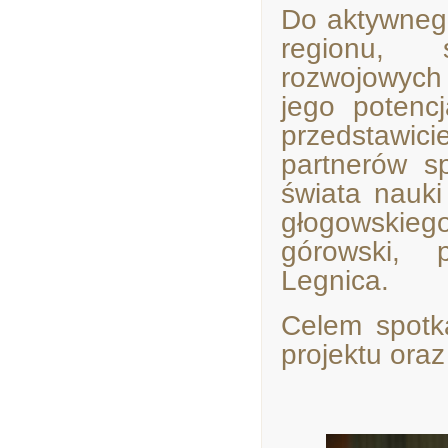
Do aktywnego
regionu, 
rozwojowych
jego potencj
przedstawici
partnerów sp
świata nauki
głogowskie
górowski, p
Legnica.
Celem spotka
projektu oraz