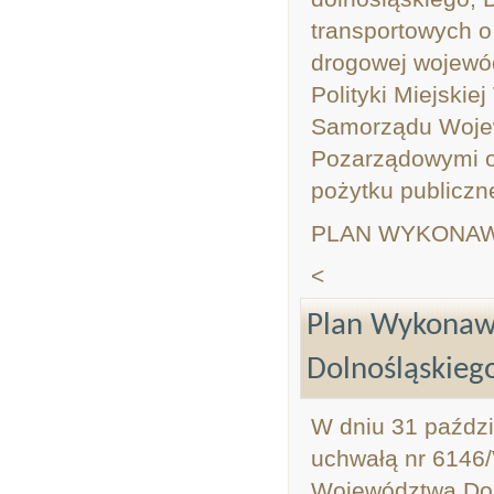
transportowych o
drogowej wojewód
Polityki Miejski
Samorządu Wojew
Pozarządowymi o
pożytku publiczn
PLAN WYKONAWCZ
<
Plan Wykonaw
Dolnośląskiego
W dniu 31 paździ
uchwałą nr 6146/
Województwa Dol