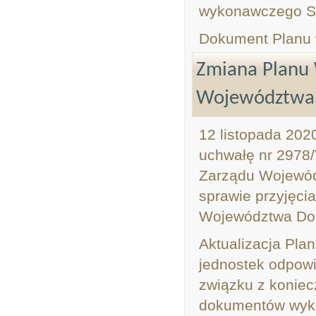
wykonawczego St
Dokument Planu
Zmiana Planu 
Województwa 
12 listopada 202
uchwałę nr 2978/
Zarządu Wojewódz
sprawie przyjęci
Województwa Dol
Aktualizacja Pl
jednostek odpowi
związku z koniec
dokumentów wyko