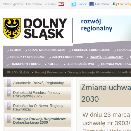
Strona główna
Dla mediów
e-Puap
BIP
Twitter
Facebook
Dla nies
SEJMIK
URZĄD MARSZAŁKOWSKI
FUNDUSZE EUROPEJSKIE
EDUKAC
PROJEKTY SPOŁECZNE
(NIE)PEŁNOSPRAWNI
ROZWÓJ REGIONALNY
TRANSPORT I DROGI
KOLEJE
BEZPIECZEŃSTWO
ROZWÓJ MIAST I A
DOLNY ŚLĄSK
Rozwój Regionalny
Strategia Rozwoju Województwa Dolnośląs
Aktualności Rozwój Regionalny
Zmiana uchwa
Dolnośląski Fundusz Pomocy
Rozwojowej 2026
2030
Dolnośląska OdNowa. Regiony
Rewitalizacji
W dniu 23 marca 
Strategia Rozwoju Województwa
uchwałę nr 3903/
Dolnośląskiego 2030