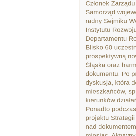
Członek Zarządu
Samorząd wojewó
radny Sejmiku Wo
Instytutu Rozwoj
Departamentu R
Blisko 60 uczest
prospektywną nowe
Śląska oraz har
dokumentu. Po pr
dyskusja, która d
mieszkańców, sp
kierunków działa
Ponadto podczas 
projektu Strateg
nad dokumentem, 
miesiąc. Aktywny 