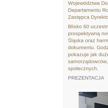
Województwa Dol
Departamentu Ro
Zastępca Dyrekto
Blisko 60 uczest
prospektywną nowe
Śląska oraz har
dokumentu. Godzi
pokazuje jak duż
samorządowców, p
społecznych.
PREZENTACJA