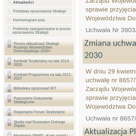
Zarządu Wojewódz
Aktualności
sprawie przyjęci
Podstawy opracowania Strategii
Województwa Dol
Harmonogram prac
Uchwała Nr 3903
Podmioty zaangażowane w proces
opracowania Strategii
Zmiana uchwa
Proces aktualizacji Strategii
Rozwoju Województwa
Dolnośląskiego 2030+
2030
Kontrakt Terytorialny na lata 2014-
2020
W dniu 29 kwietn
Kontrakt Programowy na lata 2021-
2027
uchwałę nr 8657/
Zarządu Wojewódz
Biblioteka opracowań IRT
sprawie przyjęci
Poprzednie Dokumenty
Strategiczne
Województwa Dol
Regionalne Forum Terytorialne
Uchwała nr 8657
Studia nad Rozwojem Dolnego
Śląska
Aktualizacja 
Monitoring SRWD - Karty zadań i