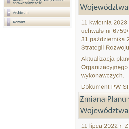
sprawozdawczość
Województwa 
Archiwum
11 kwietnia 2023
Kontakt
uchwałę nr 6759/
31 października 
Strategii Rozwo
Aktualizacja pla
Organizacyjnego
wykonawczych.
Dokument PW SR
Zmiana Planu 
Województwa 
11 lipca 2022 r.