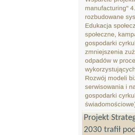
manufacturing" 4
rozbudowane sys
Edukacja społecz
społeczne, kamp
gospodarki cyrku
zmniejszenia zuż
odpadów w proce
wykorzystujących
Rozwój modeli b
serwisowania i n
gospodarki cyrku
świadomościowe)
Projekt Strat
2030 trafił po