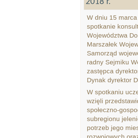
2018 r.
W dniu 15 marca 2
spotkanie konsul
Województwa Dol
Marszałek Wojew
Samorząd wojewó
radny Sejmiku W
zastępca dyrekto
Dynak dyrektor 
W spotkaniu ucze
wzięli przedstawi
społeczno-gospod
subregionu jeleni
potrzeb jego mi
rozwojowych oraz