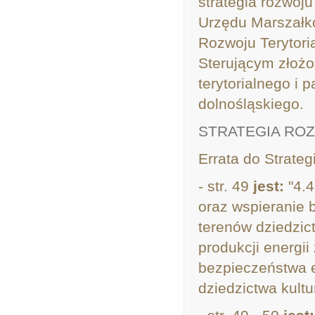
strategia rozwoj
Urzędu Marszałk
Rozwoju Terytori
Sterującym złożo
terytorialnego i
dolnośląskiego.
STRATEGIA RO
Errata do Strate
- str. 49
jest:
"4.4
oraz wspieranie 
terenów dziedzic
produkcji energii
bezpieczeństwa e
dziedzictwa kult