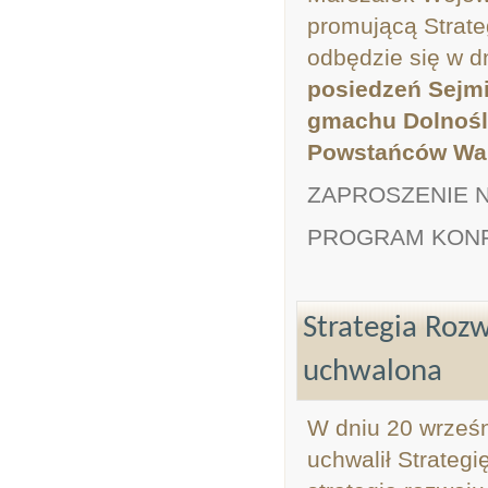
promującą Strat
odbędzie się w d
posiedzeń Sejmi
gmachu Dolnośl
Powstańców War
ZAPROSZENIE 
PROGRAM KONF
Strategia Roz
uchwalona
W dniu 20 wrześn
uchwalił Strate