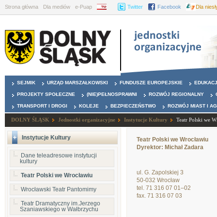
Strona główna
Dla mediów
e-Puap
BIP
Twitter
Facebook
Dla nies
SEJMIK
URZĄD MARSZAŁKOWSKI
FUNDUSZE EUROPEJSKIE
EDUKAC
PROJEKTY SPOŁECZNE
(NIE)PEŁNOSPRAWNI
ROZWÓJ REGIONALNY
TRANSPORT I DROGI
KOLEJE
BEZPIECZEŃSTWO
ROZWÓJ MIAST I A
DOLNY ŚLĄSK
Jednostki organizacyjne
Instytucje Kultury
Teatr Polski we W
Instytucje Kultury
Teatr Polski we Wrocławiu
Dyrektor: Michał Zadara
Dane teleadresowe instytucji
kultury
ul. G. Zapolskiej 3
Teatr Polski we Wrocławiu
50-032 Wrocław
tel. 71 316 07 01–02
Wrocławski Teatr Pantomimy
fax. 71 316 07 03
Teatr Dramatyczny im.Jerzego
Szaniawskiego w Wałbrzychu