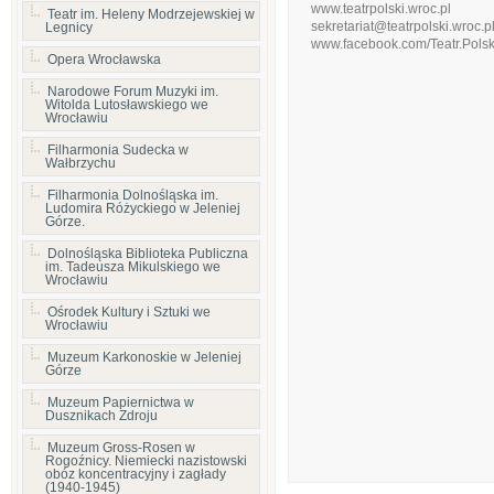
www.teatrpolski.wroc.pl
Teatr im. Heleny Modrzejewskiej w
sekretariat@teatrpolski.wroc.p
Legnicy
www.facebook.com/Teatr.Polsk
Opera Wrocławska
Narodowe Forum Muzyki im.
Witolda Lutosławskiego we
Wrocławiu
Filharmonia Sudecka w
Wałbrzychu
Filharmonia Dolnośląska im.
Ludomira Różyckiego w Jeleniej
Górze.
Dolnośląska Biblioteka Publiczna
im. Tadeusza Mikulskiego we
Wrocławiu
Ośrodek Kultury i Sztuki we
Wrocławiu
Muzeum Karkonoskie w Jeleniej
Górze
Muzeum Papiernictwa w
Dusznikach Zdroju
Muzeum Gross-Rosen w
Rogoźnicy. Niemiecki nazistowski
obóz koncentracyjny i zagłady
(1940-1945)