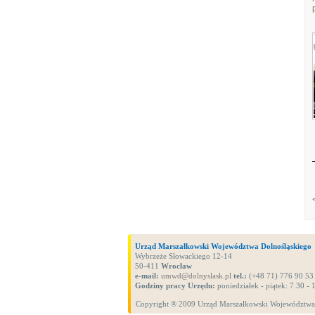
Urząd Marszałkowski Województwa Dolnośląskiego
Wybrzeże Słowackiego 12-14
50-411
Wrocław
e-mail:
umwd@dolnyslask.pl
tel.:
(+48 71) 776 90 53
Godziny pracy Urzędu:
poniedziałek - piątek: 7.30 - 
Copyright ® 2009 Urząd Marszałkowski Województwa