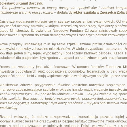
Bolesławcu Kamil Barczyk.
- Dla pacjentów oznacza to lepszy dostęp do specjalistów i bardziej komp
stabilniejsze warunki pracy i rozwój
– dodała
dyrektor szpitala w Zgorzelcu Zofia
Dzisiejsze wydarzenie wpisuje się w szerszy proces zmian systemowych. Od wie
przyszłości ochrony zdrowia, w którym uczestniczą samorządy, dyrektorzy placówe
lutego Ministerstwo Zdrowia oraz Narodowy Fundusz Zdrowia zainicjowały spo
dostosowaniu systemu do zmian demograficznych i rosnących potrzeb zdrowotnyc
Nowe przepisy umożliwiają m.in. łączenie szpitali, zmianę profilu działalności
rzeczywiste potrzeby zdrowotne mieszkańców. W wielu przypadkach oznacza to, że
powstaje jeden silny, lepiej wyposażony i obsadzony kadrowo ośrodek. Każda 
świadczeń dla pacjentów i być zgodna z mapami potrzeb zdrowotnych oraz planami 
Proces ten wspierany jest także finansowo. W ramach środków Funduszu Me
inwestycji budowlanych oraz doposażenia podmiotów leczniczych w celu wspar
wysokości ponad 1mld zł mają wspierać szpitale w efektywnym przejściu przez pro
Ministerstwo Zdrowia przygotowało również konkretne narzędzia wspierając
finansowe zabezpieczające szpitale w okresie transformacji, wsparcie inwestycyj
planów naprawczych. Jak podkreśla Minister Zdrowia
- Tak jak zmienia się społ
także szpitale. Bez tego nie będzie możliwa trwała poprawa funkcjonowania s
procesie odgrywają samorządy i dyrektorzy placówek – my jako Ministerstwo zap
umożliwiają.
Eksperci wskazują, że dobrze przeprowadzona konsolidacja pozwala lepiej wy
poprawia jakość leczenia oraz zwiększa bezpieczeństwo zdrowotne mieszkańców.
procesy będą realizowane w kolejnych regionach Polski we współpracy z samo