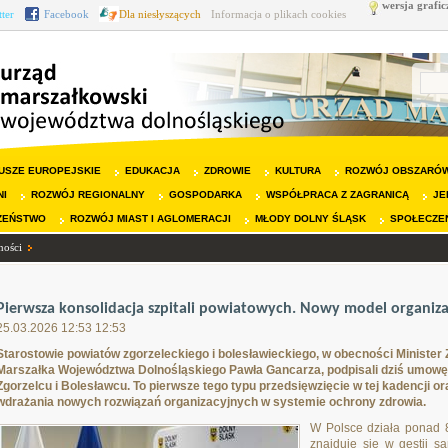
wersja grafic
tter
Facebook
Dla niesłyszących
Informacja o plikach cookies
USZE EUROPEJSKIE
EDUKACJA
ZDROWIE
KULTURA
ROZWÓJ OBSZARÓW
NI
ROZWÓJ REGIONALNY
GOSPODARKA
WSPÓŁPRACA Z ZAGRANICĄ
JE
ZEŃSTWO
ROZWÓJ MIAST I AGLOMERACJI
MŁODY DOLNY ŚLĄSK
SPOŁECZE
ności
Pierwsza konsolidacja szpitali powiatowych. Nowy model organiza
25.03.2026 12:53 12:53
Starostowie powiatów zgorzeleckiego i bolesławieckiego, w obecności Minister
Marszałka Województwa Dolnośląskiego Pawła Gancarza, podpisali dziś umowę o
Zgorzelcu i Bolesławcu. To pierwsze tego typu przedsięwzięcie w tej kadencji o
wdrażania nowych rozwiązań organizacyjnych w systemie ochrony zdrowia.
W Polsce działa ponad 8
znajduje się w gestii 