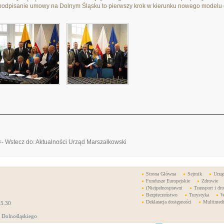
podpisanie umowy na Dolnym Śląsku to pierwszy krok w kierunku nowego modelu o
<- Wstecz do: Aktualności Urząd Marszałkowski
Strona Główna
Sejmik
Urzą
Fundusze Europejskie
Zdrowie
(Nie)pełnosprawni
Transport i dro
Bezpieczeństwo
Turystyka
W
Deklaracja dostępności
Multimed
15.30
 Dolnośląskiego