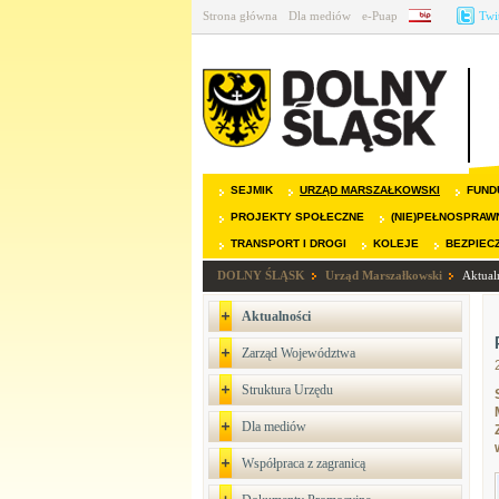
Strona główna
Dla mediów
e-Puap
BIP
Twi
SEJMIK
URZĄD MARSZAŁKOWSKI
FUND
PROJEKTY SPOŁECZNE
(NIE)PEŁNOSPRAW
TRANSPORT I DROGI
KOLEJE
BEZPIEC
DOLNY ŚLĄSK
Urząd Marszałkowski
Aktual
Aktualności
Zarząd Województwa
Struktura Urzędu
Dla mediów
Współpraca z zagranicą