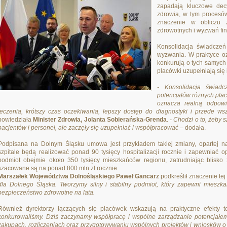
zapadają kluczowe decy
zdrowia, w tym procesów
znaczenie w obliczu z
zdrowotnych i wyzwań fi
Konsolidacja świadczeń
wyzwania. W praktyce oz
konkurują o tych samych 
placówki uzupełniają się 
- Konsolidacja świadc
potencjałów różnych plac
oznacza realną odpowi
leczenia, krótszy czas oczekiwania, lepszy dostęp do diagnostyki i przede w
powiedziała
Minister Zdrowia, Jolanta Sobierańska-Grenda
.
- Chodzi o to, żeby 
pacjentów i personel, ale zaczęły się uzupełniać i współpracować
– dodała.
Podpisana na Dolnym Śląsku umowa jest przykładem takiej zmiany, opartej na
szpitale będą realizować ponad 90 tysięcy hospitalizacji rocznie i zapewniać 
podmiot obejmie około 350 tysięcy mieszkańców regionu, zatrudniając blisko
szacowane są na ponad 800 mln zł rocznie.
Marszałek Województwa Dolnośląskiego Paweł Gancarz
podkreślił znaczenie tej
dla Dolnego Śląska. Tworzymy silny i stabilny podmiot, który zapewni miesz
bezpieczeństwo zdrowotne na lata.
Również dyrektorzy łączących się placówek wskazują na praktyczne efekty t
konkurowaliśmy. Dziś zaczynamy współpracę i wspólne zarządzanie potencjałem,
zakupach, rozliczeniach oraz przygotowywaniu wspólnych projektów i wniosków o