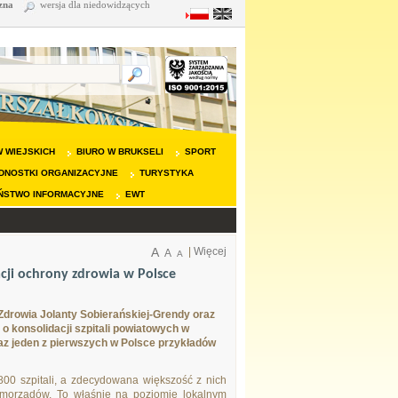
zna
wersja dla niedowidzących
 WIEJSKICH
BIURO W BRUKSELI
SPORT
DNOSTKI ORGANIZACYJNE
TURYSTYKA
ŃSTWO INFORMACYJNE
EWT
A
|
Więcej
A
A
cji ochrony zdrowia w Polsce
 Zdrowia Jolanty Sobierańskiej-Grendy oraz
 konsolidacji szpitali powiatowych w
raz jeden z pierwszych w Polsce przykładów
00 szpitali, a zdecydowana większość z nich
samorządów. To właśnie na poziomie lokalnym