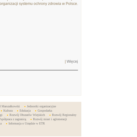
rganizacji systemu ochrony zdrowia w Polsce.
|
Więcej
d Marszałkowski
Jednostki organizacyjne
Kultura
Edukacja
Gospodarka
gi
Rozwój Obszarów Wiejskich
Rozwój Regionalny
spółpraca z zagranicą
Rozwój miast i aglomeracji
ia
Informacja o Urzędzie w ETR