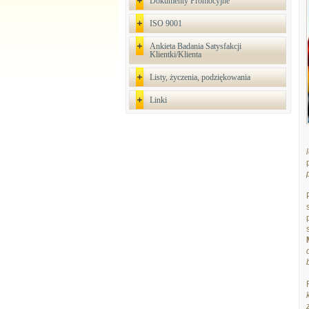
Dokumenty Promocyjne
ISO 9001
Ankieta Badania Satysfakcji
Klientki/Klienta
Listy, życzenia, podziękowania
Linki