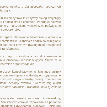
leksową opiekę, a dla zespołów medycznych
 Barczyk.
lu miesięcy trwa intensywny dialog dotyczący
k i administracja centralna. W drugiej połowie
tkanie z marszałkami województw, poświęcone
h społeczeństwa.
 oraz lepsze planowanie świadczeń w oparciu o
 zamiast kilku słabszych oddziałów w regionie
zmiana musi przy tym uwzględniać dostępność
transformacji.
dycznego przewidziane jest dofinansowanie
cia procesów konsolidacyjnych. Środki te w
ces zmian organizacyjnych.
e procesy konsolidacyjne, w tym mechanizmy
ne oraz rozwiązania ułatwiające przygotowanie
eczeństwo i jego potrzeby, muszą zmieniać się
ystemu ochrony zdrowia. Kluczową rolę w tym
ewniamy narzędzia i wsparcie, które tę zmianę
korzystać zasoby kadrowe i infrastrukturę,
 Ministerstwo Zdrowia zapowiada, że podobne
rządami i dyrektorami placówek. Dzisiejsze