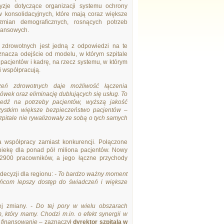
zje dotyczące organizacji systemu ochrony
 konsolidacyjnych, które mają coraz większe
mian demograficznych, rosnących potrzeb
nansowych.
 zdrowotnych jest jedną z odpowiedzi na te
nacza odejście od modelu, w którym szpitale
pacjentów i kadrę, na rzecz systemu, w którym
i współpracują.
zeń zdrowotnych daje możliwość łączenia
ówek oraz eliminację dublujących się usług. To
edź na potrzeby pacjentów, wyższą jakość
szystkim większe bezpieczeństwo pacjentów
–
szpitale nie rywalizowały ze sobą o tych samych
 współpracy zamiast konkurencji. Połączone
opiekę dla ponad pół miliona pacjentów. Nowy
 2900 pracowników, a jego łączne przychody
 decyzji dla regionu:
- To bardzo ważny moment
kańcom lepszy dostęp do świadczeń i większe
ej zmiany.
- Do tej pory w wielu obszarach
 który mamy. Chodzi m.in. o efekt synergii w
 finansowanie
– zaznaczył
dyrektor szpitala w