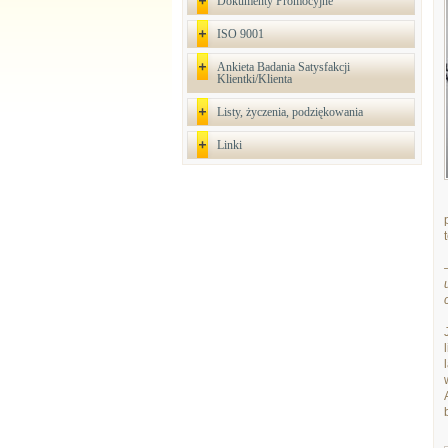
Dokumenty Promocyjne
ISO 9001
Ankieta Badania Satysfakcji
Klientki/Klienta
Listy, życzenia, podziękowania
Linki