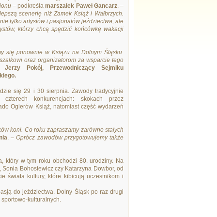
gionu
– podkreśla
marszałek Paweł Gancarz
.
–
lepszą scenerię niż Zamek Książ i Wałbrzych.
ie tylko artystów i pasjonatów jeździectwa, ale
ystów, którzy chcą spędzić końcówkę wakacji
amy się ponownie w Książu na Dolnym Śląsku.
szałkowi oraz organizatorom za wsparcie tego
Jerzy Pokój, Przewodniczący Sejmiku
kiego.
zie się 29 i 30 sierpnia. Zawody tradycyjnie
czterech konkurencjach: skokach przez
tado Ogierów Książ, natomiast część wydarzeń
śników koni. Co roku zapraszamy zarówno stałych
nia
.
– Oprócz zawodów przygotowujemy także
 który w tym roku obchodzi 80. urodziny. Na
i, Sonia Bohosiewicz czy Katarzyna Dowbor, od
świata kultury, które kibicują uczestnikom i
 pasją do jeździectwa. Dolny Śląsk po raz drugi
sportowo-kulturalnych.