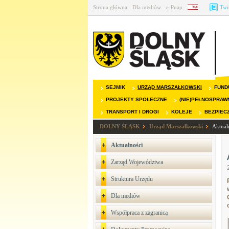
Strona główna
Dla mediów
e-Puap
BIP
Twi
SEJMIK
URZĄD MARSZAŁKOWSKI
FUND
PROJEKTY SPOŁECZNE
(NIE)PEŁNOSPRAW
TRANSPORT I DROGI
KOLEJE
BEZPIEC
DOLNY ŚLĄSK
Urząd Marszałkowski
Aktual
Aktualności
Zarząd Województwa
Struktura Urzędu
Dla mediów
Współpraca z zagranicą