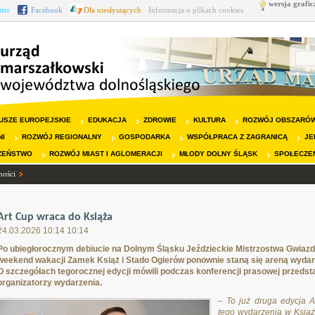
wersja grafic
tter
Facebook
Dla niesłyszących
Informacja o plikach cookies
USZE EUROPEJSKIE
EDUKACJA
ZDROWIE
KULTURA
ROZWÓJ OBSZARÓW
NI
ROZWÓJ REGIONALNY
GOSPODARKA
WSPÓŁPRACA Z ZAGRANICĄ
JE
ZEŃSTWO
ROZWÓJ MIAST I AGLOMERACJI
MŁODY DOLNY ŚLĄSK
SPOŁECZE
ności
Art Cup wraca do Książa
24.03.2026 10:14 10:14
Po ubiegłorocznym debiucie na Dolnym Śląsku Jeździeckie Mistrzostwa Gwiazd 
weekend wakacji Zamek Książ i Stado Ogierów ponownie staną się areną wydarzeni
O szczegółach tegorocznej edycji mówili podczas konferencji prasowej przeds
organizatorzy wydarzenia.
– To już druga edycja 
tego wydarzenia w Książ