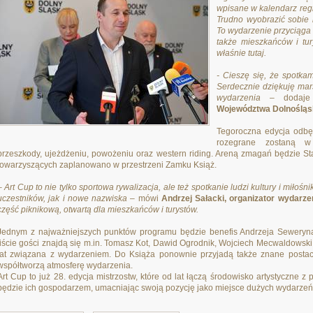
wpisane w kalendarz re
Trudno wyobrazić sobie 
To wydarzenie przyciąga n
także mieszkańców i tur
właśnie tutaj.
- Cieszę się, że spotk
Serdecznie dziękuję mar
wydarzenia
– dodaje
Województwa Dolnośląs
Tegoroczna edycja odbęd
rozegrane zostaną w 
przeszkody, ujeżdżeniu, powożeniu oraz western riding. Areną zmagań będzie S
towarzyszących zaplanowano w przestrzeni Zamku Książ.
– Art Cup to nie tylko sportowa rywalizacja, ale też spotkanie ludzi kultury i miło
uczestników, jak i nowe nazwiska
– mówi
Andrzej Sałacki, organizator wydarze
część piknikową, otwartą dla mieszkańców i turystów.
Jednym z najważniejszych punktów programu będzie benefis Andrzeja Seweryna,
liście gości znajdą się m.in. Tomasz Kot, Dawid Ogrodnik, Wojciech Mecwaldowsk
lat związana z wydarzeniem. Do Książa ponownie przyjadą także znane postacie 
współtworzą atmosferę wydarzenia.
Art Cup to już 28. edycja mistrzostw, które od lat łączą środowisko artystyczne z
będzie ich gospodarzem, umacniając swoją pozycję jako miejsce dużych wydarzeń 