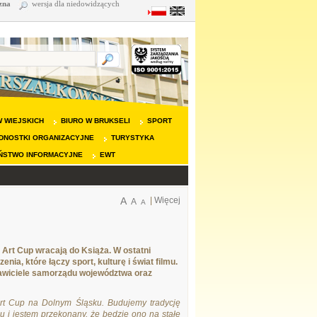
zna
wersja dla niedowidzących
 WIEJSKICH
BIURO W BRUKSELI
SPORT
DNOSTKI ORGANIZACYJNE
TURYSTYKA
ŃSTWO INFORMACYJNE
EWT
A
|
Więcej
A
A
Art Cup wracają do Książa. W ostatni
a, które łączy sport, kulturę i świat filmu.
tawiciele samorządu województwa oraz
Art Cup na Dolnym Śląsku. Budujemy tradycję
u i jestem przekonany, że będzie ono na stałe