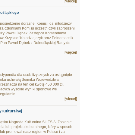
[więcej]
ośląskiego
 posiedzenie doraźnej Komisji ds. młodzieży
 członkami Komisji uczestniczyli zaproszeni
zieży Paweł Dębek, Zastępca Komendanta
w Krzysztof Kołodziejczyk oraz Pełnomocnik
 Pan Paweł Dębek z Dolnośląskiej Rady ds.
[więcej]
stypendia dla osób fizycznych za osiągnięte
m roku uchwałą Sejmiku Województwa
zeznacza na ten cel kwotę 450 000 zł.
jących wysokie wyniki sportowe we
gulamin:...
[więcej]
 Kulturalnej
ląska Nagroda Kulturalna SILESIA. Zostanie
a lub projektu kulturalnego, który w sposób
 lub promował nasz region w Polsce i za