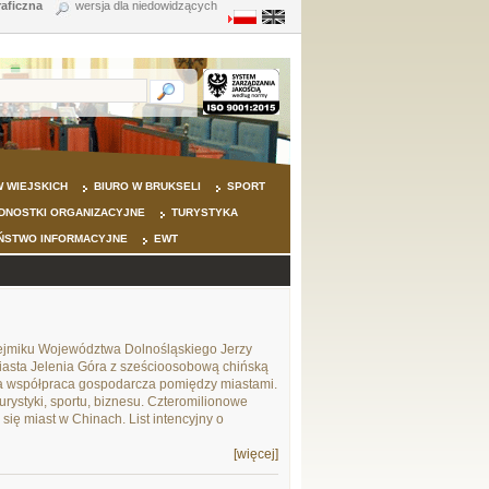
raficzna
wersja dla niedowidzących
 WIEJSKICH
BIURO W BRUKSELI
SPORT
DNOSTKI ORGANIZACYJNE
TURYSTYKA
ŃSTWO INFORMACYJNE
EWT
Sejmiku Województwa Dolnośląskiego Jerzy
iasta Jelenia Góra z sześcioosobową chińską
a współpraca gospodarcza pomiędzy miastami.
rystyki, sportu, biznesu. Czteromilionowe
się miast w Chinach. List intencyjny o
[więcej]