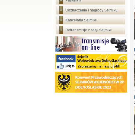
Patronaty
Odznaczenia i nagrody Sejmiku
Kancelaria Sejmiku
Retransmisje z sesji Sejmiku