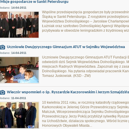
Misje gospodarcze w Sankt Petersburgu
Dodano:
14-04-2011
Wspólne przedsięwzięcia gospodarcze były przewodnim
Śląską w Sankt Petersburgu. Z rosyjskimi przedsiębior
Województwa Dolnośląskiego – Jarosław Charłampowic
Łużniak oraz szefostwo Dolnośląskiej Agencji Współp
przybywała w obwodzie leningradzkim z trzydniową wiz
Uczniowie Dwujęzycznego Gimnazjum ATUT w Sejmiku Województwa
Dodano:
14-04-2011
Uczniowie Dwujęzycznego Gimnazjum ATUT Fundacji E
odwiedzili dziś Sejmik Województwa Dolnośląskiego. M
miejscach Radnych Województwa. Zapoznali się z zas
Dolnośląskiego. Na pytania odpowiadał pracownik Kan
Tomasz Juskowiak. (KSD - ZW)
Wieczór wspomnień o śp. Ryszardzie Kaczorowskim i Jerzym Szmajdziń
Dodano:
11-04-2011
10 kwietnia 2011 roku, w rocznicę katastrofy rządow
Karkonoskiej w Jeleniej Górze Przewodniczący Sejmiku
Malczuk, Wiceprzewodnicząca Sejmiku Dolnośląskiego 
Przewodniczący Jerzy Pokój przybliżył sylwetkę Rysza
na Uchodźctwie, działacza społecznego. Wśród licznie 
Honorowych Obywateli Miasta...