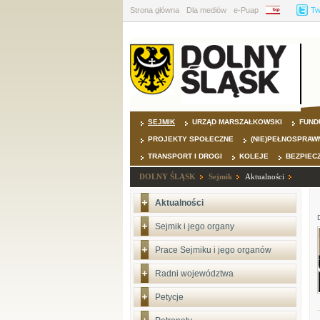
Strona główna
Dla mediów
e-Puap
BIP
Tw
SEJMIK
URZĄD MARSZAŁKOWSKI
FUND
PROJEKTY SPOŁECZNE
(NIE)PEŁNOSPRAW
TRANSPORT I DROGI
KOLEJE
BEZPIEC
DOLNY ŚLĄSK
Sejmik
Aktualności
Aktualności
Sejmik i jego organy
Prace Sejmiku i jego organów
Radni województwa
Petycje