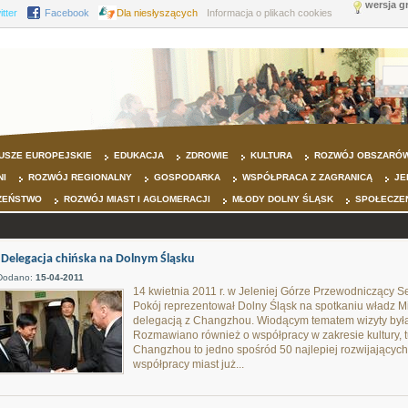
wersja g
itter
Facebook
Dla niesłyszących
Informacja o plikach cookies
USZE EUROPEJSKIE
EDUKACJA
ZDROWIE
KULTURA
ROZWÓJ OBSZARÓW
NI
ROZWÓJ REGIONALNY
GOSPODARKA
WSPÓŁPRACA Z ZAGRANICĄ
JE
ZEŃSTWO
ROZWÓJ MIAST I AGLOMERACJI
MŁODY DOLNY ŚLĄSK
SPOŁECZE
Delegacja chińska na Dolnym Śląsku
Dodano:
15-04-2011
14 kwietnia 2011 r. w Jeleniej Górze Przewodniczący 
Pokój reprezentował Dolny Śląsk na spotkaniu władz M
delegacją z Changzhou. Wiodącym tematem wizyty był
Rozmawiano również o współpracy w zakresie kultury, tu
Changzhou to jedno spośród 50 najlepiej rozwijających 
współpracy miast już...