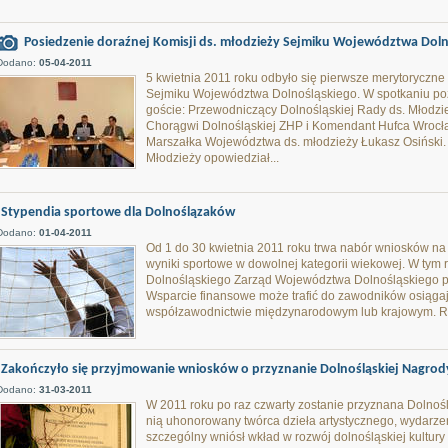
Posiedzenie doraźnej Komisji ds. młodzieży Sejmiku Województwa Doln
Dodano:
05-04-2011
5 kwietnia 2011 roku odbyło się pierwsze merytoryczne
Sejmiku Województwa Dolnośląskiego. W spotkaniu poza
goście: Przewodniczący Dolnośląskiej Rady ds. Młod
Chorągwi Dolnośląskiej ZHP i Komendant Hufca Wrocła
Marszałka Województwa ds. młodzieży Łukasz Osiński.
Młodzieży opowiedział...
Stypendia sportowe dla Dolnoślązaków
Dodano:
01-04-2011
Od 1 do 30 kwietnia 2011 roku trwa nabór wniosków na 
wyniki sportowe w dowolnej kategorii wiekowej. W ty
Dolnośląskiego Zarząd Województwa Dolnośląskiego pr
Wsparcie finansowe może trafić do zawodników osiąga
współzawodnictwie międzynarodowym lub krajowym. Re
Zakończyło się przyjmowanie wniosków o przyznanie Dolnośląskiej Nagrody
Dodano:
31-03-2011
W 2011 roku po raz czwarty zostanie przyznana Dolnoś
nią uhonorowany twórca dzieła artystycznego, wydarzeni
szczególny wniósł wkład w rozwój dolnośląskiej kultury