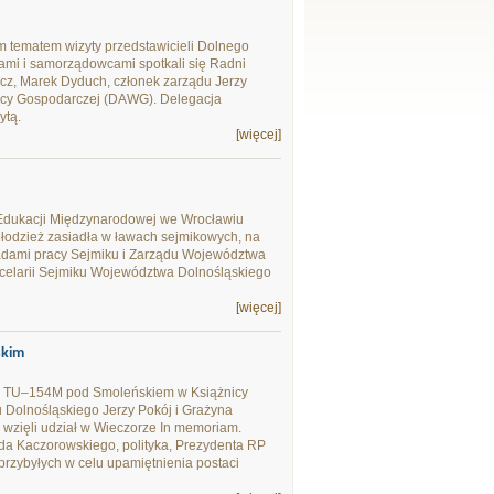
 tematem wizyty przedstawicieli Dolnego
cami i samorządowcami spotkali się Radni
z, Marek Dyduch, członek zarządu Jerzy
racy Gospodarczej (DAWG). Delegacja
ytą.
[więcej]
dukacji Międzynarodowej we Wrocławiu
łodzież zasiadła w ławach sejmikowych, na
adami pracy Sejmiku i Zarządu Województwa
celarii Sejmiku Województwa Dolnośląskiego
[więcej]
skim
ego TU–154M pod Smoleńskiem w Książnicy
 Dolnośląskiego Jerzy Pokój i Grażyna
wzięli udział w Wieczorze In memoriam.
rda Kaczorowskiego, polityka, Prezydenta RP
przybyłych w celu upamiętnienia postaci