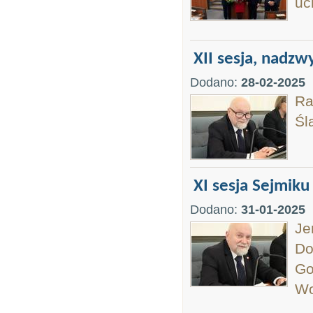
uc
XII sesja, nadz
Dodano:
28-02-2025
Ra
Śl
XI sesja Sejmiku
Dodano:
31-01-2025
Je
Do
Go
Wo