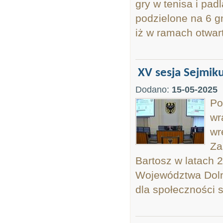
gry w tenisa i pad
podzielone na 6 g
iż w ramach otwar
XV sesja Sejmik
Dodano:
15-05-2025
Po
wr
wr
Za
Bartosz w latach
Województwa Doln
dla społeczności s