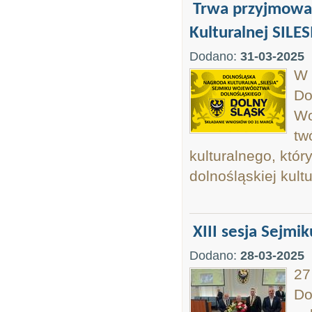
Trwa przyjmowan
Kulturalnej SILES
Dodano:
31-03-2025
W 
Do
Wo
tw
kulturalnego, któ
dolnośląskiej kult
XIII sesja Sejmik
Dodano:
28-03-2025
27
Do