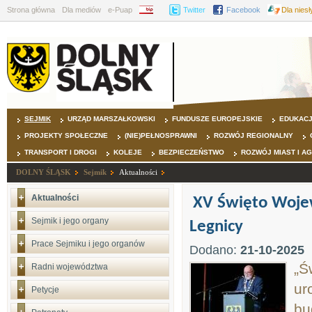
Strona główna
Dla mediów
e-Puap
BIP
Twitter
Facebook
Dla nies
SEJMIK
URZĄD MARSZAŁKOWSKI
FUNDUSZE EUROPEJSKIE
EDUKAC
PROJEKTY SPOŁECZNE
(NIE)PEŁNOSPRAWNI
ROZWÓJ REGIONALNY
TRANSPORT I DROGI
KOLEJE
BEZPIECZEŃSTWO
ROZWÓJ MIAST I A
DOLNY ŚLĄSK
Sejmik
Aktualności
Aktualności
XV Święto Wojew
Sejmik i jego organy
Legnicy
Prace Sejmiku i jego organów
Dodano:
21-10-2025
„Ś
Radni województwa
ur
Petycje
bu