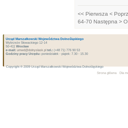
<< Pierwsza
< Popr
64-70
Następna >
O
Urząd Marszałkowski Województwa Dolnośląskiego
Wybrzeże Słowackiego 12-14
50-411
Wrocław
e-mail:
umwd@dolnyslask.pl
tel.:
(+48 71) 776 90 53
Godziny pracy Urzędu:
poniedziałek - piątek: 7.30 - 15.30
Copyright ® 2009 Urząd Marszałkowski Województwa Dolnośląskiego
Strona główna
Dla m