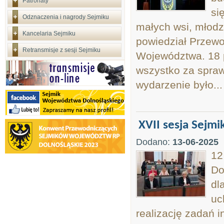
Patronaty
si
Odznaczenia i nagrody Sejmiku
małych wsi, młodzi
Kancelaria Sejmiku
powiedział Przew
Retransmisje z sesji Sejmiku
Województwa. 18 pa
wszystko za spra
wydarzenie było...
XVII sesja Sejm
Dodano:
13-06-2025
12
Do
dl
uc
realizację zadań 