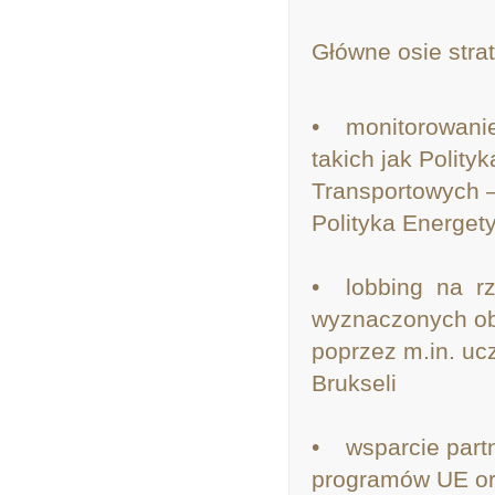
Główne osie stra
• monitorowanie 
takich jak Polity
Transportowych 
Polityka Energet
• lobbing na rz
wyznaczonych ob
poprzez m.in. uc
Brukseli
• wsparcie part
programów UE ora