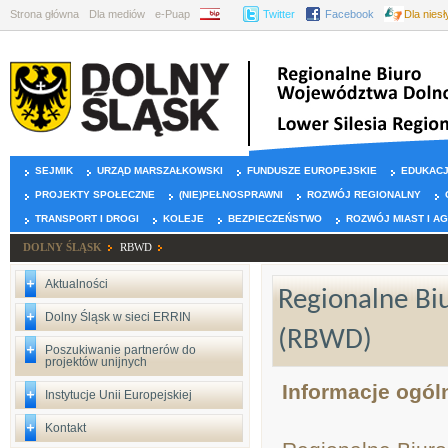
Strona główna
Dla mediów
e-Puap
BIP
Twitter
Facebook
Dla nies
SEJMIK
URZĄD MARSZAŁKOWSKI
FUNDUSZE EUROPEJSKIE
EDUKAC
PROJEKTY SPOŁECZNE
(NIE)PEŁNOSPRAWNI
ROZWÓJ REGIONALNY
TRANSPORT I DROGI
KOLEJE
BEZPIECZEŃSTWO
ROZWÓJ MIAST I A
DOLNY ŚLĄSK
RBWD
Aktualności
Regionalne Bi
Dolny Śląsk w sieci ERRIN
(RBWD)
Poszukiwanie partnerów do
projektów unijnych
Informacje ogól
Instytucje Unii Europejskiej
Kontakt