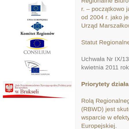
Regionalne Biur
r. – początkowo 
od 2004 r. jako 
Urząd Marszałko
Statut Regionaln
Uchwała Nr IX/13
kwietnia 2011 ro
Priorytety dział
Rolą Regionalne
(RBWD) jest skut
wsparcie w efek
Europejskiej.