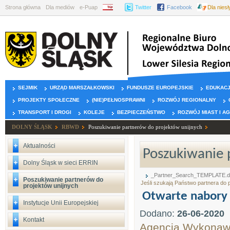
Strona główna
Dla mediów
e-Puap
BIP
Twitter
Facebook
Dla nies
SEJMIK
URZĄD MARSZAŁKOWSKI
FUNDUSZE EUROPEJSKIE
EDUKAC
PROJEKTY SPOŁECZNE
(NIE)PEŁNOSPRAWNI
ROZWÓJ REGIONALNY
TRANSPORT I DROGI
KOLEJE
BEZPIECZEŃSTWO
ROZWÓJ MIAST I A
DOLNY ŚLĄSK
RBWD
Poszukiwanie partnerów do projektów unijnych
Aktualności
Poszukiwanie 
Dolny Śląsk w sieci ERRIN
_Partner_Search_TEMPLATE.
Poszukiwanie partnerów do
Jeśli szukają Państwo partnera do
projektów unijnych
Otwarte nabory 
Instytucje Unii Europejskiej
Dodano:
26-06-2020
Kontakt
Agencja Wykonawcz