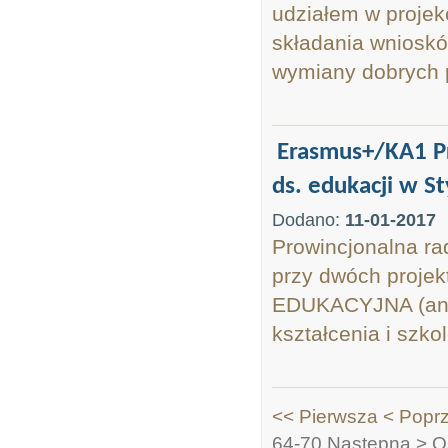
udziałem w proje
składania wnioskó
wymiany dobrych p
Erasmus+/KA1 Pro
ds. edukacji w Sty
Dodano:
11-01-2017
Prowincjonalna ra
przy dwóch proj
EDUKACYJNA (ang. 
kształcenia i szko
<< Pierwsza
< Popr
64-70
Następna >
O