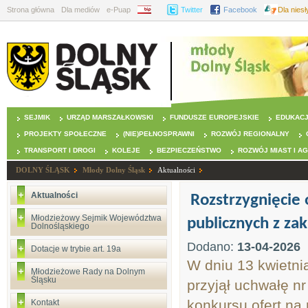
Strona główna
Dla mediów
e-Puap
BIP
Twitter
Facebook
Dla nies
SEJMIK
URZĄD MARSZAŁKOWSKI
FUNDUSZE EUROPEJSKIE
EDUKAC
PROJEKTY SPOŁECZNE
(NIE)PEŁNOSPRAWNI
ROZWÓJ REGIONALNY
TRANSPORT I DROGI
KOLEJE
BEZPIECZEŃSTWO
ROZWÓJ MIAST I A
DOLNY ŚLĄSK
Młody Dolny Śląsk
Aktualności
Aktualności
Rozstrzygnięcie 
Młodzieżowy Sejmik Województwa
publicznych z zak
Dolnośląskiego
Dodano:
13-04-2026
Dotacje w trybie art. 19a
W dniu 13 kwietn
Młodzieżowe Rady na Dolnym
Śląsku
przyjął uchwałę nr
konkursu ofert na 
Kontakt