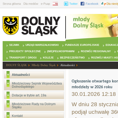
Strona główna
Dla mediów
e-Puap
BIP
Twitter
Facebook
Dla nies
SEJMIK
URZĄD MARSZAŁKOWSKI
FUNDUSZE EUROPEJSKIE
EDUKAC
PROJEKTY SPOŁECZNE
(NIE)PEŁNOSPRAWNI
ROZWÓJ REGIONALNY
TRANSPORT I DROGI
KOLEJE
BEZPIECZEŃSTWO
ROZWÓJ MIAST I A
DOLNY ŚLĄSK
Młody Dolny Śląsk
Aktualności
Aktualności
Ogłoszenie otwartego konk
Młodzieżowy Sejmik Województwa
Dolnośląskiego
młodzieży w 2026 roku
30.01.2026 12:18
Dotacje w trybie art. 19a
W dniu 28 styczni
Młodzieżowe Rady na Dolnym
Śląsku
podjął uchwałę 36
Kontakt