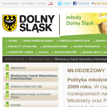
Strona główna
Dla mediów
e-Puap
BIP
Twitter
Facebook
Dla nies
SEJMIK
URZĄD MARSZAŁKOWSKI
FUNDUSZE EUROPEJSKIE
EDUKAC
PROJEKTY SPOŁECZNE
(NIE)PEŁNOSPRAWNI
ROZWÓJ REGIONALNY
TRANSPORT I DROGI
KOLEJE
BEZPIECZEŃSTWO
ROZWÓJ MIAST I A
DOLNY ŚLĄSK
Młody Dolny Śląsk
Młodzieżowy Sejmik Województwa Dolnośląsk
Aktualności
MŁODZIEŻOWY
Młodzieżowy Sejmik Województwa
Dolnośląskiego
Polityka młodzi
2009 roku.
W ciąg
Dotacje w trybie art. 19a
rozwiązaniach na
Młodzieżowe Rady na Dolnym
Śląsku
Młodzieży oraz P
Kontakt