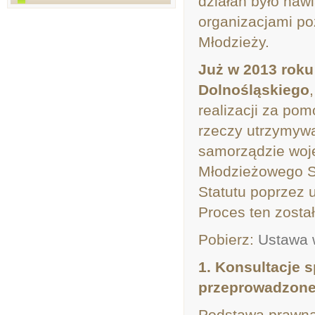
działań było naw
organizacjami p
Młodzieży.
Już w 2013 rok
Dolnośląskiego
realizacji za po
rzeczy utrzymywa
samorządzie woj
Młodzieżowego S
Statutu poprzez
Proces ten został
Pobierz:
Ustawa 
1. Konsultacje 
przeprowadzone 
Podstawa prawna