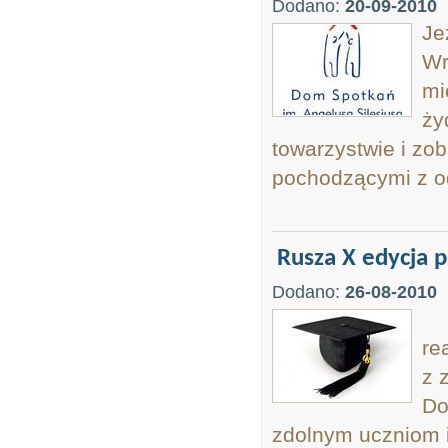
Dodano:
20-09-2010
Je
Wr
mi
ży
towarzystwie i zo
pochodzącymi z od
Rusza X edycja 
Dodano:
26-08-2010
Re
re
z 
Do
zdolnym uczniom i