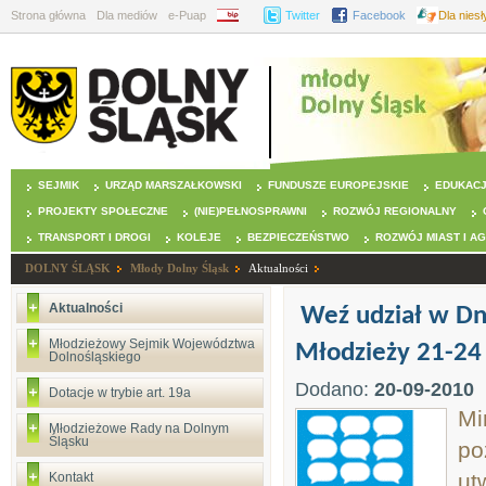
Strona główna
Dla mediów
e-Puap
BIP
Twitter
Facebook
Dla nies
SEJMIK
URZĄD MARSZAŁKOWSKI
FUNDUSZE EUROPEJSKIE
EDUKAC
PROJEKTY SPOŁECZNE
(NIE)PEŁNOSPRAWNI
ROZWÓJ REGIONALNY
TRANSPORT I DROGI
KOLEJE
BEZPIECZEŃSTWO
ROZWÓJ MIAST I A
DOLNY ŚLĄSK
Młody Dolny Śląsk
Aktualności
Aktualności
Weź udział w D
Młodzieżowy Sejmik Województwa
Młodzieży 21-24
Dolnośląskiego
Dodano:
20-09-2010
Dotacje w trybie art. 19a
Mi
Młodzieżowe Rady na Dolnym
Śląsku
po
ut
Kontakt