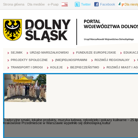
Strona główna
Dla mediów
e-Puap
BIP
Twitter
Facebook
Dla nies
SEJMIK
URZĄD MARSZAŁKOWSKI
FUNDUSZE EUROPEJSKIE
EDUKAC
PROJEKTY SPOŁECZNE
(NIE)PEŁNOSPRAWNI
ROZWÓJ REGIONALNY
TRANSPORT I DROGI
KOLEJE
BEZPIECZEŃSTWO
ROZWÓJ MIAST I A
Tradycyjne smaki, lokalne produkty, muzyka ludowa, rękodzieło i pokazy kulinarne – 25 li
Krakowskie Przedmieście w Warszawie wypełniło się dolnośląską kultur