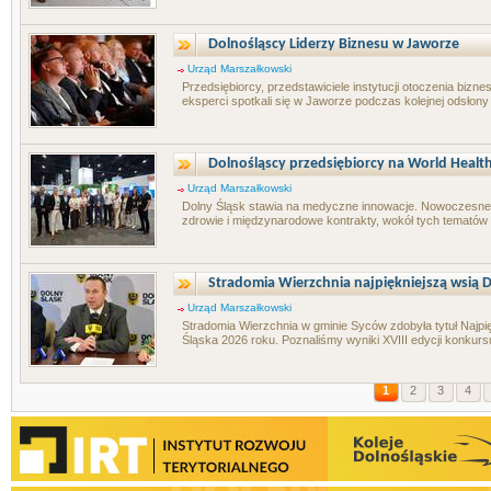
Dolnośląscy Liderzy Biznesu w Jaworze
Urząd Marszałkowski
Przedsiębiorcy, przedstawiciele instytucji otoczenia biz
eksperci spotkali się w Jaworze podczas kolejnej odsłony 
Dolnośląscy przedsiębiorcy na World Health
Urząd Marszałkowski
Dolny Śląsk stawia na medyczne innowacje. Nowoczesne t
zdrowie i międzynarodowe kontrakty, wokół tych tematów 
Stradomia Wierzchnia najpiękniejszą wsią D
Urząd Marszałkowski
Stradomia Wierzchnia w gminie Syców zdobyła tytuł Najpi
Śląska 2026 roku. Poznaliśmy wyniki XVIII edycji konkurs
1
2
3
4