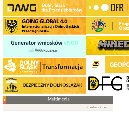
Multimedia
+
zobacz inne