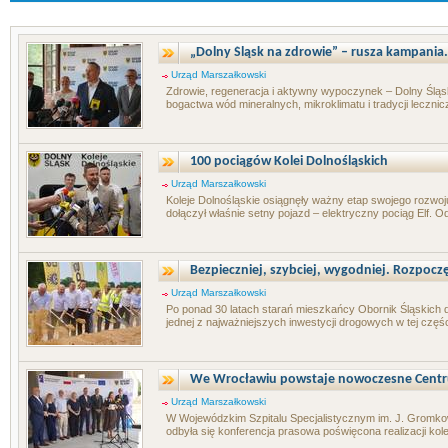
„Dolny Śląsk na zdrowie” – rusza kampania.
Urząd Marszałkowski
Zdrowie, regeneracja i aktywny wypoczynek – Dolny Śląs
bogactwa wód mineralnych, mikroklimatu i tradycji lecznic
100 pociągów Kolei Dolnośląskich
Urząd Marszałkowski
Koleje Dolnośląskie osiągnęły ważny etap swojego rozwoj
dołączył właśnie setny pojazd – elektryczny pociąg Elf. Od
Bezpieczniej, szybciej, wygodniej. Rozpoczęł
Urząd Marszałkowski
Po ponad 30 latach starań mieszkańcy Obornik Śląskich d
jednej z najważniejszych inwestycji drogowych w tej częśc
We Wrocławiu powstaje nowoczesne Centr
Urząd Marszałkowski
W Wojewódzkim Szpitalu Specjalistycznym im. J. Gromk
odbyła się konferencja prasowa poświęcona realizacji kol