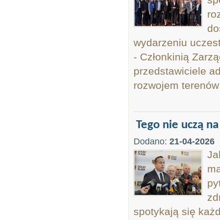
ro
do
wydarzeniu uczest
- Członkinią Zarz
przedstawiciele ad
rozwojem terenów 
Tego nie uczą na
Dodano:
21-04-2026
Ja
ma
py
zd
spotykają się każ