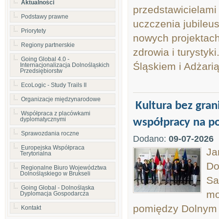
Aktualności
przedstawicielami 
Podstawy prawne
uczczenia jubileu
Priorytety
nowych projektach
Regiony partnerskie
zdrowia i turystyk
Going Global 4.0 -
Śląskiem i Adżarią
Internacjonalizacja Dolnośląskich
Przedsiębiorstw
EcoLogic - Study Trails II
Organizacje międzynarodowe
Kultura bez gran
Współpraca z placówkami
dyplomatycznymi
współpracy na po
Sprawozdania roczne
Dodano:
09-07-2026
Europejska Współpraca
Ja
Terytorialna
Do
Regionalne Biuro Województwa
Dolnośląskiego w Brukseli
Sa
Going Global - Dolnośląska
mo
Dyplomacja Gospodarcza
pomiędzy Dolnym 
Kontakt