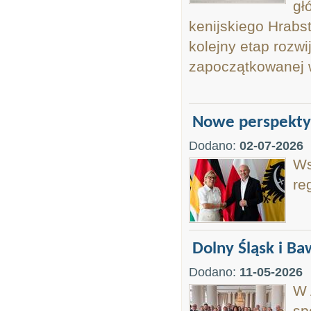
gł
kenijskiego Hrabs
kolejny etap rozwi
zapoczątkowanej 
Nowe perspektyw
Dodano:
02-07-2026
Ws
re
Dolny Śląsk i Ba
Dodano:
11-05-2026
W 
sp