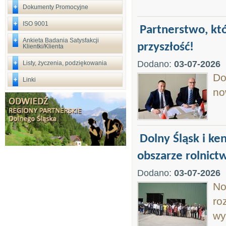
Dokumenty Promocyjne
ISO 9001
Partnerstwo, któ
Ankieta Badania Satysfakcji
przyszłość!
Klientki/Klienta
Dodano:
03-07-2026
Listy, życzenia, podziękowania
Do
Linki
no
Dolny Śląsk i ke
obszarze rolnict
Dodano:
03-07-2026
No
ro
wy