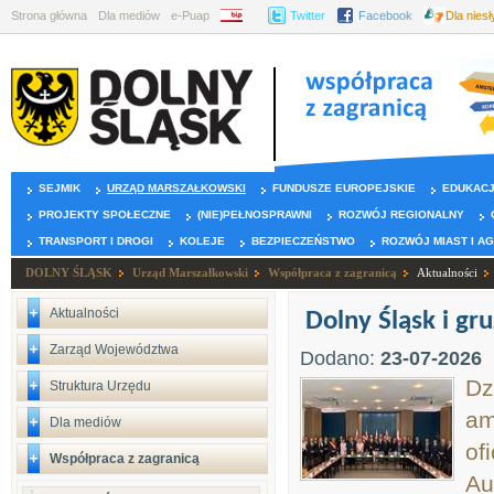
Strona główna
Dla mediów
e-Puap
BIP
Twitter
Facebook
Dla nies
SEJMIK
URZĄD MARSZAŁKOWSKI
FUNDUSZE EUROPEJSKIE
EDUKAC
PROJEKTY SPOŁECZNE
(NIE)PEŁNOSPRAWNI
ROZWÓJ REGIONALNY
TRANSPORT I DROGI
KOLEJE
BEZPIECZEŃSTWO
ROZWÓJ MIAST I A
DOLNY ŚLĄSK
Urząd Marszałkowski
Współpraca z zagranicą
Aktualności
Aktualności
Dolny Śląsk i gr
Zarząd Województwa
Dodano:
23-07-2026
Dz
Struktura Urzędu
am
Dla mediów
of
Współpraca z zagranicą
Au