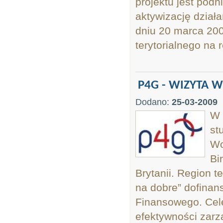
projektu jest pod
aktywizację dzia
dniu 20 marca 20
terytorialnego na 
P4G - WIZYTA 
Dodano:
25-03-2009
W 
st
Wo
Bi
Brytanii. Region t
na dobre” dofina
Finansowego. Cel
efektywności zarz