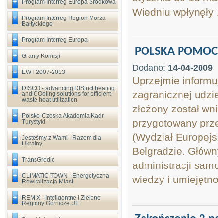
Program Interreg Europa Środkowa
Wiedniu wpłynęły 1
Program Interreg Region Morza
Bałtyckiego
Program Interreg Europa
POLSKA POMOC 
Granty Komisji
Dodano:
14-04-2009
EWT 2007-2013
Uprzejmie informu
DISCO - advancing DIStrict heating
zagranicznej udzi
and COoling solutions for efficient
waste heat utilization
złożony został wn
Polsko-Czeska Akademia Kadr
przygotowany prz
Turystyki
(Wydział Europejs
Jesteśmy z Wami - Razem dla
Ukrainy
Belgradzie. Główn
TransGredio
administracji sam
CLIMATIC TOWN - Energetyczna
wiedzy i umiejętno
Rewitalizacja Miast
REMIX - Inteligentne i Zielone
Regiony Górnicze UE