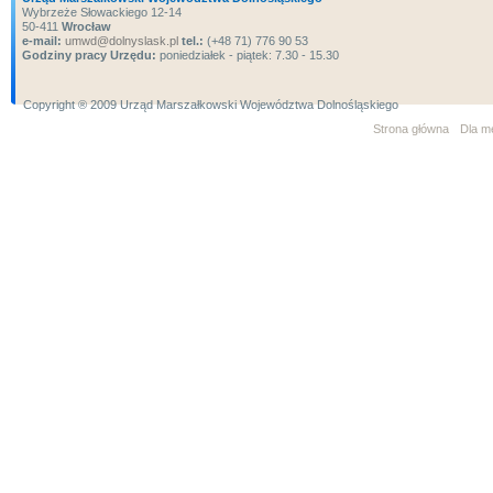
Wybrzeże Słowackiego 12-14
50-411
Wrocław
e-mail:
umwd@dolnyslask.pl
tel.:
(+48 71) 776 90 53
Godziny pracy Urzędu:
poniedziałek - piątek: 7.30 - 15.30
Copyright ® 2009 Urząd Marszałkowski Województwa Dolnośląskiego
Strona główna
Dla m