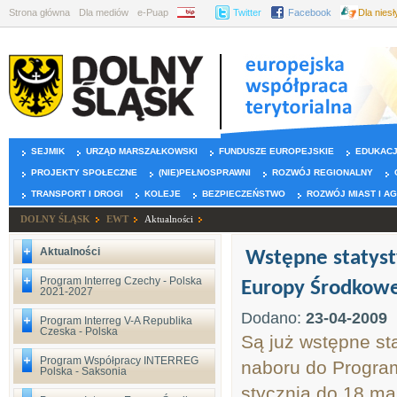
Strona główna
Dla mediów
e-Puap
BIP
Twitter
Facebook
Dla nies
SEJMIK
URZĄD MARSZAŁKOWSKI
FUNDUSZE EUROPEJSKIE
EDUKAC
PROJEKTY SPOŁECZNE
(NIE)PEŁNOSPRAWNI
ROZWÓJ REGIONALNY
TRANSPORT I DROGI
KOLEJE
BEZPIECZEŃSTWO
ROZWÓJ MIAST I A
DOLNY ŚLĄSK
EWT
Aktualności
Aktualności
Wstępne statyst
Program Interreg Czechy - Polska
Europy Środkowe
2021-2027
Dodano:
23-04-2009
Program Interreg V-A Republika
Czeska - Polska
Są już wstępne st
Program Współpracy INTERREG
naboru do Program
Polska - Saksonia
stycznia do 18 ma