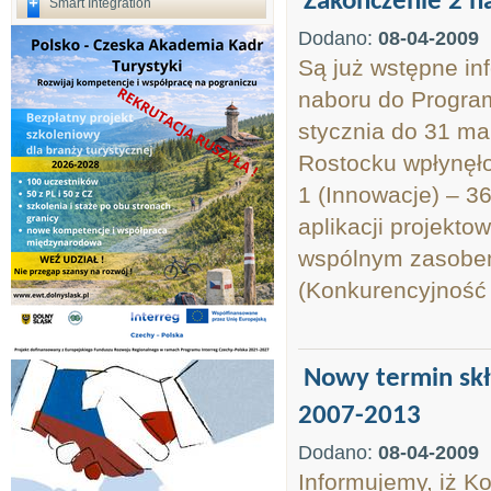
Zakończenie 2 
Smart Integration
Dodano:
08-04-2009
Są już wstępne in
naboru do Progra
stycznia do 31 ma
Rostocku wpłynęło 
1 (Innowacje) – 36
aplikacji projekto
wspólnym zasobem)
(Konkurencyjność m
Nowy termin sk
2007-2013
Dodano:
08-04-2009
Informujemy, iż K