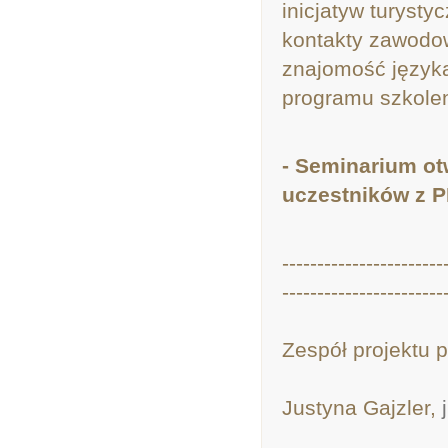
inicjatyw turyst
kontakty zawodow
znajomość język
programu szkole
- Seminarium ot
uczestników z P
-----------------------
-----------------------
Zespół projektu 
Justyna Gajzler,