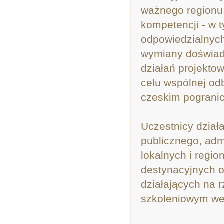
ważnego regionu 
kompetencji - w 
odpowiedzialnych
wymiany doświadc
działań projekto
celu wspólnej od
czeskim pogranic
Uczestnicy dział
publicznego, adm
lokalnych i regio
destynacyjnych o
działających na 
szkoleniowym weź