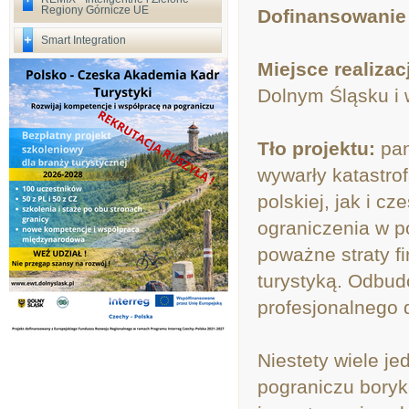
Regiony Górnicze UE
Dofinansowanie
Smart Integration
Miejsce realizac
Dolnym Śląsku i
Tło projektu:
pan
wywarły katastro
polskiej, jak i c
ograniczenia w p
poważne straty f
turystyką. Odbu
profesjonalnego d
Niestety wiele je
pograniczu boryk