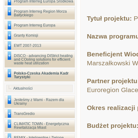
Program Interreg Europa Środkowa
Program Interreg Region Morza
Bałtyckiego
Tytuł projektu:
P
Program Interreg Europa
Nazwa program
Granty Komisji
EWT 2007-2013
Beneficjent Wi
DISCO - advancing DIStrict heating
and COoling solutions for efficient
Marszałkowski W
waste heat utilization
Polsko-Czeska Akademia Kadr
Turystyki
Partner projektu
Aktualności
Euroregion Glace
Jesteśmy z Wami - Razem dla
Ukrainy
Okres realizacji
TransGredio
CLIMATIC TOWN - Energetyczna
Budżet projektu
Rewitalizacja Miast
REMIX - Inteligentne i Zielone