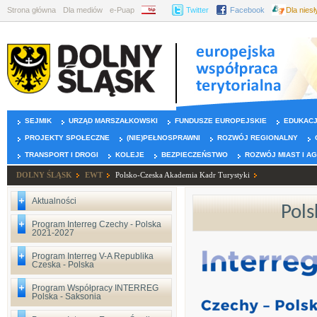
Strona główna
Dla mediów
e-Puap
BIP
Twitter
Facebook
Dla nies
SEJMIK
URZĄD MARSZAŁKOWSKI
FUNDUSZE EUROPEJSKIE
EDUKAC
PROJEKTY SPOŁECZNE
(NIE)PEŁNOSPRAWNI
ROZWÓJ REGIONALNY
TRANSPORT I DROGI
KOLEJE
BEZPIECZEŃSTWO
ROZWÓJ MIAST I A
DOLNY ŚLĄSK
EWT
Polsko-Czeska Akademia Kadr Turystyki
Aktualności
Pols
Program Interreg Czechy - Polska
2021-2027
Program Interreg V-A Republika
Czeska - Polska
Program Współpracy INTERREG
Polska - Saksonia