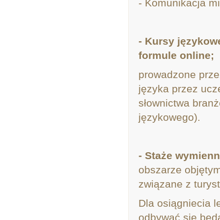
- Komunikacja m
- Kursy językowe
formule online;
prowadzone przez
języka przez ucz
słownictwa branż
językowego).
- Staże wymien
obszarze objętym
związane z turys
Dla osiągniecia 
odbywać się będ