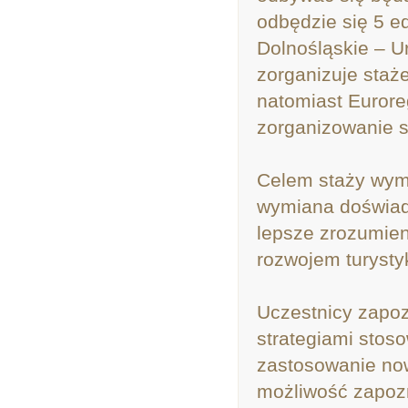
odbędzie się 5 e
Dolnośląskie – 
zorganizuje staże
natomiast Eurore
zorganizowanie st
Celem staży wym
wymiana doświad
lepsze zrozumien
rozwojem turystyk
Uczestnicy zapoz
strategiami stos
zastosowanie now
możliwość zapozn