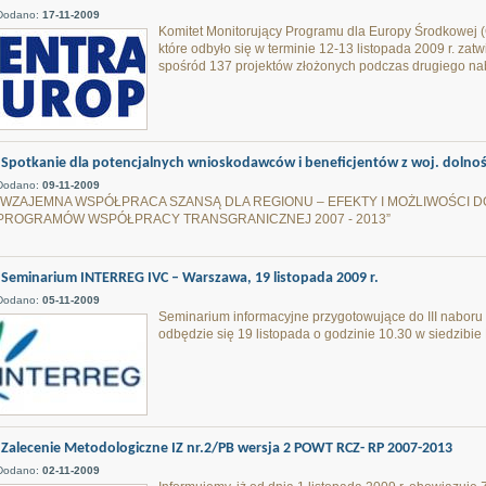
Dodano:
17-11-2009
Komitet Monitorujący Programu dla Europy Środkowe
które odbyło się w terminie 12-13 listopada 2009 r. za
spośród 137 projektów złożonych podczas drugiego na
Spotkanie dla potencjalnych wnioskodawców i beneficjentów z woj. dolnoś
Dodano:
09-11-2009
"WZAJEMNA WSPÓŁPRACA SZANSĄ DLA REGIONU – EFEKTY I MOŻLIWOŚCI
PROGRAMÓW WSPÓŁPRACY TRANSGRANICZNEJ 2007 - 2013”
Seminarium INTERREG IVC – Warszawa, 19 listopada 2009 r.
Dodano:
05-11-2009
Seminarium informacyjne przygotowujące do III nabor
odbędzie się 19 listopada o godzinie 10.30 w siedzibi
Zalecenie Metodologiczne IZ nr.2/PB wersja 2 POWT RCZ- RP 2007-2013
Dodano:
02-11-2009