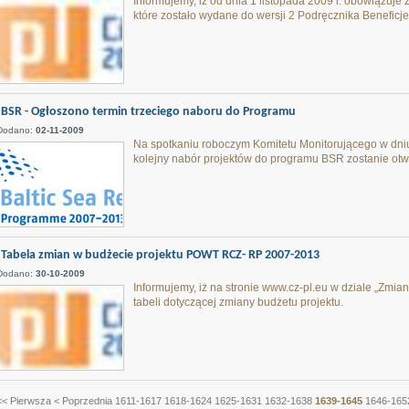
Informujemy, iż od dnia 1 listopada 2009 r. obowiązuje 
które zostało wydane do wersji 2 Podręcznika Beneficje
BSR - Ogłoszono termin trzeciego naboru do Programu
Dodano:
02-11-2009
Na spotkaniu roboczym Komitetu Monitorującego w dniu 
kolejny nabór projektów do programu BSR zostanie otwa
Tabela zmian w budżecie projektu POWT RCZ- RP 2007-2013
Dodano:
30-10-2009
Informujemy, iż na stronie www.cz-pl.eu w dziale „Zmi
tabeli dotyczącej zmiany budżetu projektu.
<< Pierwsza
< Poprzednia
1611-1617
1618-1624
1625-1631
1632-1638
1639-1645
1646-165