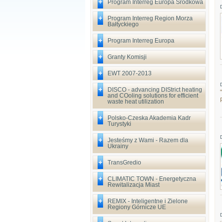
Program Interreg Europa Środkowa
Program Interreg Region Morza
Bałtyckiego
Program Interreg Europa
Granty Komisji
EWT 2007-2013
DISCO - advancing DIStrict heating
and COoling solutions for efficient
waste heat utilization
Polsko-Czeska Akademia Kadr
Turystyki
Jesteśmy z Wami - Razem dla
Ukrainy
TransGredio
CLIMATIC TOWN - Energetyczna
Rewitalizacja Miast
REMIX - Inteligentne i Zielone
Regiony Górnicze UE