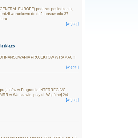
j (CENTRAL EUROPE) podczas posiedzenia,
twierdził warunkowo do dofinansowania 37
boru.
[więcej]
ląskiego
 DOFINANSOWANIA PROJEKTÓW W RAMACH
[więcej]
u projektów w Programie INTERREG IVC
e MRR w Warszawie, przy ul. Wspólnej 2/4.
[więcej]