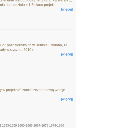
Zalecenie Metodologiczne IZ nr. 2 /PB wersja 2,
nta do rozdziału 4.1 Zmiana projektu.
[więcej]
27 października br. w Berlinie ustalono, że
rty w styczniu 2010 r.
[więcej]
any w projekcie” zamieszczono nową wersję
[więcej]
2
1653-1659
1660-1666
1667-1673
1674-1680