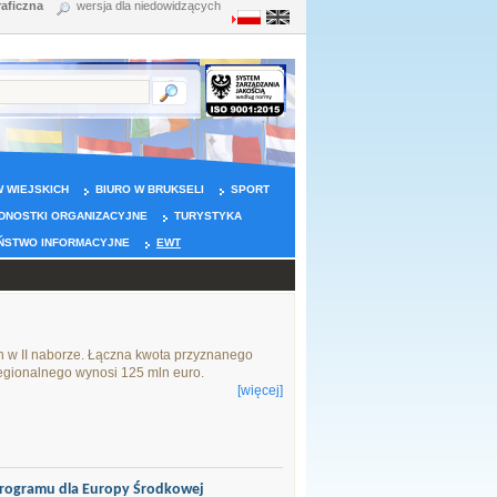
raficzna
wersja dla niedowidzących
 WIEJSKICH
BIURO W BRUKSELI
SPORT
DNOSTKI ORGANIZACYJNE
TURYSTYKA
ŃSTWO INFORMACYJNE
EWT
h w II naborze. Łączna kwota przyznanego
gionalnego wynosi 125 mln euro.
[więcej]
Programu dla Europy Środkowej