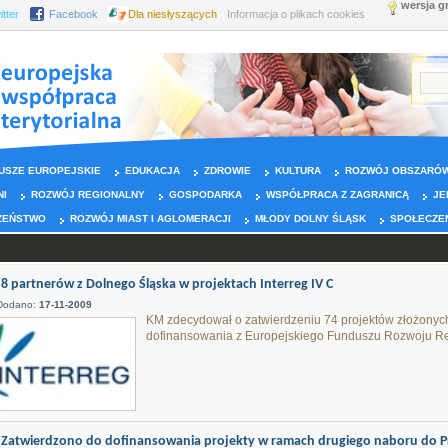
wersja g
itter
Facebook
Dla niesłyszących
Informacja o plikach cookies
USZE EUROPEJSKIE
EDUKACJA
ZDROWIE
KULTURA
ROZWÓJ OBSZARÓW
NI
ROZWÓJ REGIONALNY
GOSPODARKA
WSPÓŁPRACA Z ZAGRANICĄ
JE
ZEŃSTWO
ROZWÓJ MIAST I AGLOMERACJI
MŁODY DOLNY ŚLĄSK
SPOŁECZE
8 partnerów z Dolnego Śląska w projektach Interreg IV C
Dodano:
17-11-2009
KM zdecydował o zatwierdzeniu 74 projektów złożonyc
dofinansowania z Europejskiego Funduszu Rozwoju Re
Zatwierdzono do dofinansowania projekty w ramach drugiego naboru do 