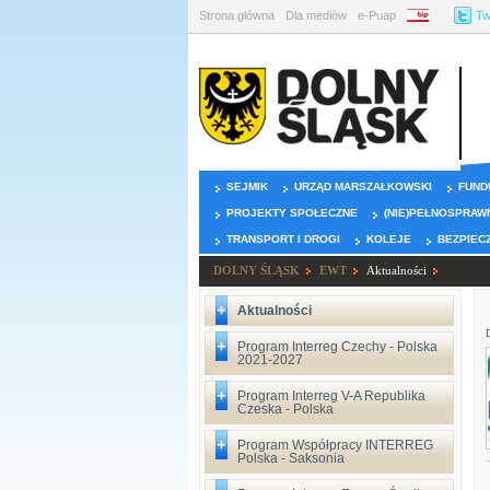
Strona główna
Dla mediów
e-Puap
BIP
Tw
SEJMIK
URZĄD MARSZAŁKOWSKI
FUND
PROJEKTY SPOŁECZNE
(NIE)PEŁNOSPRAW
TRANSPORT I DROGI
KOLEJE
BEZPIEC
DOLNY ŚLĄSK
EWT
Aktualności
Aktualności
Program Interreg Czechy - Polska
2021-2027
Program Interreg V-A Republika
Czeska - Polska
Program Współpracy INTERREG
Polska - Saksonia