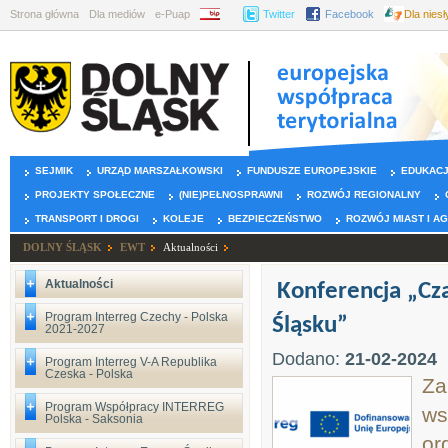
Strona główna
Dla mediów
e-Puap
BIP
Twitter
Facebook
Dla nies
SEJMIK
URZĄD MARSZAŁKOWSKI
FUNDUSZE EUROPEJSKIE
EDUKAC
PROJEKTY SPOŁECZNE
(NIE)PEŁNOSPRAWNI
ROZWÓJ REGIONALNY
TRANSPORT I DROGI
KOLEJE
BEZPIECZEŃSTWO
ROZWÓJ MIAST I A
DOLNY ŚLĄSK
EWT
Aktualności
Aktualności
Konferencja „Cz
Program Interreg Czechy - Polska
Śląsku”
2021-2027
Dodano:
21-02-2024
Program Interreg V-A Republika
Czeska - Polska
Za
Program Współpracy INTERREG
ws
Polska - Saksonia
or