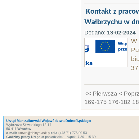
Kontakt z prac
Wałbrzychu w dni
Dodano:
13-02-2024
W 
Pu
bi
37
<< Pierwsza
< Popr
169-175
176-182
18
Urząd Marszałkowski Województwa Dolnośląskiego
Wybrzeże Słowackiego 12-14
50-411
Wrocław
e-mail:
umwd@dolnyslask.pl
tel.:
(+48 71) 776 90 53
Godziny pracy Urzędu:
poniedziałek - piątek: 7.30 - 15.30