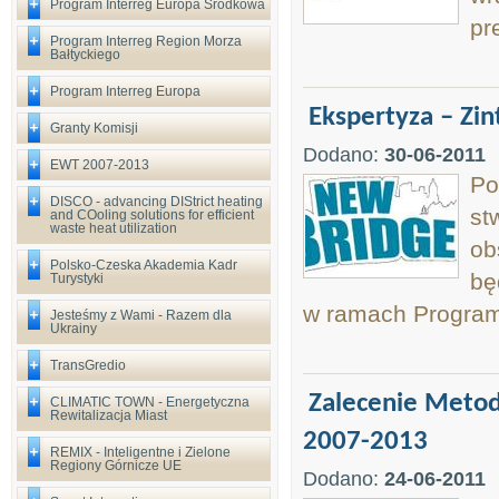
Program Interreg Europa Środkowa
pr
Program Interreg Region Morza
Bałtyckiego
Program Interreg Europa
Ekspertyza – Zi
Granty Komisji
Dodano:
30-06-2011
EWT 2007-2013
Po
DISCO - advancing DIStrict heating
st
and COoling solutions for efficient
waste heat utilization
ob
Polsko-Czeska Akademia Kadr
bę
Turystyki
w ramach Program
Jesteśmy z Wami - Razem dla
Ukrainy
TransGredio
Zalecenie Metod
CLIMATIC TOWN - Energetyczna
Rewitalizacja Miast
2007-2013
REMIX - Inteligentne i Zielone
Regiony Górnicze UE
Dodano:
24-06-2011