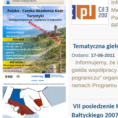
Smart Integration
In
Me
Po
RP
Tematyczna gieł
Dodano:
17-06-2011
Informujemy, że 
giełda współpracy
pograniczu" organ
ramach Programu 
VII posiedzenie
Bałtyckiego 200