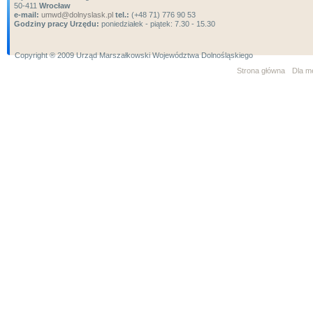
50-411
Wrocław
e-mail:
umwd@dolnyslask.pl
tel.:
(+48 71) 776 90 53
Godziny pracy Urzędu:
poniedziałek - piątek: 7.30 - 15.30
Copyright ® 2009 Urząd Marszałkowski Województwa Dolnośląskiego
Strona główna
Dla m