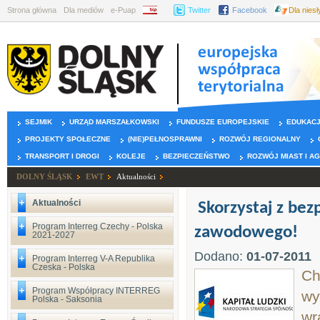
Strona główna
Dla mediów
e-Puap
BIP
Twitter
Facebook
Dla nies
SEJMIK
URZĄD MARSZAŁKOWSKI
FUNDUSZE EUROPEJSKIE
EDUKAC
PROJEKTY SPOŁECZNE
(NIE)PEŁNOSPRAWNI
ROZWÓJ REGIONALNY
TRANSPORT I DROGI
KOLEJE
BEZPIECZEŃSTWO
ROZWÓJ MIAST I A
DOLNY ŚLĄSK
EWT
Aktualności
Aktualności
Skorzystaj z bez
Program Interreg Czechy - Polska
zawodowego!
2021-2027
Dodano:
01-07-2011
Program Interreg V-A Republika
Czeska - Polska
Ch
Program Współpracy INTERREG
wy
Polska - Saksonia
wr