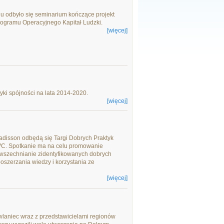
u odbyło się seminarium kończące projekt
ogramu Operacyjnego Kapitał Ludzki.
[więcej]
tyki spójności na lata 2014-2020.
[więcej]
Radisson odbędą się Targi Dobrych Praktyk
C. Spotkanie ma na celu promowanie
owszechnianie zidentyfikowanych dobrych
oszerzania wiedzy i korzystania ze
[więcej]
wlaniec wraz z przedstawicielami regionów