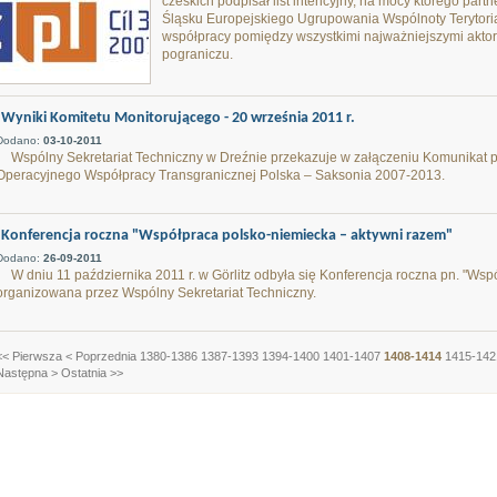
czeskich podpisał list intencyjny, na mocy którego part
Śląsku Europejskiego Ugrupowania Wspólnoty Terytori
współpracy pomiędzy wszystkimi najważniejszymi aktor
pograniczu.
Wyniki Komitetu Monitorującego - 20 września 2011 r.
Dodano:
03-10-2011
Wspólny Sekretariat Techniczny w Dreźnie przekazuje w załączeniu Komunikat
Operacyjnego Współpracy Transgranicznej Polska – Saksonia 2007-2013.
Konferencja roczna "Współpraca polsko-niemiecka – aktywni razem"
Dodano:
26-09-2011
W dniu 11 października 2011 r. w Görlitz odbyła się Konferencja roczna pn. "Ws
organizowana przez Wspólny Sekretariat Techniczny.
<< Pierwsza
< Poprzednia
1380-1386
1387-1393
1394-1400
1401-1407
1408-1414
1415-142
Następna >
Ostatnia >>