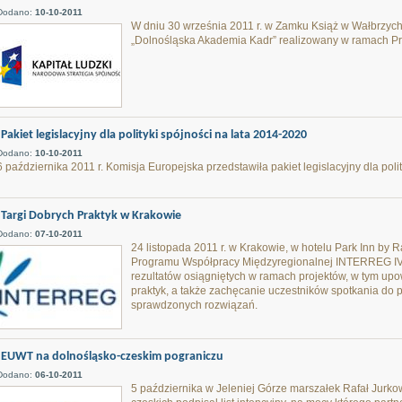
Dodano:
10-10-2011
W dniu 30 września 2011 r. w Zamku Książ w Wałbrzych
„Dolnośląska Akademia Kadr” realizowany w ramach Pr
Pakiet legislacyjny dla polityki spójności na lata 2014-2020
Dodano:
10-10-2011
6 października 2011 r. Komisja Europejska przedstawiła pakiet legislacyjny dla poli
Targi Dobrych Praktyk w Krakowie
Dodano:
07-10-2011
24 listopada 2011 r. w Krakowie, w hotelu Park Inn by 
Programu Współpracy Międzyregionalnej INTERREG IV
rezultatów osiągniętych w ramach projektów, w tym up
praktyk, a także zachęcanie uczestników spotkania do p
sprawdzonych rozwiązań.
EUWT na dolnośląsko-czeskim pograniczu
Dodano:
06-10-2011
5 października w Jeleniej Górze marszałek Rafał Jurko