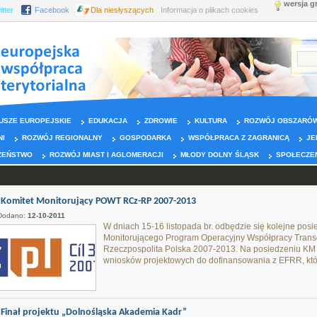
wersja g
itter
Facebook
Dla niesłyszących
Informacja o plikach cookies
USZE EUROPEJSKIE
EDUKACJA
ZDROWIE
KULTURA
ROZWÓJ OBSZARÓW
NI
ROZWÓJ REGIONALNY
GOSPODARKA
WSPÓŁPRACA Z ZAGRANICĄ
JE
ZEŃSTWO
ROZWÓJ MIAST I AGLOMERACJI
MŁODY DOLNY ŚLĄSK
SPOŁECZE
Komitet Monitorujący POWT RCz-RP 2007-2013
Dodano:
12-10-2011
W dniach 15-16 listopada br. odbędzie się kolejne po
Monitorującego Program Operacyjny Współpracy Trans
Rzeczpospolita Polska 2007-2013. Na posiedzeniu KM 
wniosków projektowych do dofinansowania z EFRR, któr
Finał projektu „Dolnośląska Akademia Kadr”