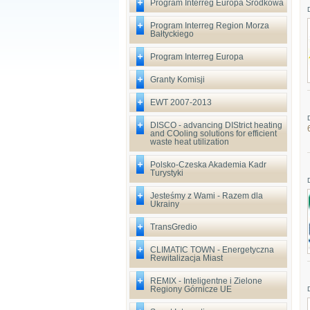
Program Interreg Europa Środkowa
Program Interreg Region Morza
Bałtyckiego
Program Interreg Europa
Granty Komisji
EWT 2007-2013
DISCO - advancing DIStrict heating
and COoling solutions for efficient
waste heat utilization
Polsko-Czeska Akademia Kadr
Turystyki
Jesteśmy z Wami - Razem dla
Ukrainy
TransGredio
CLIMATIC TOWN - Energetyczna
Rewitalizacja Miast
REMIX - Inteligentne i Zielone
Regiony Górnicze UE