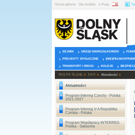
Strona główna
Dla mediów
e-Puap
BIP
Tw
SEJMIK
URZĄD MARSZAŁKOWSKI
FUND
PROJEKTY SPOŁECZNE
(NIE)PEŁNOSPRAW
TRANSPORT I DROGI
KOLEJE
BEZPIEC
DOLNY ŚLĄSK
EWT
Aktualności
Aktualności
Program Interreg Czechy - Polska
2021-2027
Program Interreg V-A Republika
Czeska - Polska
Program Współpracy INTERREG
Polska - Saksonia