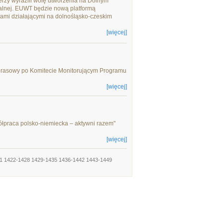
nerzy wyrazili wolę utworzenia na Dolnym
alnej. EUWT będzie nową platformą
ami działającymi na dolnośląsko-czeskim
[więcej]
 prasowy po Komitecie Monitorującym Programu
[więcej]
półpraca polsko-niemiecka – aktywni razem"
[więcej]
1
1422-1428
1429-1435
1436-1442
1443-1449