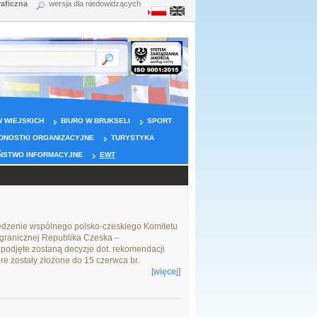
raficzna
wersja dla niedowidzących
 WIEJSKICH
BIURO W BRUKSELI
SPORT
DNOSTKI ORGANIZACYJNE
TURYSTYKA
ŃSTWO INFORMACYJNE
EWT
siedzenie wspólnego polsko-czeskiego Komitetu
granicznej Republika Czeska –
podjęte zostaną decyzje dot. rekomendacji
e zostały złożone do 15 czerwca br.
[więcej]