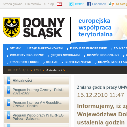
Strona główna
Dla mediów
e-Puap
BIP
Twitter
Facebook
Dla nies
SEJMIK
URZĄD MARSZAŁKOWSKI
FUNDUSZE EUROPEJSKIE
EDUKAC
PROJEKTY SPOŁECZNE
(NIE)PEŁNOSPRAWNI
ROZWÓJ REGIONALNY
TRANSPORT I DROGI
KOLEJE
BEZPIECZEŃSTWO
ROZWÓJ MIAST I A
DOLNY ŚLĄSK
EWT
Aktualności
Aktualności
Zmiana godzin pracy UMWD
Program Interreg Czechy - Polska
2021-2027
15.12.2010 11:47
Program Interreg V-A Republika
Informujemy, iż 
Czeska - Polska
Województwa Doln
Program Współpracy INTERREG
Polska - Saksonia
ustalenia godzi