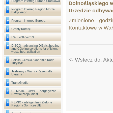
Program Interreg Europa Środkowa
Dolnośląskiego w
Program Interreg Region Morza
Urzędzie odbywać
Bałtyckiego
Zmienione godz
Program Interreg Europa
Kontaktowe w Wałb
Granty Komisji
EWT 2007-2013
DISCO - advancing DIStrict heating
and COoling solutions for efficient
waste heat utilization
<- Wstecz do: Akt
Polsko-Czeska Akademia Kadr
Turystyki
Jesteśmy z Wami - Razem dla
Ukrainy
TransGredio
CLIMATIC TOWN - Energetyczna
Rewitalizacja Miast
REMIX - Inteligentne i Zielone
Regiony Górnicze UE