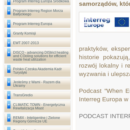
Program Interreg Europa Środkowa
samorządów, któr
Program Interreg Region Morza
Bałtyckiego
Program Interreg Europa
Granty Komisji
EWT 2007-2013
praktyków, eksper
DISCO - advancing DIStrict heating
historie pokazuj
and COoling solutions for efficient
waste heat utilization
rozwój lokalny i 
Polsko-Czeska Akademia Kadr
Turystyki
wyzwania i ulepsza
Jesteśmy z Wami - Razem dla
Ukrainy
Podcast "When Eu
TransGredio
Interreg Europa w
CLIMATIC TOWN - Energetyczna
Rewitalizacja Miast
PODCAST INTER
REMIX - Inteligentne i Zielone
Regiony Górnicze UE