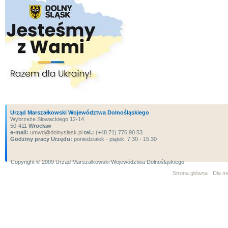
Urząd Marszałkowski Województwa Dolnośląskiego
Wybrzeże Słowackiego 12-14
50-411
Wrocław
e-mail:
umwd@dolnyslask.pl
tel.:
(+48 71) 776 90 53
Godziny pracy Urzędu:
poniedziałek - piątek: 7.30 - 15.30
Copyright ® 2009 Urząd Marszałkowski Województwa Dolnośląskiego
Strona główna
Dla m