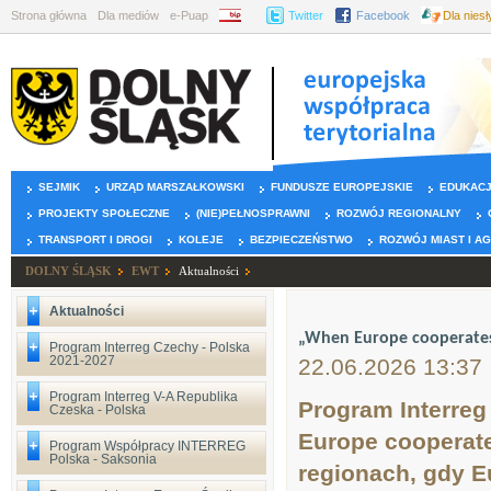
Strona główna
Dla mediów
e-Puap
BIP
Twitter
Facebook
Dla nies
SEJMIK
URZĄD MARSZAŁKOWSKI
FUNDUSZE EUROPEJSKIE
EDUKAC
PROJEKTY SPOŁECZNE
(NIE)PEŁNOSPRAWNI
ROZWÓJ REGIONALNY
TRANSPORT I DROGI
KOLEJE
BEZPIECZEŃSTWO
ROZWÓJ MIAST I A
DOLNY ŚLĄSK
EWT
Aktualności
Aktualności
„When Europe cooperates
Program Interreg Czechy - Polska
2021-2027
22.06.2026 13:37
Program Interreg V-A Republika
Program Interre
Czeska - Polska
Europe cooperate
Program Współpracy INTERREG
Polska - Saksonia
regionach, gdy E