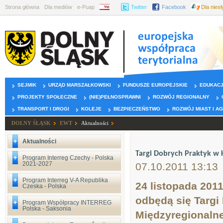
Strona główna
Dla mediów
e-Puap
BIP
Twitter
Facebook
Dla nies
SEJMIK
URZĄD MARSZAŁKOWSKI
FUNDUSZE EUROPEJSKIE
EDUKAC
PROJEKTY SPOŁECZNE
(NIE)PEŁNOSPRAWNI
ROZWÓJ REGIONALNY
TRANSPORT I DROGI
KOLEJE
BEZPIECZEŃSTWO
ROZWÓJ MIAST I A
DOLNY ŚLĄSK
EWT
Aktualności
Aktualności
Targi Dobrych Praktyk w
Program Interreg Czechy - Polska
2021-2027
07.10.2011 13:13
Program Interreg V-A Republika
24 listopada 2011
Czeska - Polska
odbędą się Targ
Program Współpracy INTERREG
Polska - Saksonia
Międzyregionaln