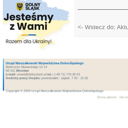
<- Wstecz do: Akt
Urząd Marszałkowski Województwa Dolnośląskiego
Wybrzeże Słowackiego 12-14
50-411
Wrocław
e-mail:
umwd@dolnyslask.pl
tel.:
(+48 71) 776 90 53
Godziny pracy Urzędu:
poniedziałek - piątek: 7.30 - 15.30
Copyright ® 2009 Urząd Marszałkowski Województwa Dolnośląskiego
Strona główna
Dla m