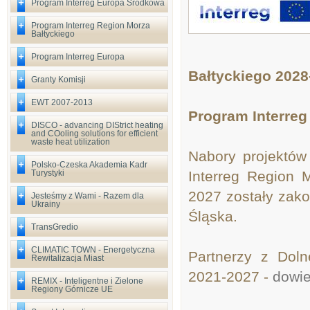
Program Interreg Europa Środkowa
Program Interreg Region Morza
Bałtyckiego
Program Interreg Europa
Bałtyckiego 2028
Granty Komisji
EWT 2007-2013
Program Interreg
DISCO - advancing DIStrict heating
and COoling solutions for efficient
waste heat utilization
Nabory projektów
Polsko-Czeska Akademia Kadr
Turystyki
Interreg Region 
2027 zostały zako
Jesteśmy z Wami - Razem dla
Ukrainy
Śląska.
TransGredio
CLIMATIC TOWN - Energetyczna
Partnerzy z Dol
Rewitalizacja Miast
2021-2027 -
dowie
REMIX - Inteligentne i Zielone
Regiony Górnicze UE