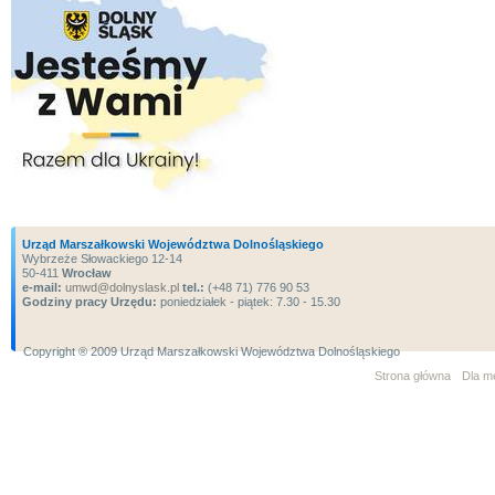
Urząd Marszałkowski Województwa Dolnośląskiego
Wybrzeże Słowackiego 12-14
50-411
Wrocław
e-mail:
umwd@dolnyslask.pl
tel.:
(+48 71) 776 90 53
Godziny pracy Urzędu:
poniedziałek - piątek: 7.30 - 15.30
Copyright ® 2009 Urząd Marszałkowski Województwa Dolnośląskiego
Strona główna
Dla m