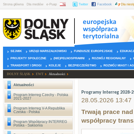
Strona główna
Dla mediów
e-Puap
BIP
Twitter
Facebook
Dla nies
SEJMIK
URZĄD MARSZAŁKOWSKI
FUNDUSZE EUROPEJSKIE
EDUKAC
PROJEKTY SPOŁECZNE
(NIE)PEŁNOSPRAWNI
ROZWÓJ REGIONALNY
TRANSPORT I DROGI
KOLEJE
BEZPIECZEŃSTWO
ROZWÓJ MIAST I A
DOLNY ŚLĄSK
EWT
Aktualności
Aktualności
Programy Interreg 2028-
Program Interreg Czechy - Polska
2021-2027
28.05.2026 13:47
Program Interreg V-A Republika
Trwają prace na
Czeska - Polska
współpracy trans
Program Współpracy INTERREG
Polska - Saksonia