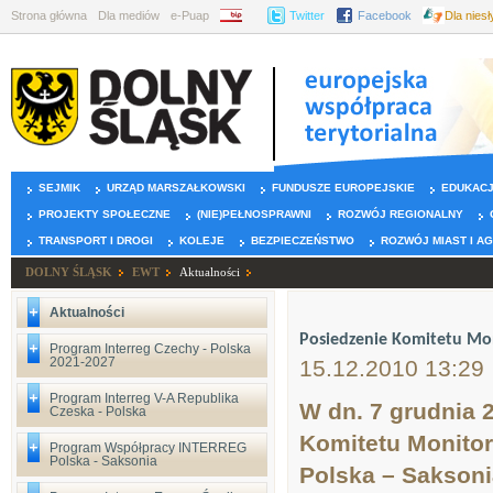
Strona główna
Dla mediów
e-Puap
BIP
Twitter
Facebook
Dla nies
SEJMIK
URZĄD MARSZAŁKOWSKI
FUNDUSZE EUROPEJSKIE
EDUKAC
PROJEKTY SPOŁECZNE
(NIE)PEŁNOSPRAWNI
ROZWÓJ REGIONALNY
TRANSPORT I DROGI
KOLEJE
BEZPIECZEŃSTWO
ROZWÓJ MIAST I A
DOLNY ŚLĄSK
EWT
Aktualności
Aktualności
Posiedzenie Komitetu Mo
Program Interreg Czechy - Polska
2021-2027
15.12.2010 13:29
Program Interreg V-A Republika
W dn. 7 grudnia 
Czeska - Polska
Komitetu Monito
Program Współpracy INTERREG
Polska - Saksonia
Polska – Saksoni