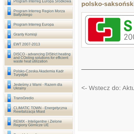
Program Interreg Europa Środkowa
polsko-saksoński
Program Interreg Region Morza
Bałtyckiego
Program Interreg Europa
Granty Komisji
EWT 2007-2013
DISCO - advancing DIStrict heating
and COoling solutions for efficient
waste heat utilization
Polsko-Czeska Akademia Kadr
Turystyki
Jesteśmy z Wami - Razem dla
<- Wstecz do: Akt
Ukrainy
TransGredio
CLIMATIC TOWN - Energetyczna
Rewitalizacja Miast
REMIX - Inteligentne i Zielone
Regiony Górnicze UE