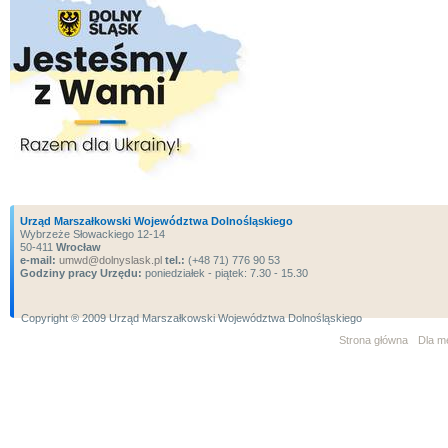
Urząd Marszałkowski Województwa Dolnośląskiego
Wybrzeże Słowackiego 12-14
50-411
Wrocław
e-mail:
umwd@dolnyslask.pl
tel.:
(+48 71) 776 90 53
Godziny pracy Urzędu:
poniedziałek - piątek: 7.30 - 15.30
Copyright ® 2009 Urząd Marszałkowski Województwa Dolnośląskiego
Strona główna
Dla m