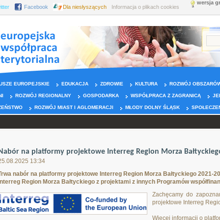
wersja g
itter
Facebook
Dla niesłyszących
Informacja o plikach cookies
USZE EUROPEJSKIE
EDUKACJA
ZDROWIE
KULTURA
ROZWÓJ OBSZARÓW
NI
ROZWÓJ REGIONALNY
GOSPODARKA
WSPÓŁPRACA Z ZAGRANICĄ
JE
ZEŃSTWO
ROZWÓJ MIAST I AGLOMERACJI
MŁODY DOLNY ŚLĄSK
SPOŁECZE
Nabór na platformy projektowe Interreg Region Morza Bałtyckieg
25.08.2025 13:34
Trwa nabór na platformy projektowe Interreg Region Morza Bałtyckiego 2021-20
Interreg Region Morza Bałtyckiego z projektami z innych Programów współfina
Zachęcamy do zapoznani
projektowe Interreg Reg
Więcej informacji o plat