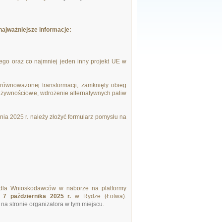
najważniejsze informacje:
iego oraz co najmniej jeden inny projekt UE w
 zrównoważonej transformacji, zamknięty obieg
 żywnościowe, wdrożenie alternatywnych paliw
nia 2025 r. należy złożyć formularz pomysłu na
ty dla Wnioskodawców w naborze na platformy
ę
7 października 2025 r.
w Rydze (Łotwa).
ą
na stronie organizatora w tym miejscu
.