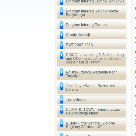
Program Interreg Europa Środkowa
Program Interreg Region Morza
Bałtyckiego
Program Interreg Europa
Granty Komisji
EWT 2007-2013
DISCO - advancing DIStrict heating
and COoling solutions for efficient
waste heat utilization
Polsko-Czeska Akademia Kadr
Turystyki
Jesteśmy z Wami - Razem dla
Ukrainy
TransGredio
CLIMATIC TOWN - Energetyczna
Rewitalizacja Miast
REMIX - Inteligentne i Zielone
Regiony Górnicze UE