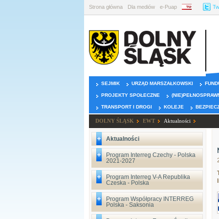
Strona główna
Dla mediów
e-Puap
BIP
Tw
SEJMIK
URZĄD MARSZAŁKOWSKI
FUND
PROJEKTY SPOŁECZNE
(NIE)PEŁNOSPRAW
TRANSPORT I DROGI
KOLEJE
BEZPIEC
DOLNY ŚLĄSK
EWT
Aktualności
Aktualności
Program Interreg Czechy - Polska
2021-2027
Program Interreg V-A Republika
Czeska - Polska
Program Współpracy INTERREG
Polska - Saksonia