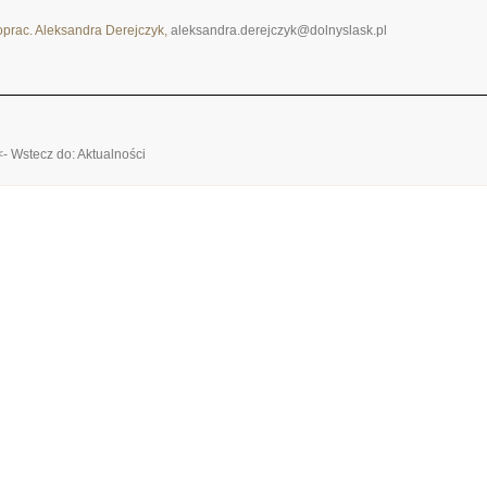
oprac. Aleksandra Derejczyk,
aleksandra.derejczyk@dolnyslask.pl
<- Wstecz do: Aktualności