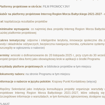
Platformy projektowe w skrócie:
FILM PROMOCYJNY
Nabór na platformy projektowe Interreg Region Morza Bałtyckiego 2021-2027 - 
cel
: kapitalizacja rezultatów projektów
minimalne wymagania
: co najmniej dwa projekty Interreg Region Morza Bałtyck
każdej platformie projektowej
zakres tematyczny
: odporne i inteligentne terytoria, innowacje społeczne dla
wody i składników odżywczych, bezpieczna nawigacja morska, cyrkularne systemy
(szczegóły
w ogłoszeniu o naborze
)
terminy
: wnioski o dofinansowanie do 20 listopada 2025 r., przy czym do 30 wrześ
projekt (project idea form) jako obowiązkowy krok w aplikacji o środki Programu
przykłady platform projektowych
:
w bibliotece projektów w tym miejscu
dokumenty naboru
:
na stronie Programu w tym miejscu
informacje o naborze w języku polskim
: Krajowy Punkt Kontaktowy (
więcej
)
Wspólny Sekretariat jako instytucja konsultująca projekty organizuje warszta
projektowe Interreg Region Morza Bałtyckiego 2021-2027, które odbędą si
Szczegółowe informacje o warsztatach, w tym formularz zgłoszeniowy, dostępne s
PLAKAT