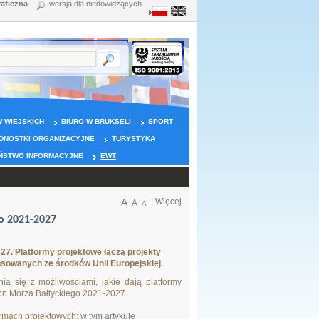
raficzna
wersja dla niedowidzących
 WIEJSKICH
BIURO W BRUKSELI
SPORT
DNOSTKI ORGANIZACYJNE
TURYSTYKA
ŃSTWO INFORMACYJNE
EWT
A
|
Więcej
A
A
o 2021-2027
27. Platformy projektowe łączą projekty
nsowanych ze środków Unii Europejskiej.
a się z możliwościami, jakie dają platformy
ion Morza Bałtyckiego 2021-2027.
formach projektowych:
w tym artykule