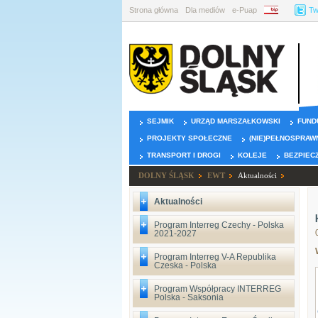
Strona główna
Dla mediów
e-Puap
BIP
Tw
SEJMIK
URZĄD MARSZAŁKOWSKI
FUND
PROJEKTY SPOŁECZNE
(NIE)PEŁNOSPRAW
TRANSPORT I DROGI
KOLEJE
BEZPIEC
DOLNY ŚLĄSK
EWT
Aktualności
Aktualności
Program Interreg Czechy - Polska
2021-2027
Program Interreg V-A Republika
Czeska - Polska
Program Współpracy INTERREG
Polska - Saksonia