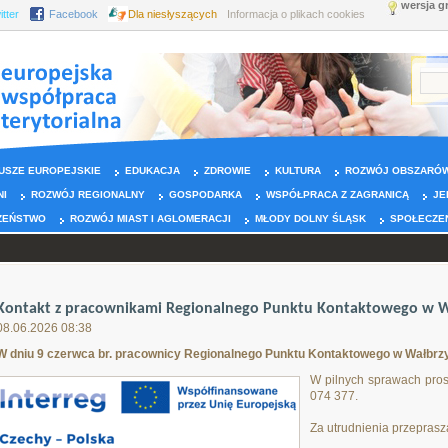
wersja g
itter
Facebook
Dla niesłyszących
Informacja o plikach cookies
USZE EUROPEJSKIE
EDUKACJA
ZDROWIE
KULTURA
ROZWÓJ OBSZARÓW
NI
ROZWÓJ REGIONALNY
GOSPODARKA
WSPÓŁPRACA Z ZAGRANICĄ
JE
ZEŃSTWO
ROZWÓJ MIAST I AGLOMERACJI
MŁODY DOLNY ŚLĄSK
SPOŁECZE
Kontakt z pracownikami Regionalnego Punktu Kontaktowego w Wa
08.06.2026 08:38
W dniu 9 czerwca br. pracownicy Regionalnego Punktu Kontaktowego w Wałbrzy
W pilnych sprawach pros
074 377.
Za utrudnienia przeprasz