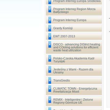
Program Interreg Europa Środkowa
Program Interreg Region Morza
Bałtyckiego
Program Interreg Europa
Granty Komisji
EWT 2007-2013
DISCO - advancing DIStrict heating
and COoling solutions for efficient
waste heat utilization
Polsko-Czeska Akademia Kadr
Turystyki
Jesteśmy z Wami - Razem dla
Ukrainy
TransGredio
CLIMATIC TOWN - Energetyczna
Rewitalizacja Miast
REMIX - Inteligentne i Zielone
Regiony Górnicze UE