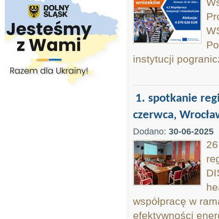
Ws
Pr
WS
Po
instytucji pograni
1. spotkanie reg
czerwca, Wrocła
Dodano:
30-06-2025
26
re
DI
he
współpracę w rama
efektywności ener