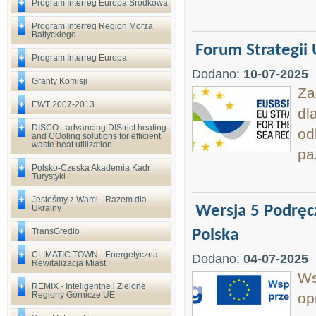
Program Interreg Europa Środkowa
Program Interreg Region Morza
Bałtyckiego
Forum Strategii
Program Interreg Europa
Dodano:
10-07-2025
Granty Komisji
Za
EWT 2007-2013
dl
DISCO - advancing DIStrict heating
od
and COoling solutions for efficient
waste heat utilization
pa
Polsko-Czeska Akademia Kadr
Turystyki
Jesteśmy z Wami - Razem dla
Wersja 5 Podręc
Ukrainy
TransGredio
Polska
CLIMATIC TOWN - Energetyczna
Dodano:
04-07-2025
Rewitalizacja Miast
Ws
REMIX - Inteligentne i Zielone
Regiony Górnicze UE
op