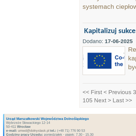
systemach ciepłow
Kapitalizuj sukc
Dodano:
17-06-2025
Re
ka
by
<< First
< Previous
3
105
Next >
Last >>
Urząd Marszałkowski Województwa Dolnośląskiego
Wybrzeże Słowackiego 12-14
50-411
Wrocław
e-mail:
umwd@dolnyslask.pl
tel.:
(+48 71) 776 90 53
Godziny pracy Urzędu:
poniedziałek - piątek: 7.30 - 15.30