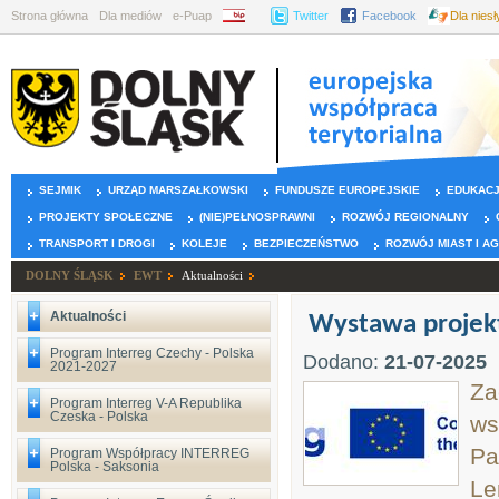
Strona główna
Dla mediów
e-Puap
BIP
Twitter
Facebook
Dla nies
SEJMIK
URZĄD MARSZAŁKOWSKI
FUNDUSZE EUROPEJSKIE
EDUKAC
PROJEKTY SPOŁECZNE
(NIE)PEŁNOSPRAWNI
ROZWÓJ REGIONALNY
TRANSPORT I DROGI
KOLEJE
BEZPIECZEŃSTWO
ROZWÓJ MIAST I A
DOLNY ŚLĄSK
EWT
Aktualności
Aktualności
Wystawa projek
Program Interreg Czechy - Polska
Dodano:
21-07-2025
2021-2027
Za
Program Interreg V-A Republika
Czeska - Polska
ws
Pa
Program Współpracy INTERREG
Polska - Saksonia
Le