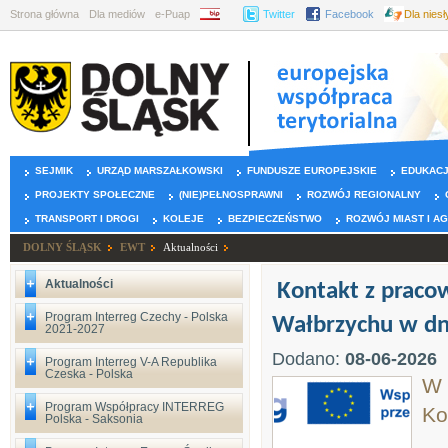
Strona główna
Dla mediów
e-Puap
BIP
Twitter
Facebook
Dla nies
SEJMIK
URZĄD MARSZAŁKOWSKI
FUNDUSZE EUROPEJSKIE
EDUKAC
PROJEKTY SPOŁECZNE
(NIE)PEŁNOSPRAWNI
ROZWÓJ REGIONALNY
TRANSPORT I DROGI
KOLEJE
BEZPIECZEŃSTWO
ROZWÓJ MIAST I A
DOLNY ŚLĄSK
EWT
Aktualności
Aktualności
Kontakt z prac
Program Interreg Czechy - Polska
Wałbrzychu w dni
2021-2027
Dodano:
08-06-2026
Program Interreg V-A Republika
Czeska - Polska
W 
Program Współpracy INTERREG
Ko
Polska - Saksonia