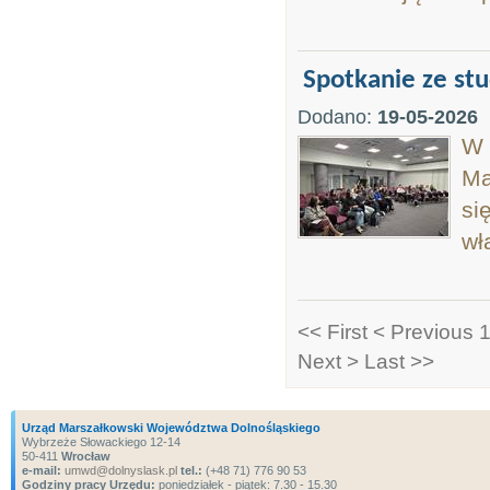
Spotkanie ze st
Dodano:
19-05-2026
W 
Ma
si
wł
<< First
< Previous
1
Next >
Last >>
Urząd Marszałkowski Województwa Dolnośląskiego
Wybrzeże Słowackiego 12-14
50-411
Wrocław
e-mail:
umwd@dolnyslask.pl
tel.:
(+48 71) 776 90 53
Godziny pracy Urzędu:
poniedziałek - piątek: 7.30 - 15.30