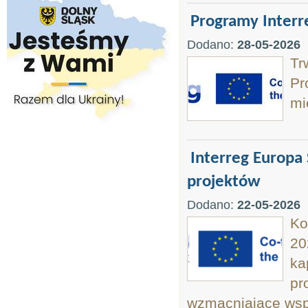
Programy Inter
Dodano:
28-05-2026
Tr
Pr
mi
Interreg Europa
projektów
Dodano:
22-05-2026
Ko
20
ka
pr
wzmacniające wsp