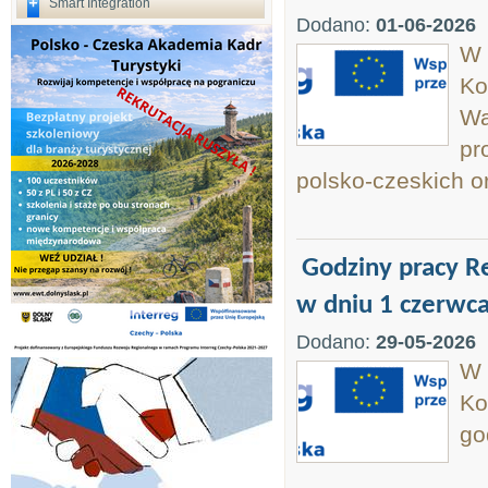
Smart Integration
Dodano:
01-06-2026
W 
Ko
Wa
pr
polsko-czeskich o
Godziny pracy 
w dniu 1 czerwca
Dodano:
29-05-2026
W 
Ko
go