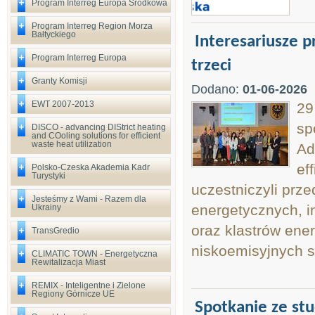
Program Interreg Europa Środkowa
Program Interreg Region Morza
Bałtyckiego
Interesariusze p
Program Interreg Europa
trzeci
Granty Komisji
Dodano:
01-06-2026
EWT 2007-2013
29
sp
DISCO - advancing DIStrict heating
and COoling solutions for efficient
waste heat utilization
Ad
ef
Polsko-Czeska Akademia Kadr
Turystyki
uczestniczyli prz
Jesteśmy z Wami - Razem dla
energetycznych, i
Ukrainy
oraz klastrów ene
TransGredio
niskoemisyjnych 
CLIMATIC TOWN - Energetyczna
Rewitalizacja Miast
REMIX - Inteligentne i Zielone
Regiony Górnicze UE
Spotkanie ze st