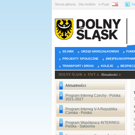
Strona główna
Dla mediów
e-Puap
BIP
Tw
SEJMIK
URZĄD MARSZAŁKOWSKI
FUND
PROJEKTY SPOŁECZNE
(NIE)PEŁNOSPRAW
TRANSPORT I DROGI
KOLEJE
BEZPIEC
DOLNY ŚLĄSK
EWT
Aktualności
Aktualności
Program Interreg Czechy - Polska
2021-2027
Program Interreg V-A Republika
Czeska - Polska
Program Współpracy INTERREG
Polska - Saksonia