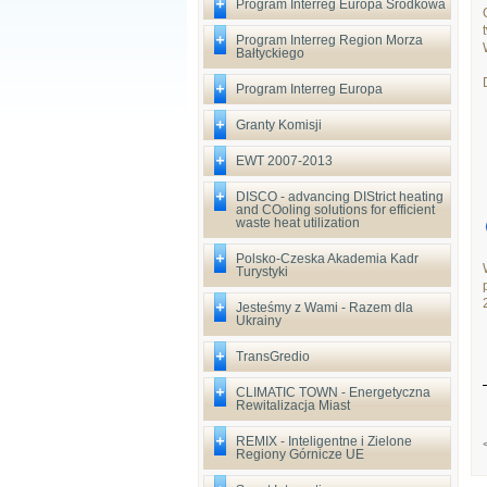
Program Interreg Europa Środkowa
Program Interreg Region Morza
Bałtyckiego
Program Interreg Europa
Granty Komisji
EWT 2007-2013
DISCO - advancing DIStrict heating
and COoling solutions for efficient
waste heat utilization
Polsko-Czeska Akademia Kadr
Turystyki
Jesteśmy z Wami - Razem dla
Ukrainy
TransGredio
CLIMATIC TOWN - Energetyczna
Rewitalizacja Miast
REMIX - Inteligentne i Zielone
Regiony Górnicze UE