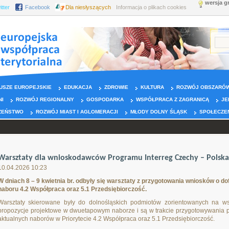
wersja g
itter
Facebook
Dla niesłyszących
Informacja o plikach cookies
USZE EUROPEJSKIE
EDUKACJA
ZDROWIE
KULTURA
ROZWÓJ OBSZARÓW
NI
ROZWÓJ REGIONALNY
GOSPODARKA
WSPÓŁPRACA Z ZAGRANICĄ
JE
ZEŃSTWO
ROZWÓJ MIAST I AGLOMERACJI
MŁODY DOLNY ŚLĄSK
SPOŁECZE
Warsztaty dla wnioskodawców Programu Interreg Czechy – Polska
10.04.2026 10:23
W dniach 8 – 9 kwietnia br. odbyły się warsztaty z przygotowania wniosków o 
naboru 4.2 Współpraca oraz 5.1 Przedsiębiorczość.
Warsztaty skierowane były do dolnośląskich podmiotów zorientowanych na wsp
propozycje projektowe w dwuetapowym naborze i są w trakcie przygotowywania
aktualnych naborów w Priorytecie 4.2 Współpraca oraz 5.1 Przedsiębiorczość.