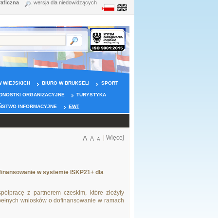
raficzna
wersja dla niedowidzących
 WIEJSKICH
BIURO W BRUKSELI
SPORT
DNOSTKI ORGANIZACYJNE
TURYSTYKA
ŃSTWO INFORMACYJNE
EWT
A
|
Więcej
A
A
dofinansowanie w systemie ISKP21+ dla
ółpracę z partnerem czeskim, które złożyły
 pełnych wniosków o dofinansowanie w ramach