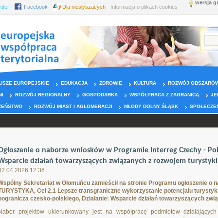
wersja g
itter
Facebook
Dla niesłyszących
Informacja o plikach cookies
USZE EUROPEJSKIE
EDUKACJA
ZDROWIE
KULTURA
ROZWÓJ OBSZARÓW
NI
ROZWÓJ REGIONALNY
GOSPODARKA
WSPÓŁPRACA Z ZAGRANICĄ
JE
ZEŃSTWO
ROZWÓJ MIAST I AGLOMERACJI
MŁODY DOLNY ŚLĄSK
SPOŁECZE
Ogłoszenie o naborze wniosków w Programie Interreg Czechy - Po
Wsparcie działań towarzyszących związanych z rozwojem turystyki 
02.04.2026 12:36
Wspólny Sekretariat w Ołomuńcu zamieścił na stronie Programu ogłoszenie o n
TURYSTYKA, Cel 2.1 Lepsze transgraniczne wykorzystanie potencjału turystyk
pogranicza czesko-polskiego, Działanie: Wsparcie działań towarzyszących zwią
Nabór projektów ukierunkowany jest na współpracę podmiotów działających 