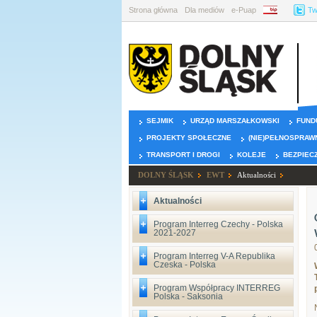
Strona główna
Dla mediów
e-Puap
BIP
Tw
SEJMIK
URZĄD MARSZAŁKOWSKI
FUND
PROJEKTY SPOŁECZNE
(NIE)PEŁNOSPRAW
TRANSPORT I DROGI
KOLEJE
BEZPIEC
DOLNY ŚLĄSK
EWT
Aktualności
Aktualności
Program Interreg Czechy - Polska
2021-2027
Program Interreg V-A Republika
Czeska - Polska
Program Współpracy INTERREG
Polska - Saksonia