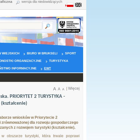
raficzna
wersja dla niedowidzących
 WIEJSKICH
BIURO W BRUKSELI
SPORT
DNOSTKI ORGANIZACYJNE
TURYSTYKA
ŃSTWO INFORMACYJNE
EWT
A
|
Więcej
A
A
lska. PRIORYTET 2 TURYSTYKA -
(kształcenie)
aborze wniosków w Priorytecie 2
i zrównoważonej dla rozwoju gospodarczego
zanych z rozwojem turystyki (kształcenie).
w obszarze turystyki, która trwale poprawi