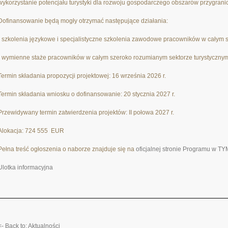
wykorzystanie potencjału turystyki dla rozwoju gospodarczego obszarów przygrani
Dofinansowanie będą mogły otrzymać następujące działania:
- szkolenia językowe i specjalistyczne szkolenia zawodowe pracowników w całym 
- wymienne staże pracowników w całym szeroko rozumianym sektorze turystyczny
Termin składania propozycji projektowej: 1
6
września
2026 r.
Termin składania wniosku o dofinansowanie: 20
stycznia
202
7
r.
Przewidywany termin zatwierdzenia projektów:
II połowa
202
7
r.
Alokacja:
724 555
EUR
Pełna treść ogłoszenia o naborze znajduje się na
oficjalnej stronie Programu w 
Ulotka informacyjna
<- Back to: Aktualności