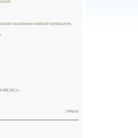
cznych.
szeroko rozumianym sektorze turystycznym,
m.
TYM MIEJSCU
.
|
Więcej