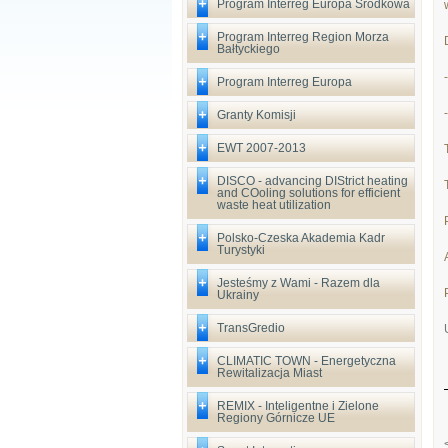
Program Interreg Europa Środkowa
Program Interreg Region Morza
Bałtyckiego
Program Interreg Europa
Granty Komisji
EWT 2007-2013
DISCO - advancing DIStrict heating
and COoling solutions for efficient
waste heat utilization
Polsko-Czeska Akademia Kadr
Turystyki
Jesteśmy z Wami - Razem dla
Ukrainy
TransGredio
CLIMATIC TOWN - Energetyczna
Rewitalizacja Miast
REMIX - Inteligentne i Zielone
Regiony Górnicze UE