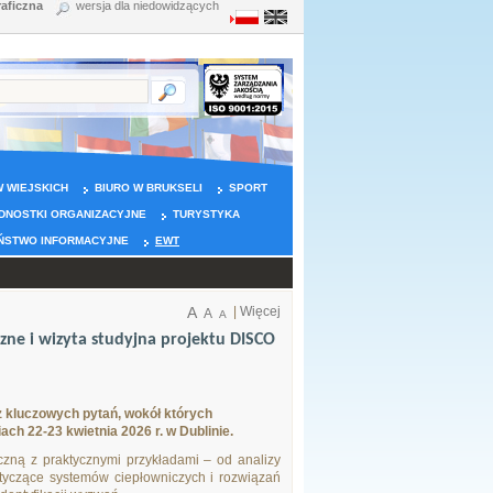
raficzna
wersja dla niedowidzących
 WIEJSKICH
BIURO W BRUKSELI
SPORT
DNOSTKI ORGANIZACYJNE
TURYSTYKA
ŃSTWO INFORMACYJNE
EWT
A
|
Więcej
A
A
ne i wizyta studyjna projektu DISCO
z kluczowych pytań, wokół których
h 22-23 kwietnia 2026 r. w Dublinie.
czną z praktycznymi przykładami – od analizy
otyczące systemów ciepłowniczych i rozwiązań