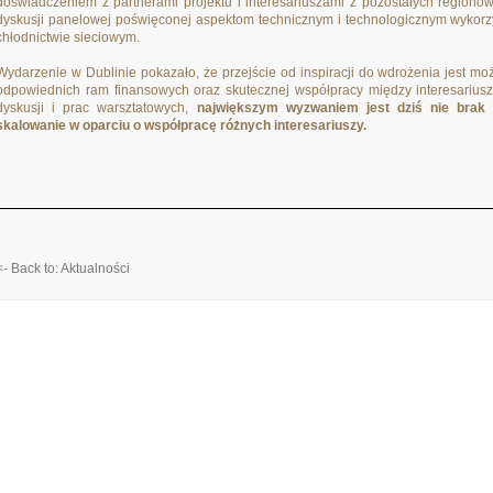
doświadczeniem z partnerami projektu i interesariuszami z pozostałych regionów
dyskusji panelowej poświęconej aspektom technicznym i technologicznym wykorz
chłodnictwie sieciowym.
Wydarzenie w Dublinie pokazało, że przejście od inspiracji do wdrożenia jest mo
odpowiednich ram finansowych oraz skutecznej współpracy między interesariusza
dyskusji i prac warsztatowych,
największym wyzwaniem jest dziś nie brak t
skalowanie w oparciu o współpracę różnych interesariuszy.
<- Back to: Aktualności