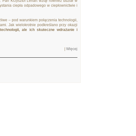
. Pan Krzysztof Lenart wziął również udział w
ystania ciepła odpadowego w ciepłownictwie i
żliwe – pod warunkiem połączenia technologii,
mi. Jak wielokrotnie podkreślano przy okazji
echnologii, ale ich skuteczne wdrażanie i
|
Więcej