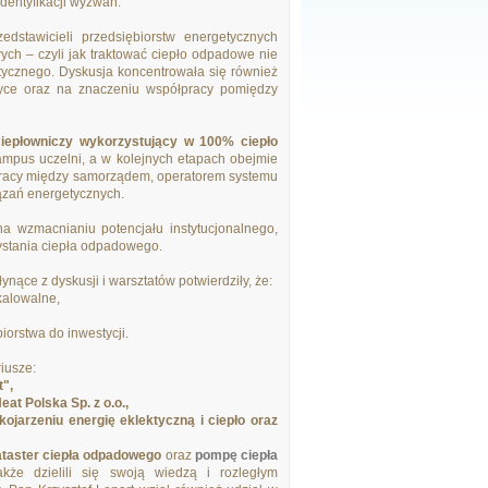
dentyfikacji wyzwań.
dstawicieli przedsiębiorstw energetycznych
ch – czyli jak traktować ciepło odpadowe nie
etycznego. Dyskusja koncentrowała się również
ktyce oraz na znaczeniu współpracy pomiędzy
iepłowniczy wykorzystujący w 100% ciepło
kampus uczelni, a w kolejnych etapach obejmie
łpracy między samorządem, operatorem systemu
ązań energetycznych.
na wzmacnianiu potencjału instytucjonalnego,
ystania ciepła odpadowego.
nące z dyskusji i warsztatów potwierdziły, że:
kalowalne,
orstwa do inwestycji.
iusze:
t",
at Polska Sp. z o.o.,
jarzeniu energię eklektyczną i ciepło oraz
ataster ciepła odpadowego
oraz
pompę ciepła
akże dzielili się swoją wiedzą i rozległym