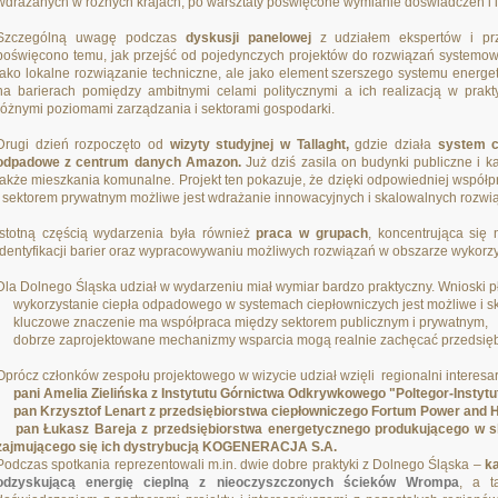
wdrażanych w różnych krajach, po warsztaty poświęcone wymianie doświadczeń i i
Szczególną uwagę podczas
dyskusji panelowej
z udziałem ekspertów i prze
poświęcono temu, jak przejść od pojedynczych projektów do rozwiązań systemowy
jako lokalne rozwiązanie techniczne, ale jako element szerszego systemu energ
na barierach pomiędzy ambitnymi celami politycznymi a ich realizacją w pra
różnymi poziomami zarządzania i sektorami gospodarki.
Drugi dzień rozpoczęto od
wizyty studyjnej w Tallaght,
gdzie działa
system c
odpadowe z centrum danych Amazon.
Już dziś zasila on budynki publiczne i 
także mieszkania komunalne. Projekt ten pokazuje, że dzięki odpowiedniej wspó
i sektorem prywatnym możliwe jest wdrażanie innowacyjnych i skalowalnych rozwi
Istotną częścią wydarzenia była również
praca w grupach
, koncentrująca się 
identyfikacji barier oraz wypracowywaniu możliwych rozwiązań w obszarze wykorz
Dla Dolnego Śląska udział w wydarzeniu miał wymiar bardzo praktyczny. Wnioski pły
• wykorzystanie ciepła odpadowego w systemach ciepłowniczych jest możliwe i s
• kluczowe znaczenie ma współpraca między sektorem publicznym i prywatnym,
• dobrze zaprojektowane mechanizmy wsparcia mogą realnie zachęcać przedsiębi
Oprócz członków zespołu projektowego w wizycie udział wzięli regionalni interesar
• pani Amelia Zielińska z Instytutu Górnictwa Odkrywkowego "Poltegor-Instytu
• pan Krzysztof Lenart z przedsiębiorstwa ciepłowniczego Fortum Power and He
• pan Łukasz Bareja z przedsiębiorstwa energetycznego produkującego w sko
zajmującego się ich dystrybucją KOGENERACJA S.A.
Podczas spotkania reprezentowali m.in. dwie dobre praktyki z Dolnego Śląska –
k
odzyskującą energię cieplną z nieoczyszczonych ścieków Wrompa
, a t