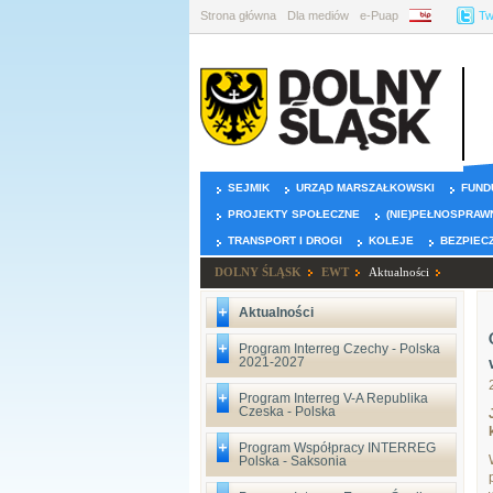
Strona główna
Dla mediów
e-Puap
BIP
Tw
SEJMIK
URZĄD MARSZAŁKOWSKI
FUND
PROJEKTY SPOŁECZNE
(NIE)PEŁNOSPRAW
TRANSPORT I DROGI
KOLEJE
BEZPIEC
DOLNY ŚLĄSK
EWT
Aktualności
Aktualności
Program Interreg Czechy - Polska
2021-2027
Program Interreg V-A Republika
Czeska - Polska
Program Współpracy INTERREG
Polska - Saksonia