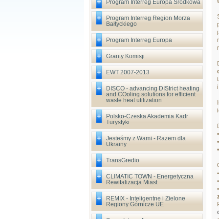
Program Interreg Europa Środkowa
Program Interreg Region Morza
Bałtyckiego
Program Interreg Europa
Granty Komisji
EWT 2007-2013
DISCO - advancing DIStrict heating
and COoling solutions for efficient
waste heat utilization
Polsko-Czeska Akademia Kadr
Turystyki
Jesteśmy z Wami - Razem dla
Ukrainy
TransGredio
CLIMATIC TOWN - Energetyczna
Rewitalizacja Miast
REMIX - Inteligentne i Zielone
Regiony Górnicze UE