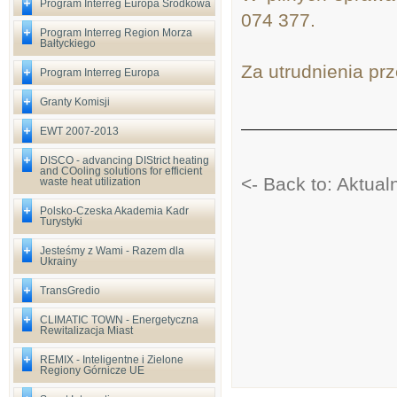
Program Interreg Europa Środkowa
074 377.
Program Interreg Region Morza
Bałtyckiego
Za utrudnienia pr
Program Interreg Europa
Granty Komisji
EWT 2007-2013
DISCO - advancing DIStrict heating
and COoling solutions for efficient
<- Back to: Aktual
waste heat utilization
Polsko-Czeska Akademia Kadr
Turystyki
Jesteśmy z Wami - Razem dla
Ukrainy
TransGredio
CLIMATIC TOWN - Energetyczna
Rewitalizacja Miast
REMIX - Inteligentne i Zielone
Regiony Górnicze UE