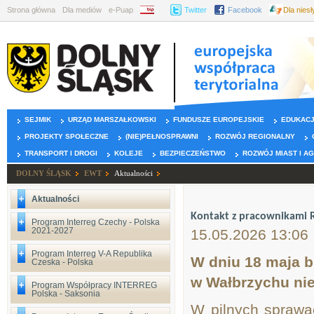
Strona główna
Dla mediów
e-Puap
BIP
Twitter
Facebook
Dla nies
SEJMIK
URZĄD MARSZAŁKOWSKI
FUNDUSZE EUROPEJSKIE
EDUKAC
PROJEKTY SPOŁECZNE
(NIE)PEŁNOSPRAWNI
ROZWÓJ REGIONALNY
TRANSPORT I DROGI
KOLEJE
BEZPIECZEŃSTWO
ROZWÓJ MIAST I A
DOLNY ŚLĄSK
EWT
Aktualności
Aktualności
Kontakt z pracownikami 
Program Interreg Czechy - Polska
2021-2027
15.05.2026 13:06
Program Interreg V-A Republika
W dniu 18 maja 
Czeska - Polska
w Wałbrzychu nie
Program Współpracy INTERREG
Polska - Saksonia
W pilnych sprawa