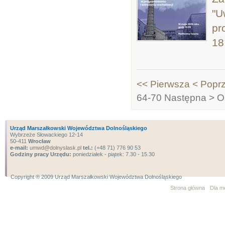
"U
pr
18
<< Pierwsza
< Popr
64-70
Następna >
O
Urząd Marszałkowski Województwa Dolnośląskiego
Wybrzeże Słowackiego 12-14
50-411
Wrocław
e-mail:
umwd@dolnyslask.pl
tel.:
(+48 71) 776 90 53
Godziny pracy Urzędu:
poniedziałek - piątek: 7.30 - 15.30
Copyright ® 2009 Urząd Marszałkowski Województwa Dolnośląskiego
Strona główna
Dla m