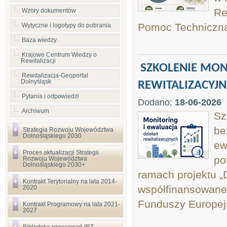
Re
Wzory dokumentów
Pomoc Techniczna
Wytyczne i logotypy do pobrania
Baza wiedzy
Krajowe Centrum Wiedzy o
Rewitalizacji
SZKOLENIE MON
Rewitalizacja-Geoportal
Dolnyśląsk
REWITALIZACYJ
Pytania i odpowiedzi
Dodano:
18-06-2026
Archiwum
Sz
be
Strategia Rozwoju Województwa
Dolnośląskiego 2030
ew
Proces aktualizacji Strategii
po
Rozwoju Województwa
Dolnośląskiego 2030+
ramach projektu „
Kontrakt Terytorialny na lata 2014-
współfinansowane
2020
Funduszy Europej
Kontrakt Programowy na lata 2021-
2027