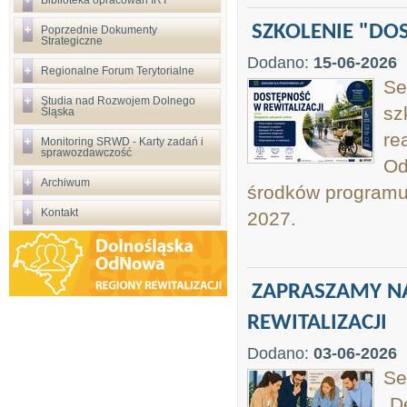
Biblioteka opracowań IRT
SZKOLENIE "DOS
Poprzednie Dokumenty
Strategiczne
Dodano:
15-06-2026
Regionalne Forum Terytorialne
Se
Studia nad Rozwojem Dolnego
sz
Śląska
re
Monitoring SRWD - Karty zadań i
sprawozdawczość
Od
Archiwum
środków programu
Kontakt
2027.
ZAPRASZAMY NA
REWITALIZACJI
Dodano:
03-06-2026
Se
„D