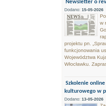
Newsletter o rew
Dodano:
15-05-2026
Po
w 
Go
ra
projektu pn. „Spr
funkcjonowania ust
Województwa Kujaw
Włocławku. Zapras
Szkolenie onlin
kulturowego w p
Dodano:
13-05-2026
Za