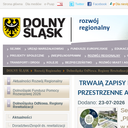
Strona główna
Dla mediów
e-Puap
BIP
Twitter
Facebook
Dla nies
SEJMIK
URZĄD MARSZAŁKOWSKI
FUNDUSZE EUROPEJSKIE
EDUKAC
PROJEKTY SPOŁECZNE
(NIE)PEŁNOSPRAWNI
ROZWÓJ REGIONALNY
TRANSPORT I DROGI
KOLEJE
BEZPIECZEŃSTWO
ROZWÓJ MIAST I A
DOLNY ŚLĄSK
Rozwój Regionalny
Dolnośląska OdNowa. Regiony Rewitalizacj
Aktualności Rozwój Regionalny
TRWAJĄ ZAPISY
Dolnośląski Fundusz Pomocy
PRZESTRZENNE A 
Rozwojowej 2026
Dodano:
23-07-2026
Dolnośląska OdNowa. Regiony
Rewitalizacji
Se
„P
Aktualności
w 
Doradztwo/Zespół ds. rewitalizacji