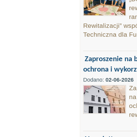
re
ra
Rewitalizacji” w
Techniczna dla F
Zaproszenie na 
ochrona i wykorz
Dodano:
02-06-2026
Za
na
oc
re