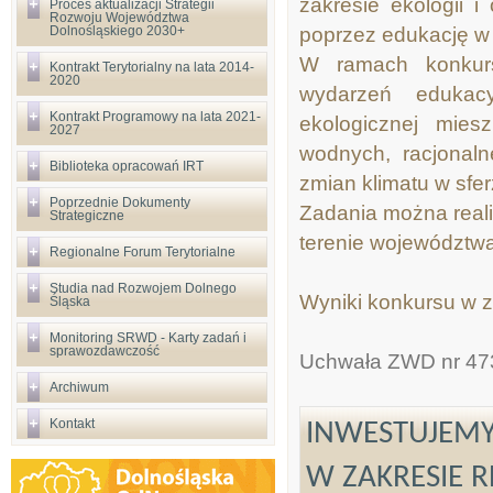
zakresie ekologii 
Proces aktualizacji Strategii
Rozwoju Województwa
poprzez edukację w 
Dolnośląskiego 2030+
W ramach konkurs
Kontrakt Terytorialny na lata 2014-
2020
wydarzeń edukac
Kontrakt Programowy na lata 2021-
ekologicznej mie
2027
wodnych, racjonal
Biblioteka opracowań IRT
zmian klimatu w sfe
Poprzednie Dokumenty
Zadania można reali
Strategiczne
terenie województwa
Regionalne Forum Terytorialne
Studia nad Rozwojem Dolnego
Wyniki konkursu w z
Śląska
Monitoring SRWD - Karty zadań i
sprawozdawczość
Uchwała ZWD nr 4735
Archiwum
Kontakt
INWESTUJEMY
W ZAKRESIE R