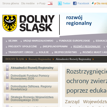
Strona główna
Dla mediów
e-Puap
BIP
Twitter
Facebook
Dla nies
SEJMIK
URZĄD MARSZAŁKOWSKI
FUNDUSZE EUROPEJSKIE
EDUKAC
PROJEKTY SPOŁECZNE
(NIE)PEŁNOSPRAWNI
ROZWÓJ REGIONALNY
TRANSPORT I DROGI
KOLEJE
BEZPIECZEŃSTWO
ROZWÓJ MIAST I A
DOLNY ŚLĄSK
Rozwój Regionalny
Aktualności Rozwój Regionalny
Aktualności Rozwój Regionalny
Rozstrzygnięci
Dolnośląski Fundusz Pomocy
Rozwojowej 2026
ochrony zwier
Dolnośląska OdNowa. Regiony
poprzez eduka
Rewitalizacji
Strategia Rozwoju Województwa
Dolnośląskiego 2030
Zarząd Województw