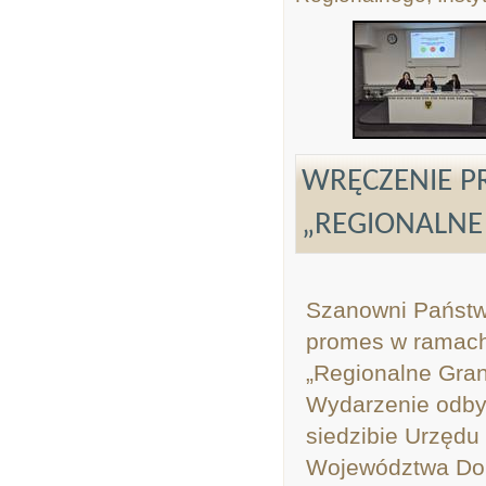
WRĘCZENIE 
„REGIONALNE
Szanowni Państw
promes w ramac
„Regionalne Grant
Wydarzenie odbył
siedzibie Urzęd
Województwa Dol