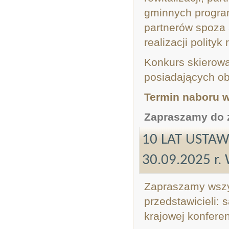
gminnych program
partnerów spoza a
realizacji polity
Konkurs skierowa
posiadających ob
Termin naboru w
Zapraszamy do 
10 LAT USTAW
30.09.2025 r
Zapraszamy wszys
przedstawicieli: 
krajowej konferen