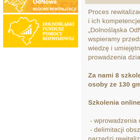
Proces rewitaliza
i ich kompetencj
„Dolnośląska OdN
wspieramy przeds
wiedzę i umiejęt
prowadzenia dzia
Za nami 8 szkol
osoby ze 130 gm
Szkolenia onlin
- wprowadzenia do
- delimitacji obs
narzędzi rewitaliz