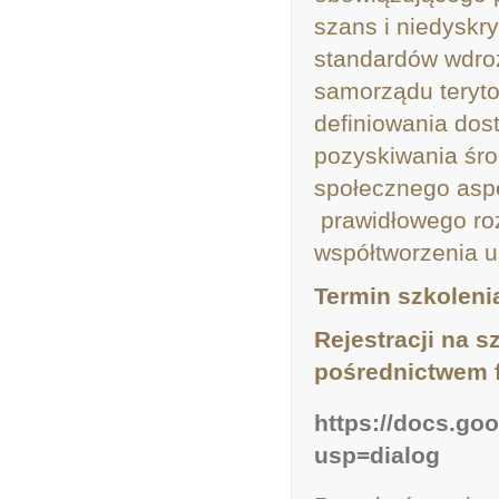
szans i niedyskr
standardów wdro
samorządu teryto
definiowania dost
pozyskiwania śr
społecznego aspe
prawidłowego ro
współtworzenia u
Termin szkolenia
Rejestracji na s
pośrednictwem f
https://docs.
usp=dialog