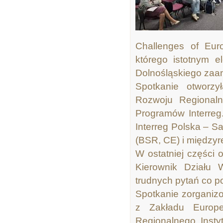
Challenges of Eur
którego istotnym 
Dolnośląskiego zaa
Spotkanie otworzy
Rozwoju Regionaln
Programów Interreg
Interreg Polska – S
(BSR, CE) i międzyre
W ostatniej części 
Kierownik Działu W
trudnych pytań co po
Spotkanie zorganizo
z Zakładu Europe
Regionalnego, Insty