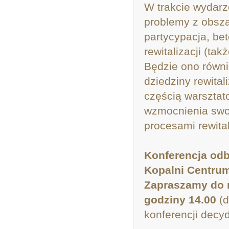
W trakcie wydarz
problemy z obszar
partycypacja, be
rewitalizacji (ta
Będzie ono równi
dziedziny rewital
częścią warsztat
wzmocnienia swo
procesami rewital
Konferencja odbę
Kopalni Centrum
Zapraszamy do re
godziny 14.00
(d
konferencji decyd