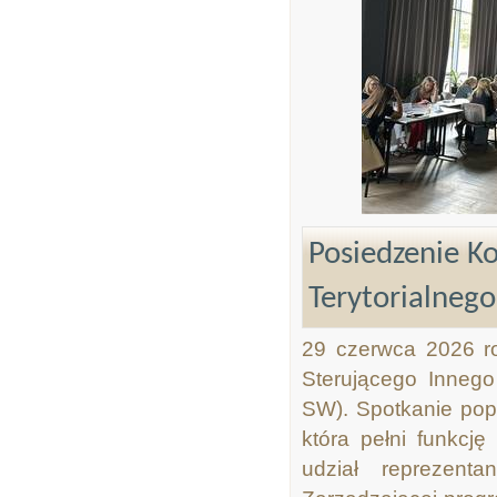
Posiedzenie K
Terytorialneg
29 czerwca 2026 ro
Sterującego Innego
SW). Spotkanie popr
która pełni funkcj
udział reprezenta