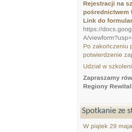
Rejestracji na s
pośrednictwem f
Link do formula
https://docs.g
A/viewform?usp=
Po zakończeniu p
potwierdzenie za
Udział w szkoleni
Zapraszamy równ
Regiony Rewitali
Spotkanie ze 
W piątek 29 maja 