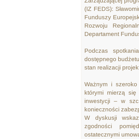
Zarządzającej prog
(IZ FEDS): Sławomi
Funduszy Europejsk
Rozwoju Regional
Departament Fundu
Podczas spotkania
dostępnego budżetu 
stan realizacji proj
Ważnym i szeroko 
którymi mierzą si
inwestycji – w sz
konieczności zabez
W dyskusji wskaz
zgodności pomię
ostatecznymi umowa