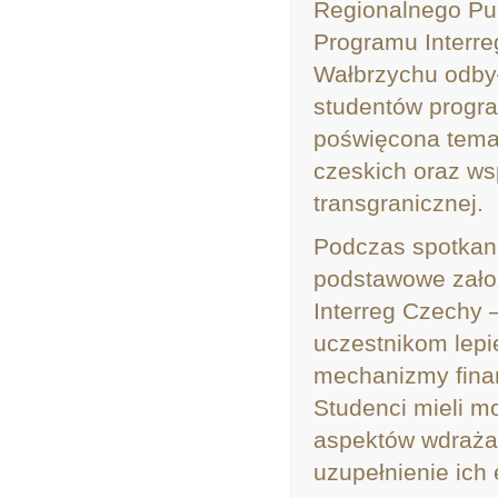
Regionalnego Pu
Programu Interre
Wałbrzychu odbył
studentów prog
poświęcona temat
czeskich oraz ws
transgranicznej.
Podczas spotkan
podstawowe zało
Interreg Czechy –
uczestnikom lepi
mechanizmy finan
Studenci mieli m
aspektów wdrażan
uzupełnienie ich