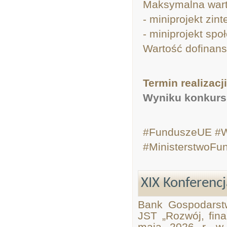
Maksymalna war
- miniprojekt zin
- miniprojekt spo
Wartość dofinan
Termin realizacj
Wyniku konkur
#FunduszeUE #Ws
#MinisterstwoFun
XIX Konferencj
Bank Gospodarst
JST „Rozwój, fin
maja 2026 r. w 