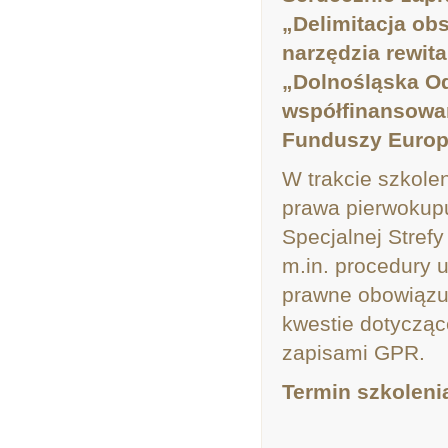
„Delimitacja ob
narzędzia rewit
„Dolnośląska Od
współfinansowa
Funduszy Europ
W trakcie szkole
prawa pierwokup
Specjalnej Strefy
m.in. procedury
prawne obowiązu
kwestie dotyczą
zapisami GPR.
Termin szkolenia