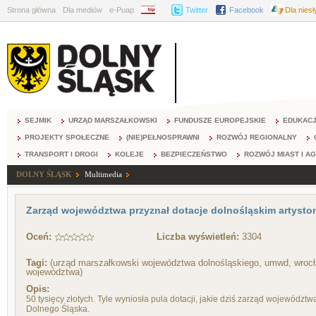
Strona główna
Dla mediów
e-Puap
BIP
Twitter
Facebook
Dla nies
SEJMIK
URZĄD MARSZAŁKOWSKI
FUNDUSZE EUROPEJSKIE
EDUKAC
PROJEKTY SPOŁECZNE
(NIE)PEŁNOSPRAWNI
ROZWÓJ REGIONALNY
TRANSPORT I DROGI
KOLEJE
BEZPIECZEŃSTWO
ROZWÓJ MIAST I A
DOLNY ŚLĄSK
Multimedia
Zarząd województwa przyznał dotacje dolnośląskim artysto
Oceń:
Liczba wyświetleń:
3304
Tagi:
(urząd marszałkowski województwa dolnośląskiego, umwd, wrocła
województwa)
Opis:
50 tysięcy złotych. Tyle wyniosła pula dotacji, jakie dziś zarząd województ
Dolnego Śląska.