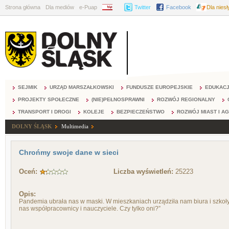
Strona główna
Dla mediów
e-Puap
BIP
Twitter
Facebook
Dla nies
SEJMIK
URZĄD MARSZAŁKOWSKI
FUNDUSZE EUROPEJSKIE
EDUKAC
PROJEKTY SPOŁECZNE
(NIE)PEŁNOSPRAWNI
ROZWÓJ REGIONALNY
TRANSPORT I DROGI
KOLEJE
BEZPIECZEŃSTWO
ROZWÓJ MIAST I A
DOLNY ŚLĄSK
Multimedia
Chrońmy swoje dane w sieci
Oceń:
Liczba wyświetleń:
25223
Opis:
Pandemia ubrała nas w maski. W mieszkaniach urządziła nam biura i szkoły
nas współpracownicy i nauczyciele. Czy tylko oni?”