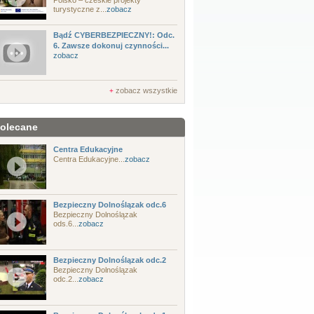
Polsko – czeskie projekty
turystyczne z...
zobacz
Bądź CYBERBEZPIECZNY!: Odc.
6. Zawsze dokonuj czynności...
zobacz
zobacz wszystkie
+
olecane
Centra Edukacyjne
Centra Edukacyjne...
zobacz
Bezpieczny Dolnoślązak odc.6
Bezpieczny Dolnoślązak
ods.6...
zobacz
Bezpieczny Dolnoślązak odc.2
Bezpieczny Dolnoślązak
odc.2...
zobacz