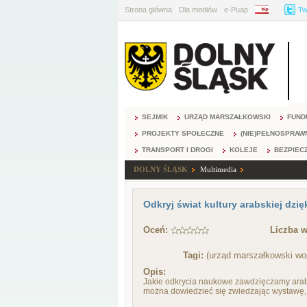
Strona główna
Dla mediów
e-Puap
BIP
Tw
SEJMIK
URZĄD MARSZAŁKOWSKI
FUND
PROJEKTY SPOŁECZNE
(NIE)PEŁNOSPRAW
TRANSPORT I DROGI
KOLEJE
BEZPIEC
DOLNY ŚLĄSK
Multimedia
Odkryj świat kultury arabskiej dz
Oceń:
Liczba w
Tagi:
(urząd marszałkowski woj
Opis:
Jakie odkrycia naukowe zawdzięczamy arabom
można dowiedzieć się zwiedzając wystawę