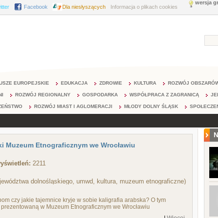
wersja g
itter
Facebook
Dla niesłyszących
Informacja o plikach cookies
USZE EUROPEJSKIE
EDUKACJA
ZDROWIE
KULTURA
ROZWÓJ OBSZARÓW
NI
ROZWÓJ REGIONALNY
GOSPODARKA
WSPÓŁPRACA Z ZAGRANICĄ
JE
ZEŃSTWO
ROZWÓJ MIAST I AGLOMERACJI
MŁODY DOLNY ŚLĄSK
SPOŁECZE
N
ięki Muzeum Etnograficznym we Wrocławiu
yświetleń:
2211
ewództwa dolnośląskiego, umwd, kultura, muzeum etnograficzne)
 czy jakie tajemnice kryje w sobie kaligrafia arabska? O tym
, prezentowaną w Muzeum Etnograficznym we Wrocławiu