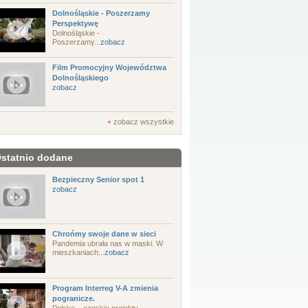
Dolnośląskie - Poszerzamy
Perspektywę
Dolnośląskie -
Poszerzamy...
zobacz
Film Promocyjny Województwa
Dolnośląskiego
zobacz
zobacz wszystkie
+
statnio dodane
Bezpieczny Senior spot 1
zobacz
Chrońmy swoje dane w sieci
Pandemia ubrała nas w maski. W
mieszkaniach...
zobacz
Program Interreg V-A zmienia
pogranicze.