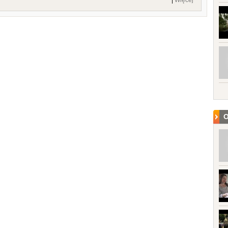
|
Więcej
O