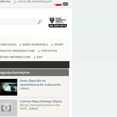
raficzna
wersja dla niedowidzących
 WIEJSKICH
BIURO W BRUKSELI
SPORT
DNOSTKI ORGANIZACYJNE
TURYSTYKA
ŃSTWO INFORMACYJNE
EWT
ajpopularniejsze
Dolny Śląsk.Nie do
opowiedzenia.Do zobaczenia.
zobacz
Cyfrowa Mapa Dolnego Śląska
Ma być niezwykle pomocna dla
służb...
zobacz