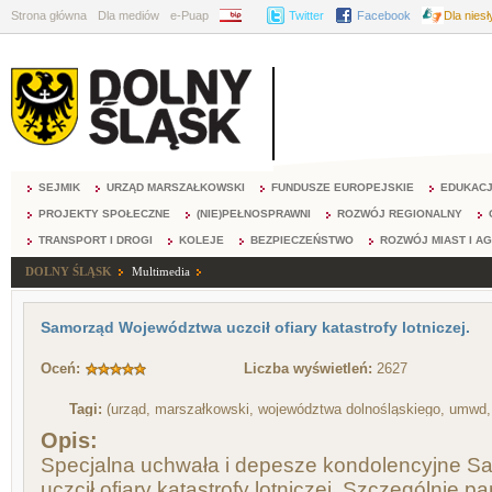
Strona główna
Dla mediów
e-Puap
BIP
Twitter
Facebook
Dla nies
SEJMIK
URZĄD MARSZAŁKOWSKI
FUNDUSZE EUROPEJSKIE
EDUKAC
PROJEKTY SPOŁECZNE
(NIE)PEŁNOSPRAWNI
ROZWÓJ REGIONALNY
TRANSPORT I DROGI
KOLEJE
BEZPIECZEŃSTWO
ROZWÓJ MIAST I A
DOLNY ŚLĄSK
Multimedia
Samorząd Województwa uczcił ofiary katastrofy lotniczej.
Oceń:
Liczba wyświetleń:
2627
Tagi:
(urząd, marszałkowski, województwa dolnośląskiego, umwd, 
Opis:
Specjalna uchwała i depesze kondolencyjne 
uczcił ofiary katastrofy lotniczej. Szczególnie p