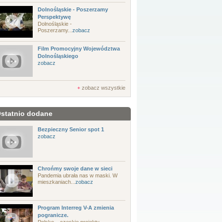
Dolnośląskie - Poszerzamy
Perspektywę
Dolnośląskie -
Poszerzamy...
zobacz
Film Promocyjny Województwa
Dolnośląskiego
zobacz
zobacz wszystkie
+
statnio dodane
Bezpieczny Senior spot 1
zobacz
Chrońmy swoje dane w sieci
Pandemia ubrała nas w maski. W
mieszkaniach...
zobacz
Program Interreg V-A zmienia
pogranicze.