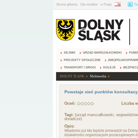
Strona główna
Dla mediów
e-Puap
BIP
Tw
SEJMIK
URZĄD MARSZAŁKOWSKI
FUND
PROJEKTY SPOŁECZNE
(NIE)PEŁNOSPRAW
TRANSPORT I DROGI
KOLEJE
BEZPIEC
DOLNY ŚLĄSK
Multimedia
Powstaje sieć punktów konsultac
Oceń:
Liczba w
Tagi:
(urząd marszałkowski, województwo
doradcze)
Opis:
Wiadomo już kto będzie prowadził na Dolny
działalności organizacjom pozarządowym d