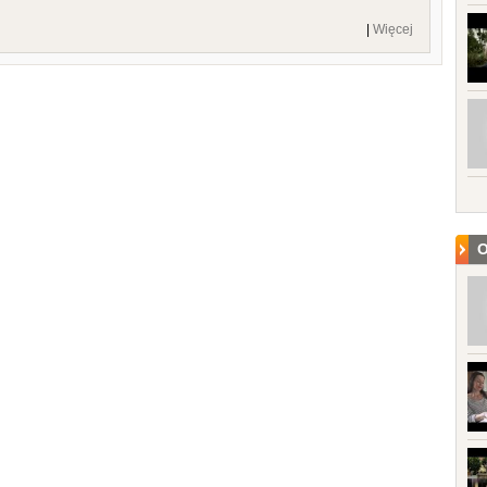
|
Więcej
O