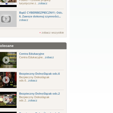
Polsko – czeskie projekty
turystyczne z...
zobacz
Bądź CYBERBEZPIECZNY!: Odc.
6. Zawsze dokonuj czynności...
zobacz
zobacz wszystkie
+
olecane
Centra Edukacyjne
Centra Edukacyjne...
zobacz
Bezpieczny Dolnoślązak odc.6
Bezpieczny Dolnoślązak
ods.6...
zobacz
Bezpieczny Dolnoślązak odc.2
Bezpieczny Dolnoślązak
odc.2...
zobacz