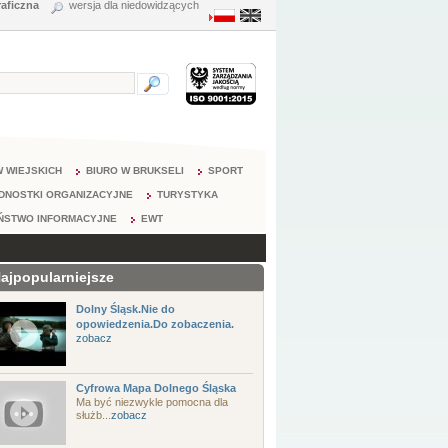
raficzna
wersja dla niedowidzących
 WIEJSKICH
BIURO W BRUKSELI
SPORT
DNOSTKI ORGANIZACYJNE
TURYSTYKA
ŃSTWO INFORMACYJNE
EWT
ajpopularniejsze
Dolny Śląsk.Nie do
opowiedzenia.Do zobaczenia.
zobacz
Cyfrowa Mapa Dolnego Śląska
Ma być niezwykle pomocna dla
służb...
zobacz