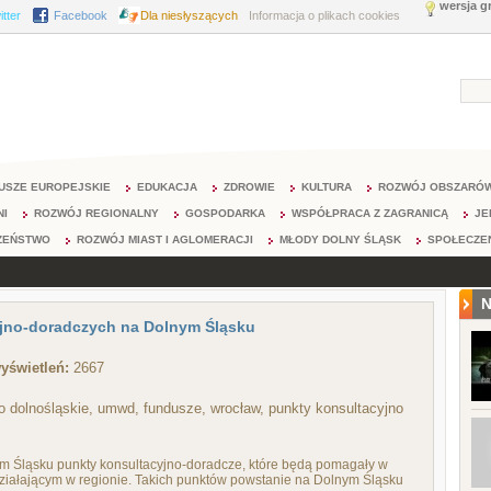
wersja g
itter
Facebook
Dla niesłyszących
Informacja o plikach cookies
USZE EUROPEJSKIE
EDUKACJA
ZDROWIE
KULTURA
ROZWÓJ OBSZARÓW
NI
ROZWÓJ REGIONALNY
GOSPODARKA
WSPÓŁPRACA Z ZAGRANICĄ
JE
ZEŃSTWO
ROZWÓJ MIAST I AGLOMERACJI
MŁODY DOLNY ŚLĄSK
SPOŁECZE
N
yjno-doradczych na Dolnym Śląsku
yświetleń:
2667
 dolnośląskie, umwd, fundusze, wrocław, punkty konsultacyjno
m Śląsku punkty konsultacyjno-doradcze, które będą pomagały w
ziałającym w regionie. Takich punktów powstanie na Dolnym Śląsku