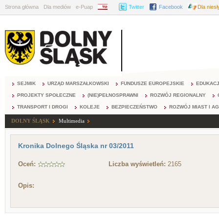
Strona główna
Dla mediów
e-Puap
BIP
Twitter
Facebook
Dla nies
SEJMIK
URZĄD MARSZAŁKOWSKI
FUNDUSZE EUROPEJSKIE
EDUKAC
PROJEKTY SPOŁECZNE
(NIE)PEŁNOSPRAWNI
ROZWÓJ REGIONALNY
TRANSPORT I DROGI
KOLEJE
BEZPIECZEŃSTWO
ROZWÓJ MIAST I A
DOLNY ŚLĄSK
Multimedia
Kronika Dolnego Śląska nr 03/2011
Oceń:
Liczba wyświetleń:
2165
Opis: