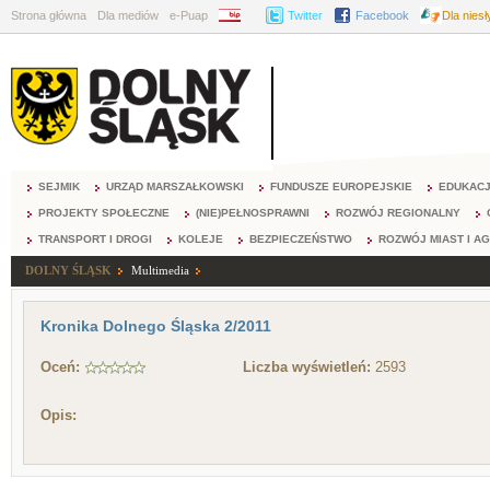
Strona główna
Dla mediów
e-Puap
BIP
Twitter
Facebook
Dla nies
SEJMIK
URZĄD MARSZAŁKOWSKI
FUNDUSZE EUROPEJSKIE
EDUKAC
PROJEKTY SPOŁECZNE
(NIE)PEŁNOSPRAWNI
ROZWÓJ REGIONALNY
TRANSPORT I DROGI
KOLEJE
BEZPIECZEŃSTWO
ROZWÓJ MIAST I A
DOLNY ŚLĄSK
Multimedia
Kronika Dolnego Śląska 2/2011
Oceń:
Liczba wyświetleń:
2593
Opis: